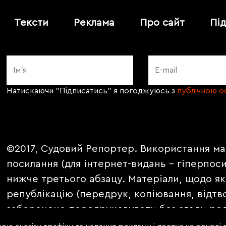
Тексти
Реклама
Про сайт
Пі
Натискаючи "Підписатись" я погоджуюсь з
публічною 
©2017, Судовий Репортер. Використання ма
посилання (для інтернет-видань - гіперпос
нижче третього абзацу. Матеріали, щодо як
републікацію (передрук, копіювання, відтв
заборонено передруковувати без згоди ред
PROMOTED, ЗА ПІДТРИМКИ, * публікуються 