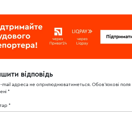
ишити відповідь
e-mail адреса не оприлюднюватиметься.
Обов’язкові поля
чені
*
тар
*