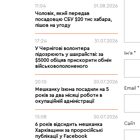
11:04
01.08.2026
Чоловік, який передав
посадовцю СБУ $20 тис хабара,
пішов на угоду
17:24
31.07.2026
У Чернігові волонтера
Ім'я
*
підозрюють у шахрайстві: за
$5000 обіцяв прискорити обмін
військовополоненого
20:10
30.07.2026
Email
*
Мешканку Ізюма посадили на 5
років за два місяці роботи в
окупаційній адміністрації
15:08
30.07.2026
Сайт
6 років відсидить мешканка
Харківщини за проросійські
публікації у Facebook