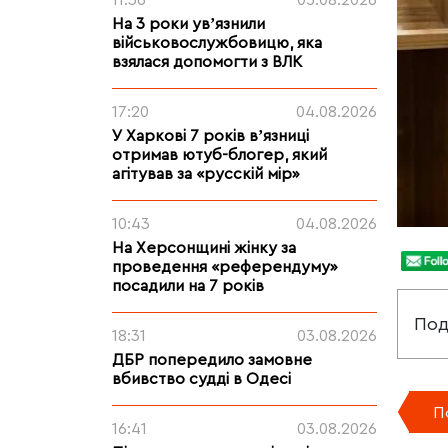
11:36
05.08.2026
На 3 роки увʼязнили
військовослужбовицю, яка
взялася допомогти з ВЛК
17:20
04.08.2026
У Харкові 7 років вʼязниці
отримав ютуб-блогер, який
агітував за «русскій мір»
10:43
04.08.2026
На Херсонщині жінку за
проведення «референдуму»
посадили на 7 років
Под
18:31
03.08.2026
ДБР попередило замовне
вбивство судді в Одесі
П
16:41
03.08.2026