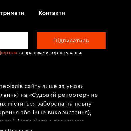
дтримати
Контакти
офертою
та правилами користування.
теріалів сайту лише за умови
илання) на «Судовий репортер» не
их міститься заборона на повну
орення або інше використання),
акції. Матеріали з позначкою
на правах реклами.