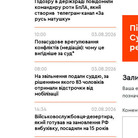
Підозру в держзраді повідомили
командиру роти БпЛА, який
створив телеграм-канал «За
русь матушку»
10:00
03.08.2026
Позасудове врегулювання
конфліктів (медіація): чому це
вигідніше за суд*
08:00
03.08.2026
На звільнення подали суддю, за
Зал
рішеннями якого 83 чоловіків
отримали відстрочки від
Ваша 
мобілізації
позна
14:34
02.08.2026
Комен
Військовослужбовця-дезертира,
який готував на замовлення РФ
вибухівку, посадили на 15 років