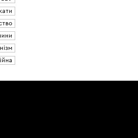
кати
ство
чини
нізм
ійна