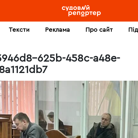
Тексти
Реклама
Про сайт
Пі
3946d8-625b-458c-a48e-
f8a1121db7