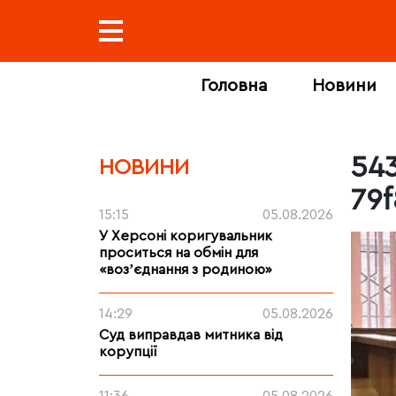
Головна
Новини
54
НОВИНИ
79
15:15
05.08.2026
У Херсоні коригувальник
проситься на обмін для
«возʼєднання з родиною»
14:29
05.08.2026
Суд виправдав митника від
корупції