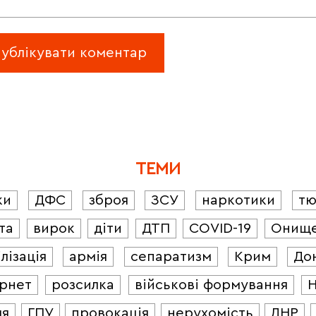
ТЕМИ
ки
ДФС
зброя
ЗСУ
наркотики
т
та
вирок
діти
ДТП
COVID-19
Онищ
лізація
армія
сепаратизм
Крим
До
ернет
розсилка
військові формування
ля
ГПУ
провокація
нерухомість
ЛНР