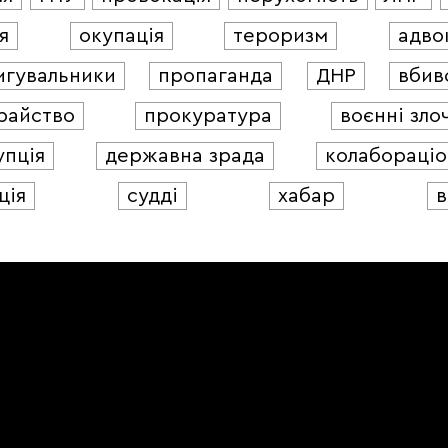
я
окупація
тероризм
адво
игувальники
пропаганда
ДНР
вбив
райство
прокуратура
воєнні зло
упція
державна зрада
колабораціо
ція
судді
хабар
в