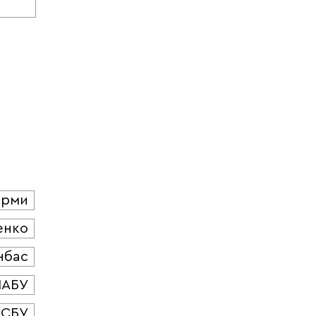
юрми
енко
нбас
НАБУ
СБУ