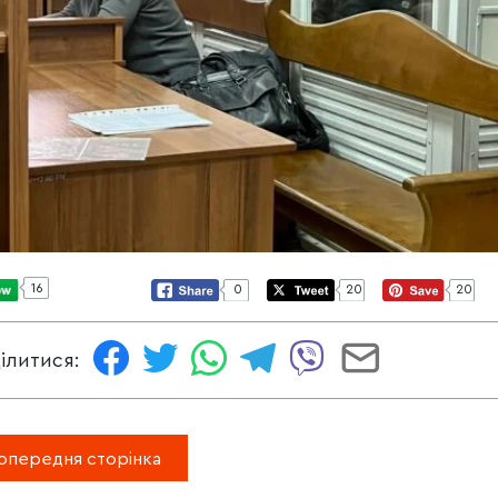
16
0
20
20
ілитися:
опередня сторінка