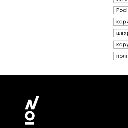
Росі
кор
шах
кор
полі