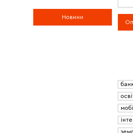
Новини
бан
осві
мобі
інт
зем