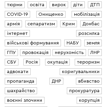
тюрми
освіта
вирок
діти
ДТП
COVID-19
Онищенко
мобілізація
армія
сепаратизм
Крим
Донбас
інтернет
розсилка
військові формування
НАБУ
земля
ГПУ
провокація
нерухомість
ЛНР
СБУ
Росія
окупація
тероризм
адвокати
коригувальники
пропаганда
ДНР
вбивство
шахрайство
прокуратура
воєнні злочини
корупція