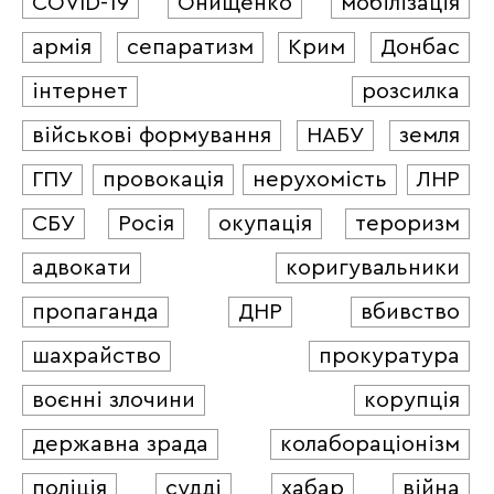
COVID-19
Онищенко
мобілізація
армія
сепаратизм
Крим
Донбас
інтернет
розсилка
військові формування
НАБУ
земля
ГПУ
провокація
нерухомість
ЛНР
СБУ
Росія
окупація
тероризм
адвокати
коригувальники
пропаганда
ДНР
вбивство
шахрайство
прокуратура
воєнні злочини
корупція
державна зрада
колабораціонізм
поліція
судді
хабар
війна