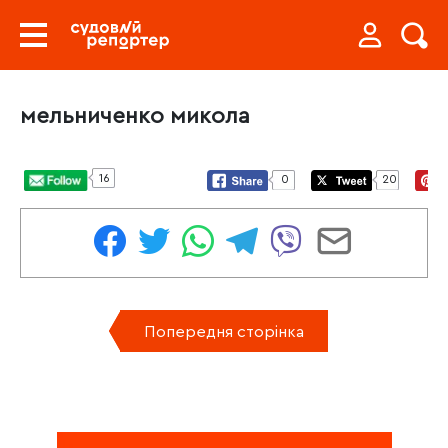
мельниченко микола
16
0
20
Попередня сторінка