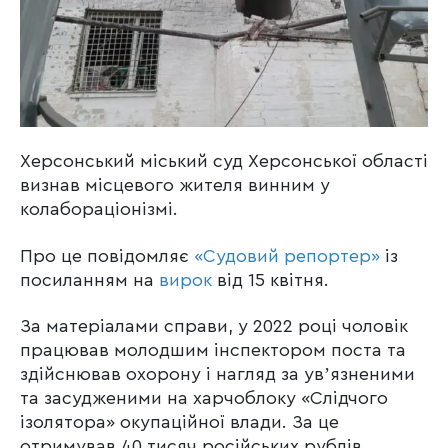
Херсонський міський суд Херсонської області
визнав місцевого жителя винним у
колабораціонізмі.
Про це повідомляє
«Судовий репортер»
із
посиланням на
вирок
від 15 квітня.
За матеріалами справи, у 2022 році чоловік
працював молодшим інспектором поста та
здійснював охорону і нагляд за увʼязненими
та засудженими на харчоблоку «Слідчого
ізолятора» окупаційної влади. За це
отримував 40 тисяч російських рублів