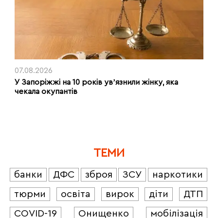
07.08.2026
У Запоріжжі на 10 років увʼязнили жінку, яка
чекала окупантів
ТЕМИ
банки
ДФС
зброя
ЗСУ
наркотики
тюрми
освіта
вирок
діти
ДТП
COVID-19
Онищенко
мобілізація