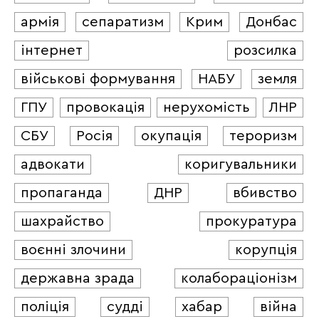
армія
сепаратизм
Крим
Донбас
інтернет
розсилка
військові формування
НАБУ
земля
ГПУ
провокація
нерухомість
ЛНР
СБУ
Росія
окупація
тероризм
адвокати
коригувальники
пропаганда
ДНР
вбивство
шахрайство
прокуратура
воєнні злочини
корупція
державна зрада
колабораціонізм
поліція
судді
хабар
війна