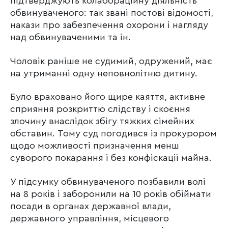
підтверджують колабораційну діяльність
обвинуваченого: так звані постові відомості,
накази про забезпечення охорони і нагляду
над обвинуваченими та ін.
Чоловік раніше не судимий, одружений, має
на утриманні одну неповнолітню дитину.
Було враховано його щире каяття, активне
сприяння розкриттю слідству і скоєння
злочину внаслідок збігу тяжких сімейних
обставин. Тому суд погодився із прокурором
щодо можливості призначення менш
суворого покарання і без конфіскації майна.
У підсумку обвинуваченого позбавили волі
на 8 років і заборонили на 10 років обіймати
посади в органах державної влади,
державного управління, місцевого