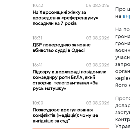
10:43
04.08.2026
Про 
На Херсонщині жінку за
на
ви
проведення «референдуму»
посадили на 7 років
На по
грома
18:31
03.08.2026
грома
ДБР попередило замовне
воєнн
вбивство судді в Одесі
учасн
запро
16:41
03.08.2026
орган
Підозру в держзраді повідомили
командиру роти БпЛА, який
керів
створив телеграм-канал «За
його 
русь матушку»
Протя
10:00
03.08.2026
долар
Позасудове врегулювання
засту
конфліктів (медіація): чому це
контр
вигідніше за суд*
Управ