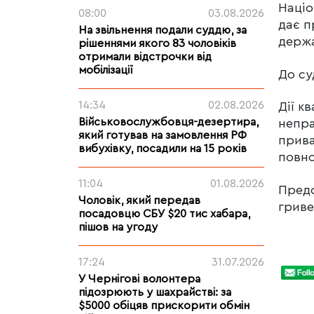
Націо
08:00
03.08.2026
дає п
На звільнення подали суддю, за
держа
рішеннями якого 83 чоловіків
отримали відстрочки від
мобілізації
До су
14:34
02.08.2026
Дії к
Військовослужбовця-дезертира,
непр
який готував на замовлення РФ
прива
вибухівку, посадили на 15 років
повно
11:04
01.08.2026
Предс
Чоловік, який передав
гриве
посадовцю СБУ $20 тис хабара,
пішов на угоду
17:24
31.07.2026
У Чернігові волонтера
підозрюють у шахрайстві: за
$5000 обіцяв прискорити обмін