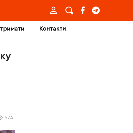
дтримати
Контакти
дку
674