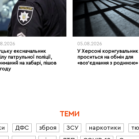
08.2026
05.08.2026
уцьку ексначальник
У Херсоні коригувальник
ілу патрульної поліції,
проситься на обмін для
риманий на хабарі, пішов
«возʼєднання з родиною»
угоду
ТЕМИ
ки
ДФС
зброя
ЗСУ
наркотики
т