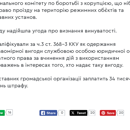
нального комітету по боротьбі з корупцією, що ні
раво проїзду на територію режимних об`єктів та
вних установ.
ду надійшла угода про визнання винуватості.
валіфікували за ч.3 ст. 368-3 ККУ як одержання
авомірної вигоди службовою особою юридичної 
тного права за вчинення дій з використанням
важень в інтересах того, хто надає таку вигоду.
тавник громадської організації заплатить 34 тисяч
нь штрафу.
16
0
20
20