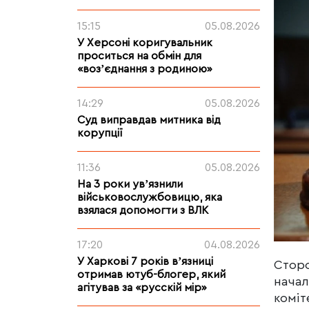
15:15
05.08.2026
У Херсоні коригувальник
проситься на обмін для
«возʼєднання з родиною»
14:29
05.08.2026
Суд виправдав митника від
корупції
11:36
05.08.2026
На 3 роки увʼязнили
військовослужбовицю, яка
взялася допомогти з ВЛК
17:20
04.08.2026
У Харкові 7 років вʼязниці
Сторо
отримав ютуб-блогер, який
начал
агітував за «русскій мір»
коміт