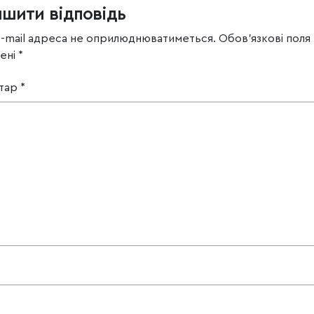
ишити відповідь
e-mail адреса не оприлюднюватиметься.
Обов’язкові поля
чені
*
тар
*