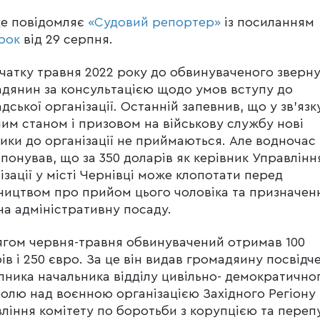
це повідомляє
«Судовий репортер»
із посиланням
рок
від 29 серпня.
чатку травня 2022 року до обвинуваченого зверн
дянин за консультацією щодо умов вступу до
дської організації. Останній запевнив, що у зв’язку
им станом і призовом на військову службу нові
ики до організації не приймаються. Але водночас
понував, що за 350 доларів як керівник Управлінн
ізації у місті Чернівці може клопотати перед
ництвом про прийом цього чоловіка та призначен
на адміністративну посаду.
гом червня-травня обвинувачений отримав 100
ів і 250 євро. За це він видав громадяину посвідч
пника начальника відділу цивільно- демократично
олю над воєнною організацією Західного Регіону
ління комітету по боротьби з корупцією та переп