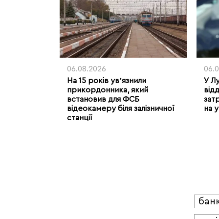
06.08.2026
06.
На 15 років увʼязнили
У Л
прикордонника, який
відд
встановив для ФСБ
зат
відеокамеру біля залізничної
на 
станції
бан