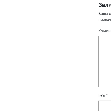
Зал
Ваша 
позна
Комен
Ім'я
*