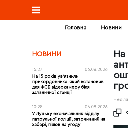
Головна
Новини
На
НОВИНИ
ан
15:27
06.08.2026
ош
На 15 років увʼязнили
прикордонника, який встановив
гро
для ФСБ відеокамеру біля
залізничної станції
Неділя
10:28
06.08.2026
У Луцьку ексначальник відділу
патрульної поліції, затриманий на
хабарі, пішов на угоду