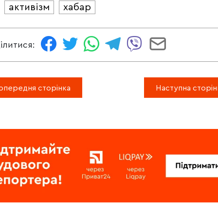
активізм
хабар
И
ілитися:
опередня сторінка
Наступна сторін