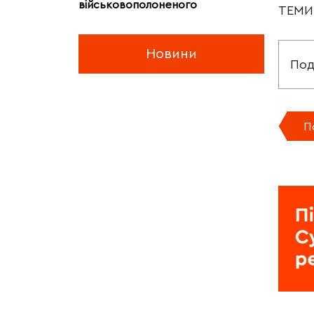
військовополоненого
ТЕМ
Новини
Под
П