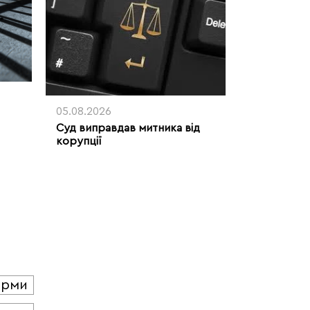
05.08.2026
Суд виправдав митника від
корупції
юрми