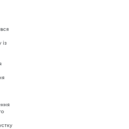
увся
 із
я
ня
ення
го
устку