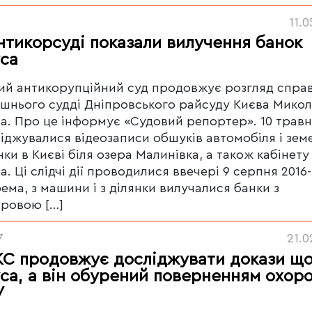
6
11.
нтикорсуді показали вилучення банок
са
й антикорупційний суд продовжує розгляд спра
шнього судді Дніпровського райсуду Києва Мико
а. Про це інформує «Судовий репортер». 10 трав
іджувалися відеозаписи обшуків автомобіля і зем
нки в Києві біля озера Малинівка, а також кабінету
а. Ці слідчі дії проводилися ввечері 9 серпня 2016-
ема, з машини і з ділянки вилучалися банки з
ровою […]
7
21.0
С продовжує досліджувати докази щ
са, а він обурений поверненням охор
У