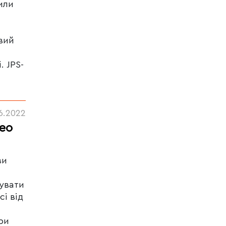
или
вий
. JPS-
6.2022
ео
ви
жувати
сі від
ри