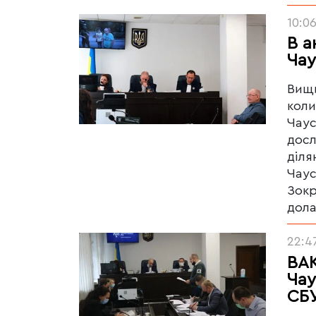
10:0
В а
Чау
Вищи
коли
Чаус
досл
діля
Чаус
Зокр
дола
22:4
ВАК
Чау
СБ