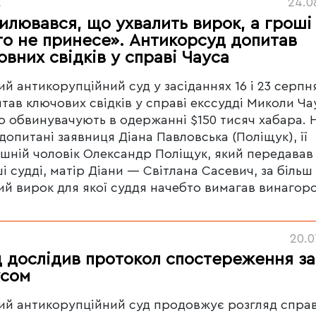
2
24.0
илювався, що ухвалить вирок, а гроші
то не принесе». Антикорсуд допитав
овних свідків у справі Чауса
й антикорупційний суд у засіданнях 16 і 23 серпн
тав ключових свідків у справі екссудді Миколи Ча
о обвинувачують в одержанні $150 тисяч хабара. 
допитані заявниця Діана Павловська (Поліщук), її
шній чоловік Олександр Поліщук, який передавав
і судді, матір Діани — Світлана Сасевич, за більш
ий вирок для якої суддя начебто вимагав винагоро
20.0
 дослідив протокол спостереження за
усом
й антикорупційний суд продовжує розгляд спра