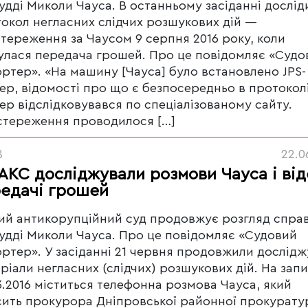
удді Миколи Чауса. В останньому засіданні дослід
окол негласних слідчих розшукових дій —
тереження за Чаусом 9 серпня 2016 року, коли
улася передача грошей. Про це повідомляє «Судо
ртер». «На машину [Чауса] було встановлено JPS-
ер, відомості про що є безпосередньо в протоколі
ер відслідковувався по спеціалізованому сайту.
тереження проводилося […]
8
22.0
АКС досліджували розмови Чауса і від
едачі грошей
й антикорупційний суд продовжує розгляд спра
удді Миколи Чауса. Про це повідомляє «Судовий
ртер». У засіданні 21 червня продовжили дослід
ріали негласних (слідчих) розшукових дій. На запи
3.2016 міститься телефонна розмова Чауса, який
ить прокурора Дніпровської районної прокурату