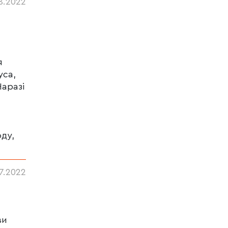
8.2022
я
уса,
Наразі
ду,
7.2022
ви