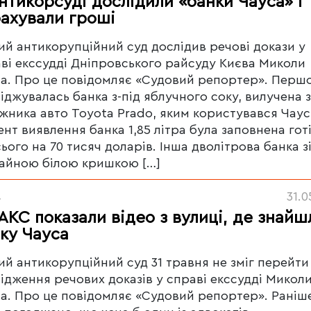
нтикорсуді дослідили «банки Чауса» і
ахували гроші
й антикорупційний суд дослідив речові докази у
ві екссудді Дніпровського райсуду Києва Миколи
а. Про це повідомляє «Судовий репортер». Перш
іджувалась банка з-під яблучного соку, вилучена з
жника авто Toyota Prado, яким користувався Чаус
нт виявлення банка 1,85 літра була заповнена гот
ього на 70 тисяч доларів. Інша дволітрова банка з
айною білою кришкою […]
4
31.0
АКС показали відео з вулиці, де знайш
ку Чауса
й антикорупційний суд 31 травня не зміг перейти
ідження речових доказів у справі екссудді Микол
а. Про це повідомляє «Судовий репортер». Раніш