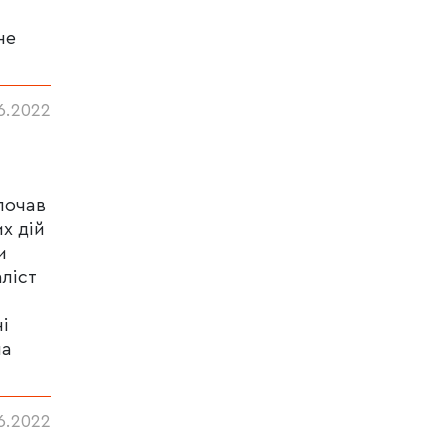
не
6.2022
почав
х дій
и
ліст
і
на
6.2022