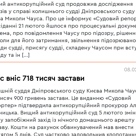
й антикорупційний суд продовжив дослідження
зів у справі колишнього судді Дніпровського суду
а Миколи Чауса. Про це інформує «Судовий репо
сіданні 21 лютого йшлося про процесуальні докум
ема, про повідомлення Чаусу про підозру, рішенн
оли для його затримання, звільнення підозрювано
ди судді, присягу судді, складену Чаусом при всту
ду та ін […]
08.0
с вніс 718 тисяч застави
шній суддя Дніпровського суду Києва Микола Чау
тисяч 900 гривень застави. Це виданню «Судовий
ртер» підтвердила антикорупційний прокурор Ал
ицька. Вищий антикорупційний суд 5 лютого змі
у запобіжний захід із нічного домашнього арешту
аву. Кошти на рахунок обвинувачений мав внести
ягом 5 днів. Суд частково задовольнив клопотанн