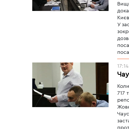
Вищи
дока
Києв
У за
зокр
дозв
поса
поса
17:14
Чау
Коли
717 
репо
Жовн
Чаус
заст
прот