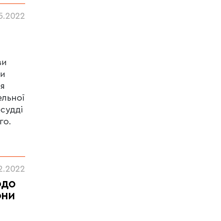
05.2022
ви
ли
ня
ельної
 судді
го.
2.2022
одо
они