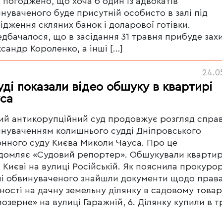
 погоджено, що хоча б один із адвокатів
нуваченого буде присутній особисто в залі під
ідження скляних банок і доларової готівки.
дбачалося, що в засідання 31 травня прибуде зах
сандр Короленко, а інші […]
24.0
уді показали відео обшуку в квартирі
са
й антикорупційний суд продовжує розгляд справ
нуваченням колишнього судді Дніпровського
нного суду Києва Миколи Чауса. Про це
домляє «Судовий репортер». Обшукували квартир
і Києві на вулиці Російській. Як пояснила прокурор
і обвинуваченого знайшли документи щодо прав
ності на дачну земельну ділянку в садовому товар
озерне» на вулиці Гаражній, 6. Ділянку купили в т