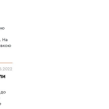
ою
. На
івкою
і
5.2022
ли
 до
и
е