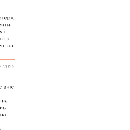
ртер».
енти,
я і
го з
пі на
2.2022
с вніс
іна
нив
 на
я