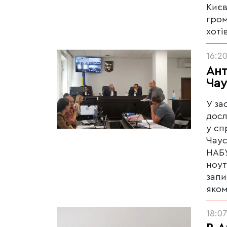
Києв
гром
хоті
16:2
Ант
Чау
У за
досл
у сп
Чаус
НАБУ
ноут
запи
яком
18:0