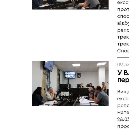
ексс
прот
спос
відб
репо
трек
трек
Спос
09:5
У В
пер
Вищи
ексс
репо
мате
28.0
прос