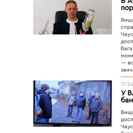
В А
пор
Вищи
спра
Чаус
досл
бага
моме
— вс
звич
17:2
У В
бан
Вищи
досл
Чаус