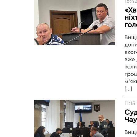
16:4
«Хв
ніх
гол
Вищи
допи
яког
вже 
коли
грош
м’як
[…]
11:13
Суд
Ча
Вищи