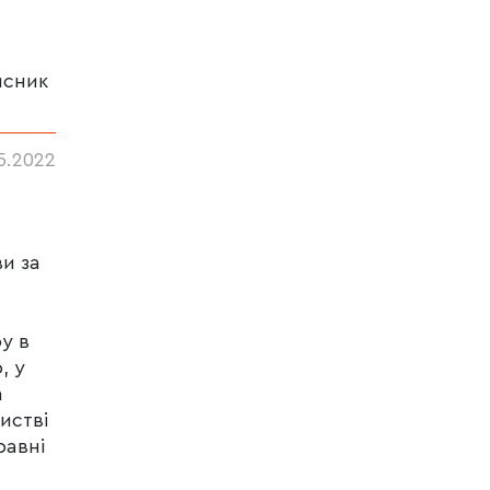
исник
5.2022
и за
у в
, у
а
истві
равні