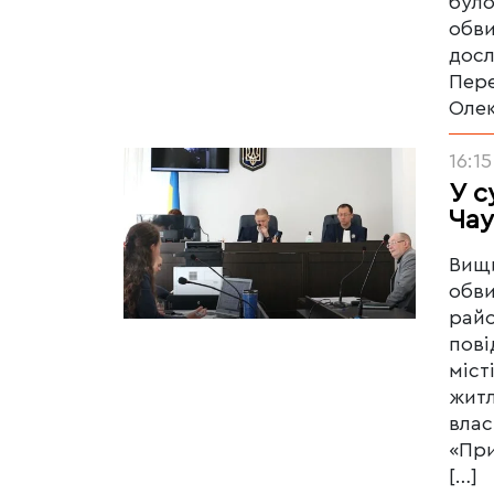
було
обви
досл
Пере
Олек
16:15
У с
Чау
Вищи
обви
райо
пові
міст
житл
влас
«При
[…]