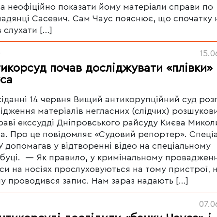
а неофіційно показати йому матеріали справи по
адянці Сасевич. Сам Чаус пояснює, що спочатку 
в слухати […]
0
15.0
икорсуд почав досліджувати «плівки»
са
сіданні 14 червня Вищий антикорупційний суд роз
ідження матеріалів негласних (слідчих) розшукови
раві екссудді Дніпровського райсуду Києва Микол
а. Про це повідомляє «Судовий репортер». Cпеціа
 допомагав у відтворенні відео на спеціальному
буці. — Як правило, у кримінальному провадженн
си на носіях прослуховуються на тому пристрої, 
у проводився запис. Нам зараз надають […]
7
07.0