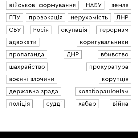
військові формування
НАБУ
земля
ГПУ
провокація
нерухомість
ЛНР
СБУ
Росія
окупація
тероризм
адвокати
коригувальники
пропаганда
ДНР
вбивство
шахрайство
прокуратура
воєнні злочини
корупція
державна зрада
колабораціонізм
поліція
судді
хабар
війна