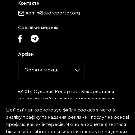
Контакти
admin@sudreporter.org
Соціальні мережі
Архіви
Обрати місяць
©2017, Судовий Репортер. Використання
матеріалів сайту лише за умови посилання
(для інтернет-видань - гіперпосилання) на
Цей сайт використовує файли cookies з метою
«Судовий репортер» не нижче третього
аналізу трафіку та надання реклами і послуг на основі
абзацу. Матеріали, щодо яких міститься
профілю ваших інтересів. Якщо ви хочете дізнатися
заборона на повну републікацію
більше або заборонити використання усіх чи деяких
(передрук, копіювання, відтворення або