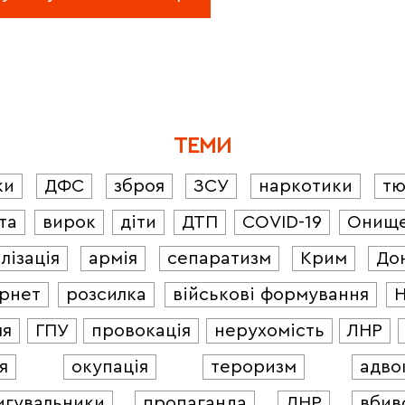
ТЕМИ
ки
ДФС
зброя
ЗСУ
наркотики
т
та
вирок
діти
ДТП
COVID-19
Онищ
лізація
армія
сепаратизм
Крим
До
ернет
розсилка
військові формування
ля
ГПУ
провокація
нерухомість
ЛНР
я
окупація
тероризм
адво
игувальники
пропаганда
ДНР
вбив