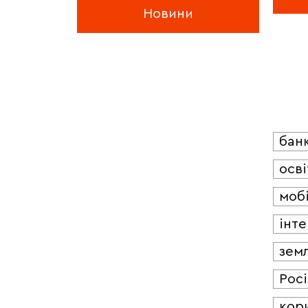
Новини
бан
осві
мобі
інт
зем
Росі
кор