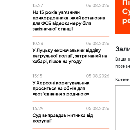
15:27
06.08.2026
На 15 років увʼязнили
прикордонника, який встановив
для ФСБ відеокамеру біля
залізничної станції
10:28
06.08.2026
Зал
У Луцьку ексначальник відділу
патрульної поліції, затриманий на
Ваша 
хабарі, пішов на угоду
позна
15:15
05.08.2026
Комен
У Херсоні коригувальник
проситься на обмін для
«возʼєднання з родиною»
14:29
05.08.2026
Суд виправдав митника від
корупції