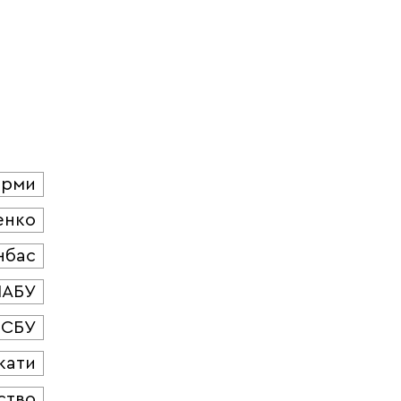
юрми
енко
нбас
НАБУ
СБУ
кати
ство