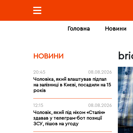
Головна
Новини
bri
НОВИНИ
20:45
08.08.2026
Чоловіка, який влаштував підпал
на залізниці в Києві, посадили на 15
років
12:15
08.08.2026
Чоловік, який під ніком «Сталін»
здавав у телеграм-бот позиції
ЗСУ, пішов на угоду