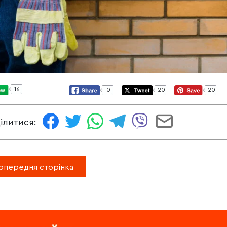
16
0
20
20
ілитися:
опередня сторінка