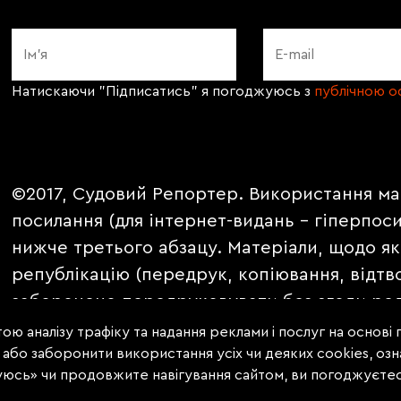
Натискаючи "Підписатись" я погоджуюсь з
публічною 
©2017, Судовий Репортер. Використання ма
посилання (для інтернет-видань - гіперпос
нижче третього абзацу. Матеріали, щодо як
републікацію (передрук, копіювання, відтв
заборонено передруковувати без згоди ред
PROMOTED, ЗА ПІДТРИМКИ, * публікуються 
ою аналізу трафіку та надання реклами і послуг на основі
е або заборонити використання усіх чи деяких cookies, о
уюсь» чи продовжите навігування сайтом, ви погоджуєтес