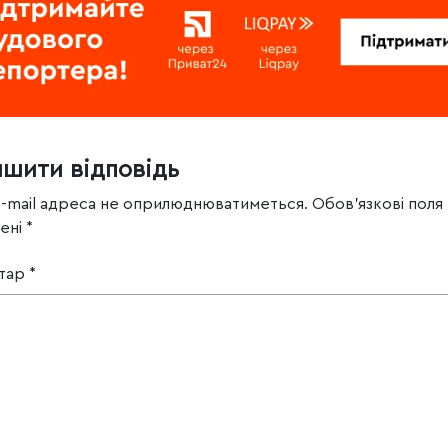
ишити відповідь
e-mail адреса не оприлюднюватиметься.
Обов’язкові поля
чені
*
тар
*