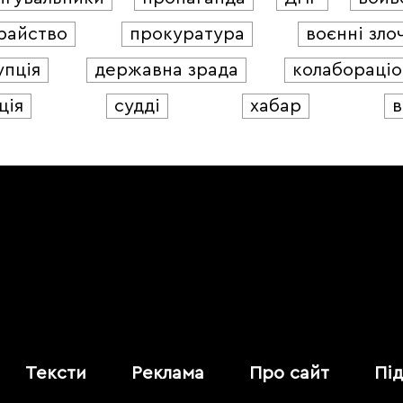
райство
прокуратура
воєнні зло
упція
державна зрада
колабораціо
ція
судді
хабар
в
Тексти
Реклама
Про сайт
Пі