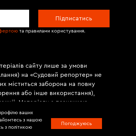
офертою
та правилами користування.
теріалів сайту лише за умови
илання) на «Судовий репортер» не
их міститься заборона на повну
орення або інше використання),
акції. Матеріали з позначкою
на правах реклами.
 профілю ваших
знайомтесь з нашою
Погоджуюсь
ь з політикою