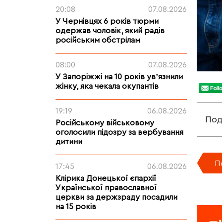
20:08
07.08.2026
У Чернівцях 6 років тюрми
одержав чоловік, який радів
російським обстрілам
08:00
07.08.2026
У Запоріжжі на 10 років увʼязнили
жінку, яка чекала окупантів
19:19
06.08.2026
Под
Російському військовому
оголосили підозру за вербування
дитини
П
17:45
06.08.2026
Клірика Донецької єпархії
Української православної
церкви за держзраду посадили
на 15 років