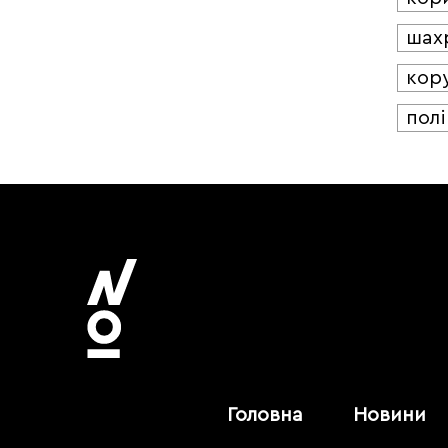
шах
кор
полі
Головна
Новини