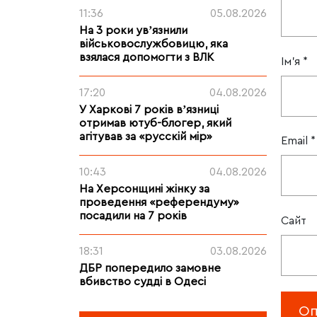
11:36
05.08.2026
На 3 роки увʼязнили
військовослужбовицю, яка
взялася допомогти з ВЛК
Ім'я
*
17:20
04.08.2026
У Харкові 7 років вʼязниці
отримав ютуб-блогер, який
агітував за «русскій мір»
Email
*
10:43
04.08.2026
На Херсонщині жінку за
проведення «референдуму»
посадили на 7 років
Сайт
18:31
03.08.2026
ДБР попередило замовне
вбивство судді в Одесі