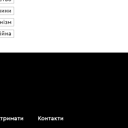
чини
нізм
ійна
дтримати
Контакти