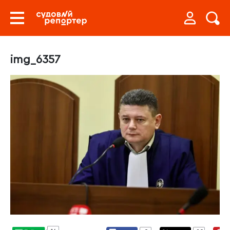
img_6357