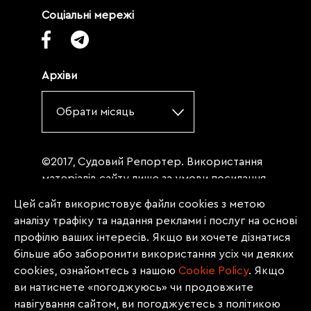
Соціальні мережі
Архіви
Обрати місяць
©2017, Судовий Репортер. Використання
матеріалів сайту лише за умови посилання
(для інтернет-видань - гіперпосилання) на
Цей сайт використовує файли cookies з метою
«Судовий репортер» не нижче третього
аналізу трафіку та надання реклами і послуг на основі
абзацу. Матеріали, щодо яких міститься
профілю ваших інтересів. Якщо ви хочете дізнатися
заборона на повну републікацію
більше або заборонити використання усіх чи деяких
(передрук, копіювання, відтворення або
cookies, ознайомтесь з нашою
Сookie Policy
. Якщо
інше використання), заборонено
ви натиснете «погоджуюсь» чи продовжите
передруковувати без згоди редакції.
навігування сайтом, ви погоджуєтесь з політикою