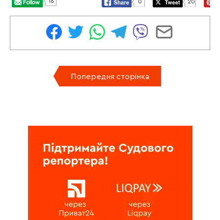
16
0
20
Попередня сторінка