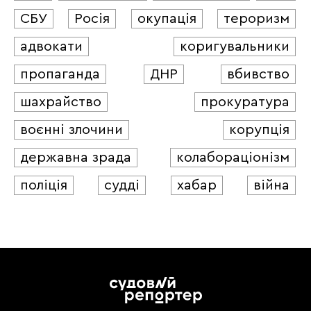
СБУ
Росія
окупація
тероризм
адвокати
коригувальники
пропаганда
ДНР
вбивство
шахрайство
прокуратура
воєнні злочини
корупція
державна зрада
колабораціонізм
поліція
судді
хабар
війна