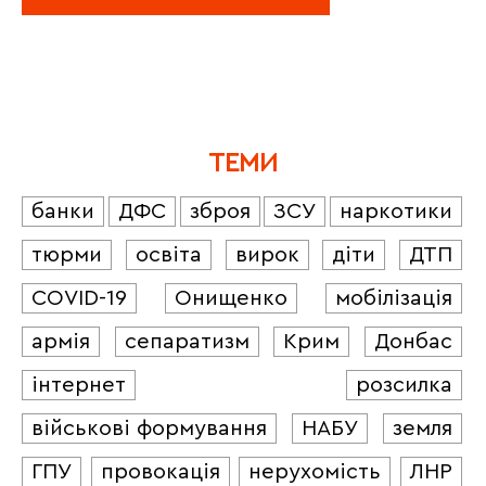
ТЕМИ
банки
ДФС
зброя
ЗСУ
наркотики
тюрми
освіта
вирок
діти
ДТП
COVID-19
Онищенко
мобілізація
армія
сепаратизм
Крим
Донбас
інтернет
розсилка
військові формування
НАБУ
земля
ГПУ
провокація
нерухомість
ЛНР