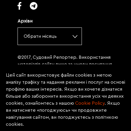
Архіви
Обрати місяць
©2017, Судовий Репортер. Використання
матеріалів сайту лише за умови посилання
(для інтернет-видань - гіперпосилання) на
Цей сайт використовує файли cookies з метою
«Судовий репортер» не нижче третього
аналізу трафіку та надання реклами і послуг на основі
абзацу. Матеріали, щодо яких міститься
профілю ваших інтересів. Якщо ви хочете дізнатися
заборона на повну републікацію
більше або заборонити використання усіх чи деяких
(передрук, копіювання, відтворення або
cookies, ознайомтесь з нашою
Сookie Policy
. Якщо
інше використання), заборонено
ви натиснете «погоджуюсь» чи продовжите
передруковувати без згоди редакції.
навігування сайтом, ви погоджуєтесь з політикою
Матеріали з позначкою PROMOTED, ЗА
cookies.
ПІДТРИМКИ, * публікуються на правах