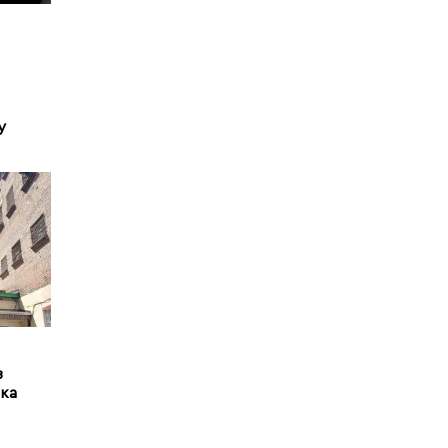
у
з
іка