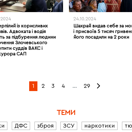
1.2024
24.10.2024
рпілий із корисливих
Шахрай видав себе за мо
вів. Адвоката і водія
і присвоїв 5 тисяч гривен
ть за підбурення людини
його посадили на 2 роки
очення Злочевського
упити суддів ВАКС і
курора САП
1
2
3
4
…
29
ТЕМИ
ки
ДФС
зброя
ЗСУ
наркотики
т