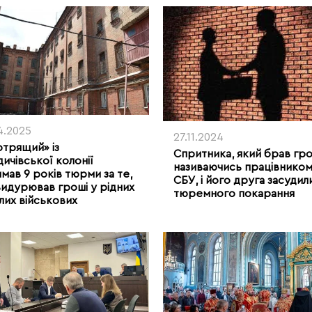
4.2025
27.11.2024
трящий» із
Спритника, який брав гро
ичівської колонії
називаючись працівнико
мав 9 років тюрми за те,
СБУ, і його друга засудил
идурював гроші у рідних
тюремного покарання
лих військових