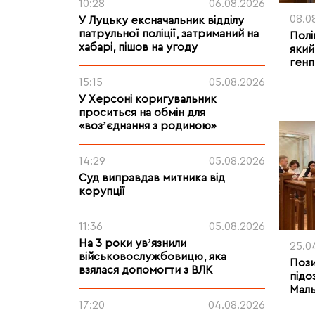
10:28
06.08.2026
08.0
У Луцьку ексначальник відділу
патрульної поліції, затриманий на
Полі
хабарі, пішов на угоду
який
ген
15:15
05.08.2026
У Херсоні коригувальник
проситься на обмін для
«возʼєднання з родиною»
14:29
05.08.2026
Суд виправдав митника від
корупції
11:36
05.08.2026
На 3 роки увʼязнили
25.0
військовослужбовицю, яка
Пози
взялася допомогти з ВЛК
підо
Мал
17:20
04.08.2026