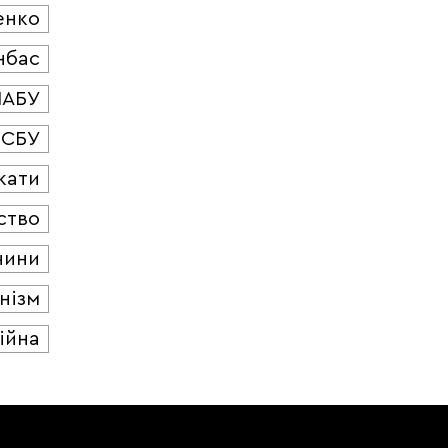
енко
нбас
НАБУ
СБУ
кати
ство
чини
нізм
ійна