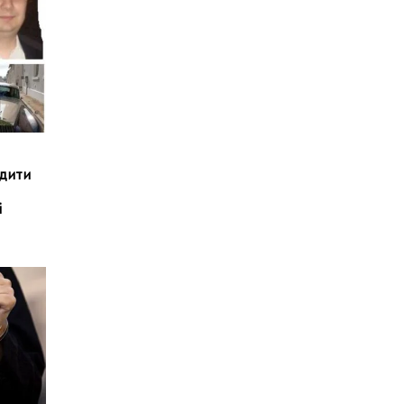
удити
і