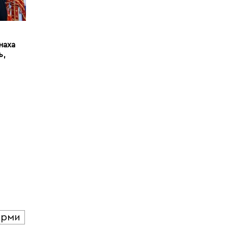
наха
ь,
юрми