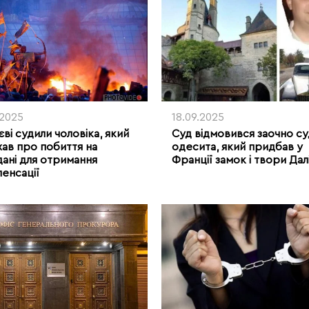
.2025
18.09.2025
єві судили чоловіка, який
Суд відмовився заочно с
ав про побиття на
одесита, який придбав у
ані для отримання
Франції замок і твори Дал
енсації