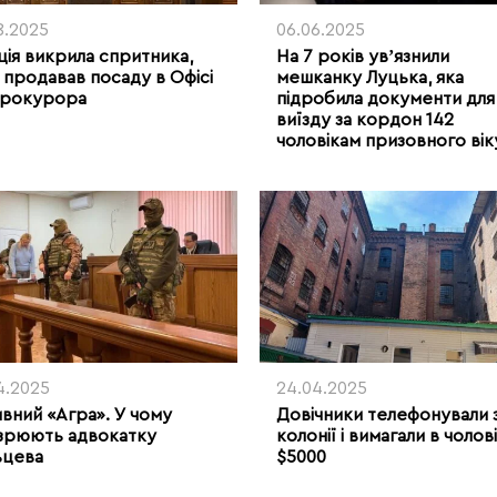
8.2025
06.06.2025
ція викрила спритника,
На 7 років увʼязнили
 продавав посаду в Офісі
мешканку Луцька, яка
прокурора
підробила документи для
виїзду за кордон 142
чоловікам призовного вік
4.2025
24.04.2025
вний «Агра». У чому
Довічники телефонували 
зрюють адвокатку
колонії і вимагали в чолов
ьцева
$5000