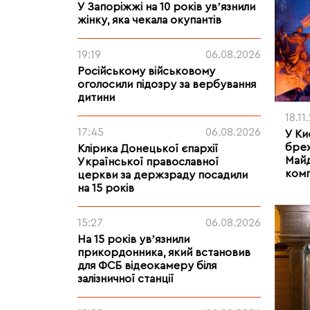
У Запоріжжі на 10 років увʼязнили
жінку, яка чекала окупантів
19:19
06.08.2026
Російському військовому
оголосили підозру за вербування
дитини
18.11
17:45
06.08.2026
У Ки
брех
Клірика Донецької єпархії
Майд
Української православної
комп
церкви за держзраду посадили
на 15 років
15:27
06.08.2026
На 15 років увʼязнили
прикордонника, який встановив
для ФСБ відеокамеру біля
залізничної станції