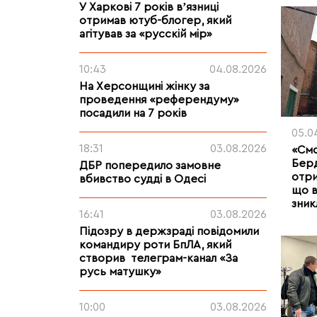
У Харкові 7 років вʼязниці
отримав ютуб-блогер, який
агітував за «русскій мір»
10:43
04.08.2026
На Херсонщині жінку за
проведення «референдуму»
посадили на 7 років
05.0
18:31
03.08.2026
«Смо
Берд
ДБР попередило замовне
отри
вбивство судді в Одесі
що в
зник
16:41
03.08.2026
Підозру в держзраді повідомили
командиру роти БпЛА, який
створив телеграм-канал «За
русь матушку»
10:00
03.08.2026