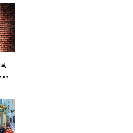
ші,
м
и до