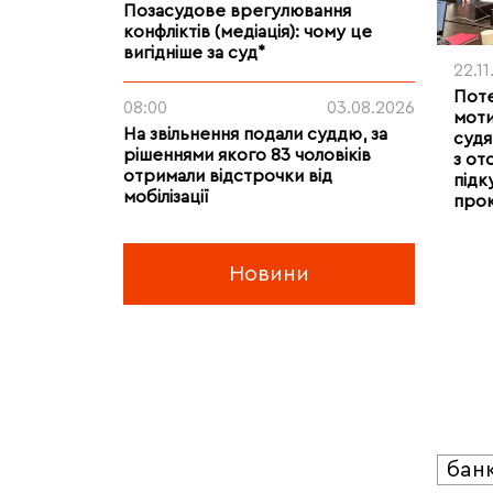
Позасудове врегулювання
конфліктів (медіація): чому це
вигідніше за суд*
22.1
Поте
08:00
03.08.2026
моти
На звільнення подали суддю, за
судя
рішеннями якого 83 чоловіків
з от
отримали відстрочки від
підк
мобілізації
про
Новини
бан