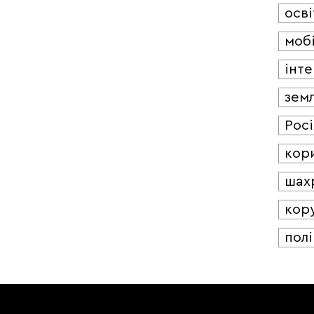
осві
мобі
інт
зем
Росі
кор
шах
кор
полі