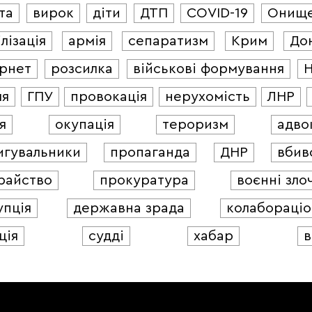
та
вирок
діти
ДТП
COVID-19
Онищ
лізація
армія
сепаратизм
Крим
До
ернет
розсилка
військові формування
ля
ГПУ
провокація
нерухомість
ЛНР
я
окупація
тероризм
адво
игувальники
пропаганда
ДНР
вбив
райство
прокуратура
воєнні зло
упція
державна зрада
колабораціо
ція
судді
хабар
в