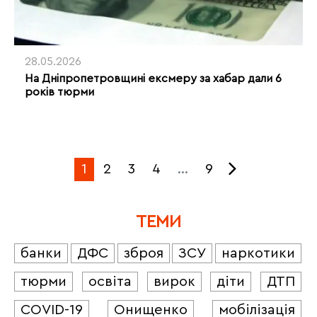
28.05.2026
На Дніпропетровщині ексмеру за хабар дали 6
років тюрми
1
2
3
4
…
9
ТЕМИ
банки
ДФС
зброя
ЗСУ
наркотики
тюрми
освіта
вирок
діти
ДТП
COVID-19
Онищенко
мобілізація