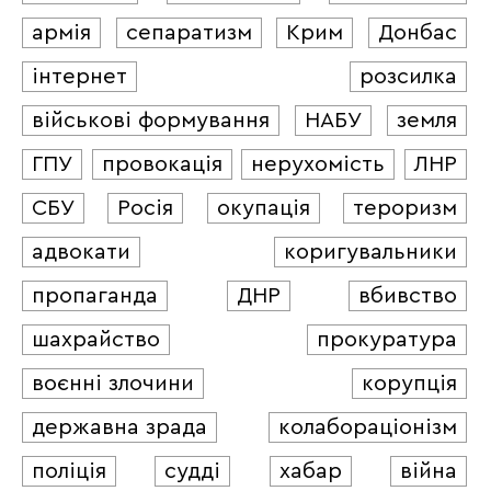
армія
сепаратизм
Крим
Донбас
інтернет
розсилка
військові формування
НАБУ
земля
ГПУ
провокація
нерухомість
ЛНР
СБУ
Росія
окупація
тероризм
адвокати
коригувальники
пропаганда
ДНР
вбивство
шахрайство
прокуратура
воєнні злочини
корупція
державна зрада
колабораціонізм
поліція
судді
хабар
війна