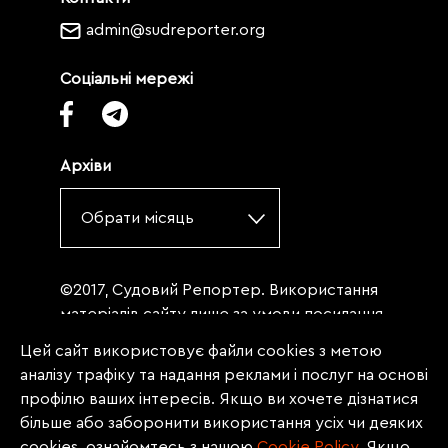
admin@sudreporter.org
Соціальні мережі
Архіви
Обрати місяць
©2017, Судовий Репортер. Використання
матеріалів сайту лише за умови посилання
(для інтернет-видань - гіперпосилання) на
Цей сайт використовує файли cookies з метою
«Судовий репортер» не нижче третього
аналізу трафіку та надання реклами і послуг на основі
абзацу. Матеріали, щодо яких міститься
профілю ваших інтересів. Якщо ви хочете дізнатися
заборона на повну републікацію
більше або заборонити використання усіх чи деяких
(передрук, копіювання, відтворення або
cookies, ознайомтесь з нашою
Сookie Policy
. Якщо