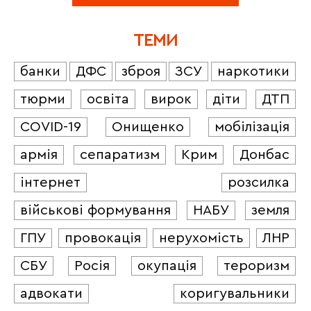
ТЕМИ
банки
ДФС
зброя
ЗСУ
наркотики
тюрми
освіта
вирок
діти
ДТП
COVID-19
Онищенко
мобілізація
армія
сепаратизм
Крим
Донбас
інтернет
розсилка
військові формування
НАБУ
земля
ГПУ
провокація
нерухомість
ЛНР
СБУ
Росія
окупація
тероризм
адвокати
коригувальники