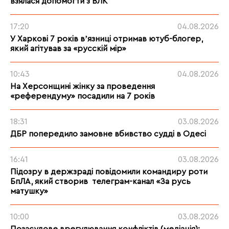
взялася допомогти з ВЛК
17:20
04.08.2026
У Харкові 7 років вʼязниці отримав ютуб-блогер,
який агітував за «русскій мір»
10:43
04.08.2026
На Херсонщині жінку за проведення
«референдуму» посадили на 7 років
18:31
03.08.2026
ДБР попередило замовне вбивство судді в Одесі
16:41
03.08.2026
Підозру в держзраді повідомили командиру роти
БпЛА, який створив телеграм-канал «За русь
матушку»
10:00
03.08.2026