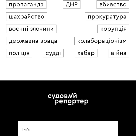
пропаганда
ДНР
вбивство
шахрайство
прокуратура
воєнні злочини
корупція
державна зрада
колабораціонізм
поліція
судді
хабар
війна