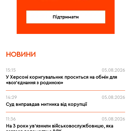
НОВИНИ
15:15
05.08.2026
У Херсоні коригувальник проситься на обмін для
«возʼєднання з родиною»
14:29
05.08.2026
Суд виправдав митника від корупції
11:36
05.08.2026
На 3 роки увʼязнили військовослужбовицю, яка