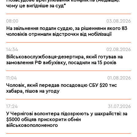
Позасудове врегулювання конфліктів (медіація):
чому це вигідніше за суд*
08:00
03.08.2026
На звільнення подали суддю, за рішеннями якого 83
чоловіків отримали відстрочки від мобілізації
14:34
02.08.2026
Військовослужбовця-дезертира, який готував на
замовлення РФ вибухівку, посадили на 15 років
11:04
01.08.2026
Чоловік, який передав посадовцю СБУ $20 тис
хабара, пішов на угоду
17:24
31.07.2026
У Чернігові волонтера підозрюють у шахрайстві: за
$5000 обіцяв прискорити обмін
військовополоненого