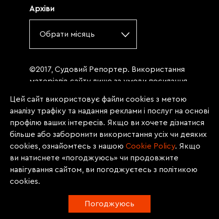
Архіви
Обрати місяць
©2017, Судовий Репортер. Використання
матеріалів сайту лише за умови посилання
(для інтернет-видань - гіперпосилання) на
Цей сайт використовує файли cookies з метою
«Судовий репортер» не нижче третього
аналізу трафіку та надання реклами і послуг на основі
абзацу. Матеріали, щодо яких міститься
профілю ваших інтересів. Якщо ви хочете дізнатися
заборона на повну републікацію
більше або заборонити використання усіх чи деяких
(передрук, копіювання, відтворення або
cookies, ознайомтесь з нашою
Сookie Policy
. Якщо
інше використання), заборонено
ви натиснете «погоджуюсь» чи продовжите
передруковувати без згоди редакції.
навігування сайтом, ви погоджуєтесь з політикою
Матеріали з позначкою PROMOTED, ЗА
cookies.
ПІДТРИМКИ, * публікуються на правах
реклами.
Погоджуюсь