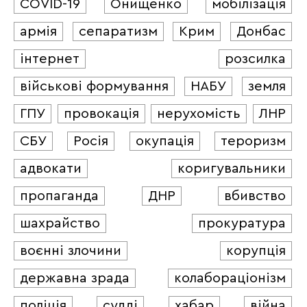
COVID-19
Онищенко
мобілізація
армія
сепаратизм
Крим
Донбас
інтернет
розсилка
військові формування
НАБУ
земля
ГПУ
провокація
нерухомість
ЛНР
СБУ
Росія
окупація
тероризм
адвокати
коригувальники
пропаганда
ДНР
вбивство
шахрайство
прокуратура
воєнні злочини
корупція
державна зрада
колабораціонізм
поліція
судді
хабар
війна