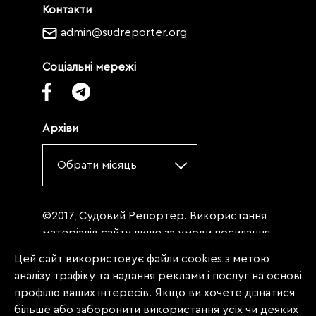
Контакти
admin@sudreporter.org
Соціальні мережі
Архіви
Обрати місяць
©2017, Судовий Репортер. Використання
матеріалів сайту лише за умови посилання
(для інтернет-видань - гіперпосилання) на
Цей сайт використовує файли cookies з метою
«Судовий репортер» не нижче третього
аналізу трафіку та надання реклами і послуг на основі
абзацу. Матеріали, щодо яких міститься
профілю ваших інтересів. Якщо ви хочете дізнатися
заборона на повну републікацію
більше або заборонити використання усіх чи деяких