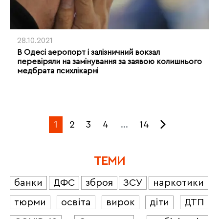
28.10.2021
В Одесі аеропорт і залізничний вокзал
перевіряли на замінування за заявою колишнього
медбрата психлікарні
1
2
3
4
…
14
ТЕМИ
банки
ДФС
зброя
ЗСУ
наркотики
тюрми
освіта
вирок
діти
ДТП