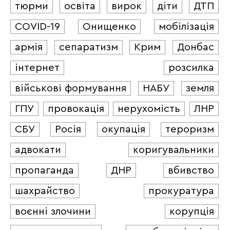
тюрми
освіта
вирок
діти
ДТП
COVID-19
Онищенко
мобілізація
армія
сепаратизм
Крим
Донбас
інтернет
розсилка
військові формування
НАБУ
земля
ГПУ
провокація
нерухомість
ЛНР
СБУ
Росія
окупація
тероризм
адвокати
коригувальники
пропаганда
ДНР
вбивство
шахрайство
прокуратура
воєнні злочини
корупція