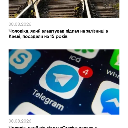
08.08.2026
Чоловіка, який влаштував підпал на залізниці в
Києві, посадили на 15 років
08.08.2026
Чоловік, який під ніком «Сталін» здавав у