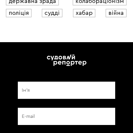
державна зрада
колабораціонізм
поліція
судді
хабар
війна