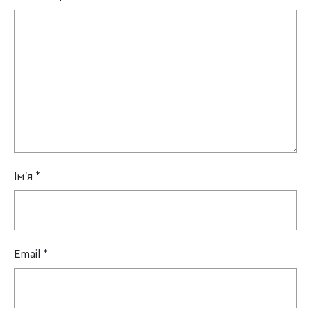
Ім'я
*
Email
*