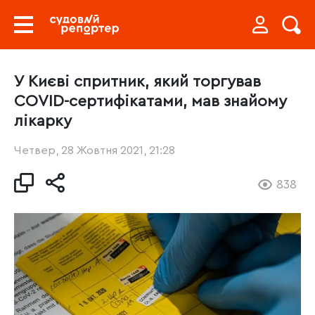
У Києві спритник, який торгував
COVID-сертифікатами, мав знайому
лікарку
Четвер, 28 Жовтня 2021, 21:28
838