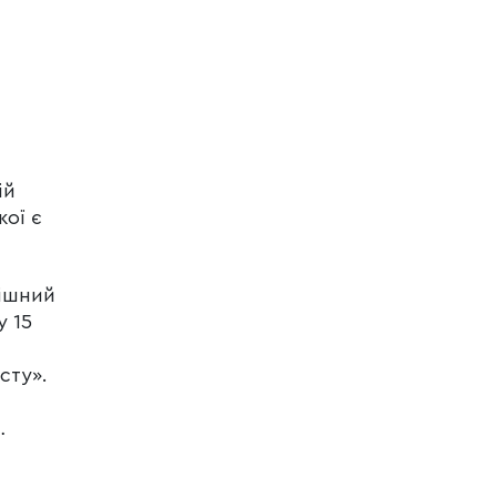
ій
ої є
кішний
у 15
і
сту».
ь…