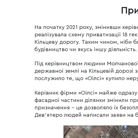
При
На початку 2021 року, змінивши кері
реалізувала схему приватизації 18 ге
Кільцеву дорогу. Таким чином, ніби 
будівництво чи якусь іншу діяльніст
Під керівництвом людини Молчанової
державної землі на Кільцевій дорозі 
послужило те, що «Оілсі» купило неру
Керівник фірми «Оілсі» майже одразу 
фасадної частини ділянки змінили пр
призначення – це дозволяло їх безоп
Девʼятеро людей написали заяви на б