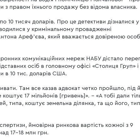
 з правом їхнього продажу без відома власника.
 по 10 тисяч доларів. Про це детективи дізналися у
роводилися у кримінальному провадженні
Антона Арефʼєва, який вважається довіреною осо
ектронних комунікаційних мереж НАБУ дістало пере
ідставних осіб в головному офісі «Столиця Груп» і
 в 10 тис. доларів США.
вати. Там все казав адвокат четко пройшло, під 
коштує 17 мільйонів [гривень]». – «А тобі дали тіл
цей, типа, коштує земельна ділянка, та що його, тип
спертизи, ймовірна ринкова вартість кожної з 9
над 17-18 млн грн.