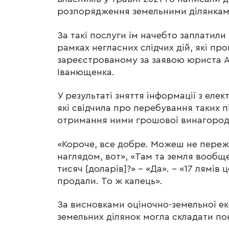
розпорядження земельними ділянками
За такі послуги їм начебто заплатили
рамках негласних слідчих дій, які п
зареєстрованому за заявою юриста 
Іванющенка.
У результаті зняття інформації з ел
які свідчила про перебування таких п
отримання ними грошової винагороди
«Короче, все добре. Можеш не пережи
наглядом, вот», «Там та земля вообще 
тисяч [доларів]?» – «Да». – «17 лямів 
продали. То ж капець».
За висновками оціночно-земельної ек
земельних ділянок могла складати по