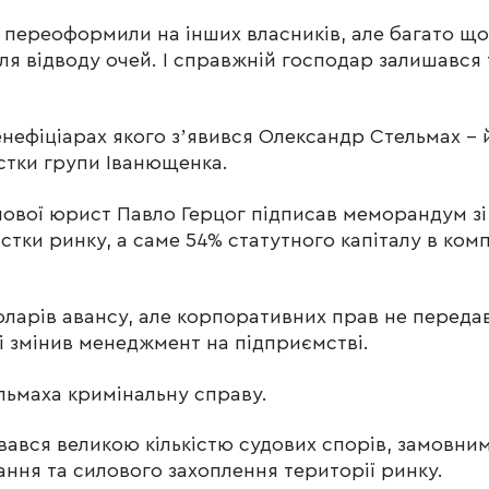
 переоформили на інших власників, але багато що
для відводу очей. І справжній господар залишався
енефіціарах якого зʼявився Олександр Стельмах – 
стки групи Іванющенка.
анової юрист Павло Герцог підписав меморандум зі
тки ринку, а саме 54% статутного капіталу в комп
ларів авансу, але корпоративних прав не передав
і змінив менеджмент на підприємстві.
ельмаха кримінальну справу.
ався великою кількістю судових спорів, замовни
ання та силового захоплення території ринку.