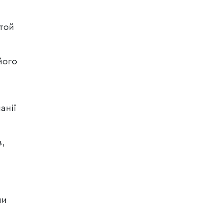
 той
його
анії
,
ми