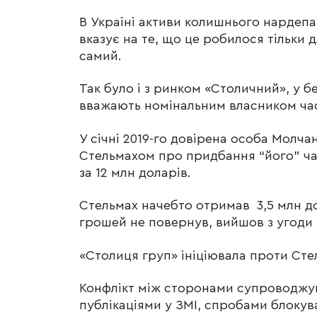
В Україні активи колишнього нардепа
вказує на те, що це робилося тільки 
самий.
Так було і з ринком «Столичний», у б
вважають номінальним власником ча
У січні 2019-го довірена особа Молч
Стельмахом про придбання “його” час
за 12 млн доларів.
Стельмах начебто отримав 3,5 млн до
грошей не повернув, вийшов з угоди 
«Столиця груп» ініціювала проти Ст
Конфлікт між сторонами супроводжув
публікаціями у ЗМІ, спробами блокув