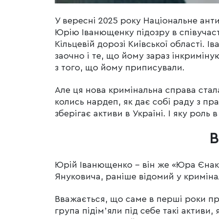
У вересні 2025 року Національне ан
Юрію Іванющенку підозру в співучаст
Кільцевій дорозі Київської області. 
заочно і те, що йому зараз інкриміну
з того, що йому приписували.
Але ця нова кримінальна справа стал
колись нардеп, як дає собі раду з п
зберігає активи в Україні. І яку рол
В
Юрій Іванющенко – він же «Юра Єнакі
Януковича, раніше відомий у криміна
Вважається, що саме в перші роки п
група підімʼяли під себе такі активи