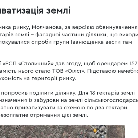
ватизація землі
вника ринку, Молчанова, за версією обвинувачення
ктарів землі – фасадної частини ділянки, що виход
блокувалися спроби групи Іванющенка вести там
ь.
 «РСП «Столичний» дав згоду, щоб орендарем 157
замість нього стало ТОВ «Оілсі». Підставою начебт
хомість на території ринку.
попросив поділити ділянку. Для 18 гектарів землі
изначення із забудови на землі сільськогосподарс
латно приватизувати за схемою по два гектари.
езоплатне отримання цієї землі.