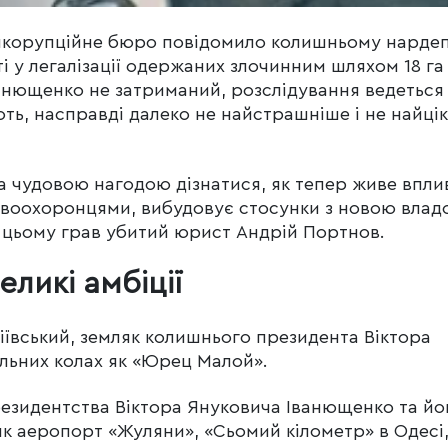
тикорупційне бюро повідомило колишньому нарде
і у легалізації одержаних злочинним шляхом 18 га
Іванющенко не затриманий, розслідування ведеться
ють, насправді далеко не найстрашніше і не найці
а чудовою нагодою дізнатися, як тепер живе впл
равоохоронцями, вибудовує стосунки з новою влад
ь в цьому грав убитий юрист Андрій Портнов.
еликі амбіції
ївський, земляк колишнього президента Віктора
льних колах як «Юрец Малой».
резидентства Віктора Януковича Іванющенко та йо
, як аеропорт «Жуляни», «Сьомий кілометр» в Одесі