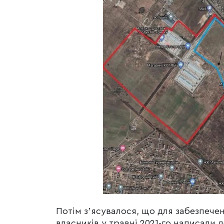
Потім зʼясувалося, що для забезпече
власників у травні 2021-го написали 