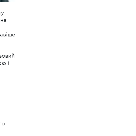
пу
 на
кавіше
ивовий
ою і
го
,