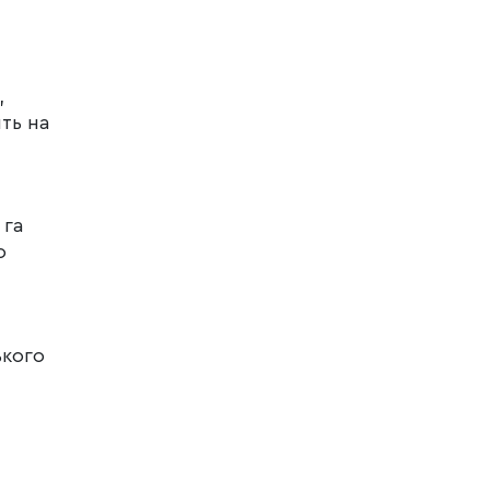
,
ить на
 га
о
ького