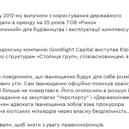
м у 2012-му вилучили з користування державного
али в оренду на 25 років ТОВ «Ринок
личний» для будівництва і експлуатації комплексу
донську компанію Goodlight Capital виступав Юр
о структурам «Столиця груп», співзасновницею як
ти повідомили, що Іванющенко будує для себе роз
ович утік. Сам Іванющенко офіційно покинув країн
 і більше не повертався. Його оголосили в розшук 
адання на закупівлях “Укрспирту” і «Держекоінве
танням адвоката Іванющенка зобовʼязав прокурора
я кіотських мільярдів через власну бездіяльніст
али, щоб зняти з увагу правоохоронців.