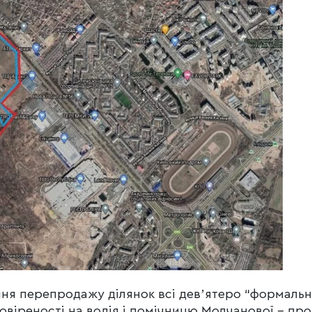
ння перепродажу ділянок всі девʼятеро “формаль
довіреності на водія і помічницю Молчанової – про