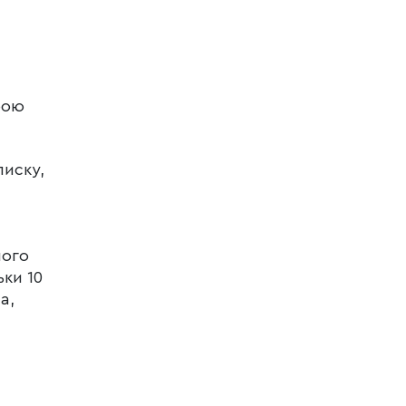
бою
писку,
його
ьки 10
а,