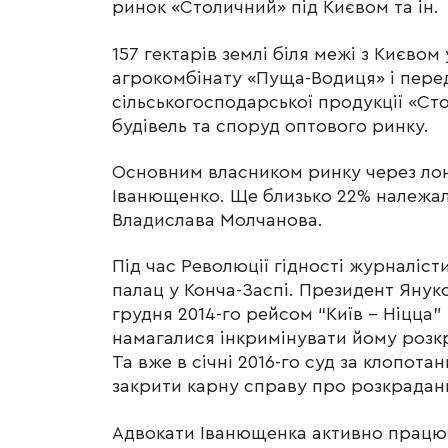
ринок «Столичний» під Києвом та ін.
157 гектарів землі біля межі з Києво
агрокомбінату «Пуща-Водиця» і перед
сільськогосподарської продукції «Сто
будівель та споруд оптового ринку.
Основним власником ринку через лон
Іванющенко. Ще близько 22% належал
Владислава Молчанова.
Під час Революції гідності журналіс
палац у Конча-Заспі. Президент Янук
грудня 2014-го рейсом “Київ – Ніцца”
намагалися інкримінувати йому розкр
Та вже в січні 2016-го суд за клопо
закрити карну справу про розкраданн
Адвокати Іванющенка активно працюв