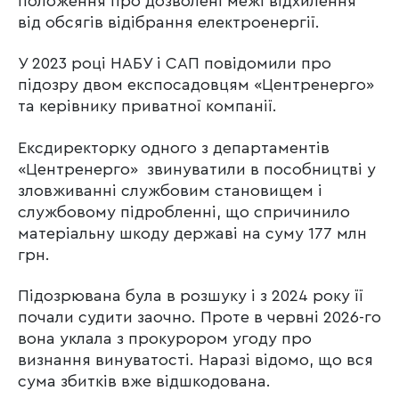
положення про дозволені межі відхилення
від обсягів відібрання електроенергії.
У 2023 році НАБУ і САП повідомили про
підозру двом експосадовцям «Центренерго»
та керівнику приватної компанії.
Ексдиректорку одного з департаментів
«Центренерго» звинуватили в пособництві у
зловживанні службовим становищем і
службовому підробленні, що спричинило
матеріальну шкоду державі на суму 177 млн
грн.
Підозрювана була в розшуку і з 2024 року її
почали судити заочно. Проте в червні 2026-го
вона уклала з прокурором угоду про
визнання винуватості. Наразі відомо, що вся
сума збитків вже відшкодована.