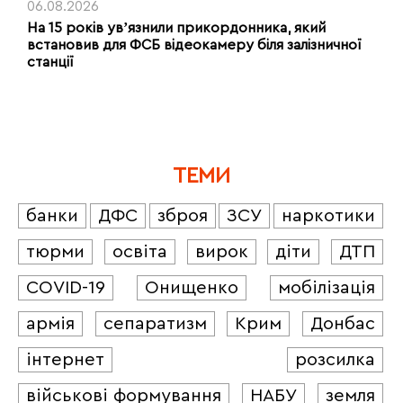
06.08.2026
На 15 років увʼязнили прикордонника, який
встановив для ФСБ відеокамеру біля залізничної
станції
ТЕМИ
банки
ДФС
зброя
ЗСУ
наркотики
тюрми
освіта
вирок
діти
ДТП
COVID-19
Онищенко
мобілізація
армія
сепаратизм
Крим
Донбас
інтернет
розсилка
військові формування
НАБУ
земля