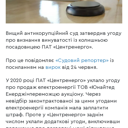
Вищий антикорупційний суд затвердив угоду
про визнання винуватості із колишньою
посадовицею ПАТ «Центренерго».
Про це повідомляє
«Судовий репортер»
із
посиланням на
вирок
від 24 червня.
У 2020 році ПАТ «Центренерго» уклало угоду
про продаж електроенергії ТОВ «Юнайтед
Енерджі»переможцю аукціону. Через
невідбір законтрактованої за цими угодами
електроенергії компанія мала заплатити
штраф. Проте у «Центренерго» заднім
числом уклали додаткові угоди, виключивши