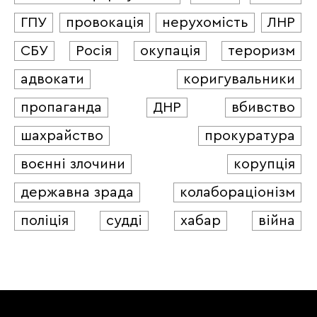
ГПУ
провокація
нерухомість
ЛНР
СБУ
Росія
окупація
тероризм
адвокати
коригувальники
пропаганда
ДНР
вбивство
шахрайство
прокуратура
воєнні злочини
корупція
державна зрада
колабораціонізм
поліція
судді
хабар
війна