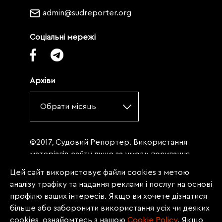
admin@sudreporter.org
Соціальні мережі
Архіви
Обрати місяць
©2017, Судовий Репортер. Використання
матеріалів сайту лише за умови посилання
(для інтернет-видань - гіперпосилання) на
Цей сайт використовує файли cookies з метою
«Судовий репортер» не нижче третього
аналізу трафіку та надання реклами і послуг на основі
абзацу. Матеріали, щодо яких міститься
профілю ваших інтересів. Якщо ви хочете дізнатися
заборона на повну републікацію
більше або заборонити використання усіх чи деяких
(передрук, копіювання, відтворення або
cookies, ознайомтесь з нашою
Сookie Policy
. Якщо