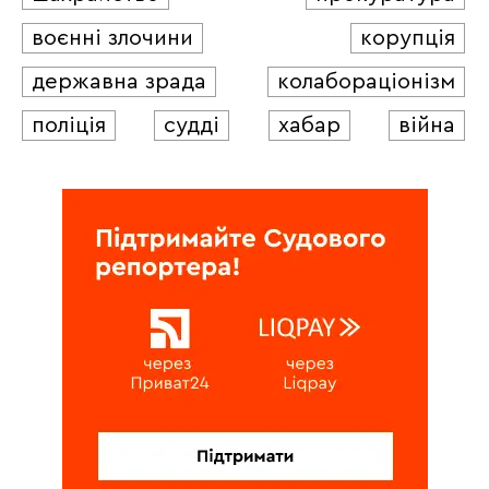
воєнні злочини
корупція
державна зрада
колабораціонізм
поліція
судді
хабар
війна