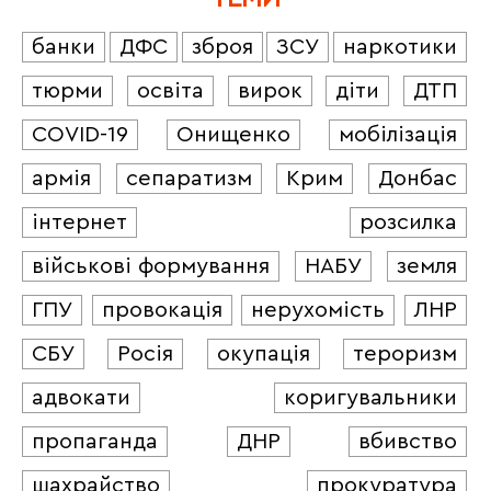
банки
ДФС
зброя
ЗСУ
наркотики
тюрми
освіта
вирок
діти
ДТП
COVID-19
Онищенко
мобілізація
армія
сепаратизм
Крим
Донбас
інтернет
розсилка
військові формування
НАБУ
земля
ГПУ
провокація
нерухомість
ЛНР
СБУ
Росія
окупація
тероризм
адвокати
коригувальники
пропаганда
ДНР
вбивство
шахрайство
прокуратура