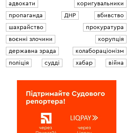
адвокати
коригувальники
пропаганда
ДНР
вбивство
шахрайство
прокуратура
воєнні злочини
корупція
державна зрада
колабораціонізм
поліція
судді
хабар
війна