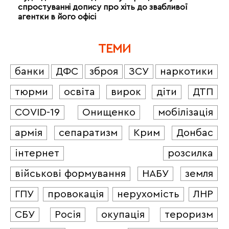
спростуванні допису про хіть до звабливої
агентки в його офісі
ТЕМИ
банки
ДФС
зброя
ЗСУ
наркотики
тюрми
освіта
вирок
діти
ДТП
COVID-19
Онищенко
мобілізація
армія
сепаратизм
Крим
Донбас
інтернет
розсилка
військові формування
НАБУ
земля
ГПУ
провокація
нерухомість
ЛНР
СБУ
Росія
окупація
тероризм