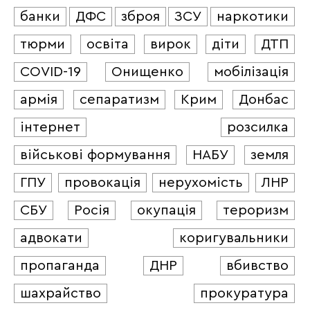
банки
ДФС
зброя
ЗСУ
наркотики
тюрми
освіта
вирок
діти
ДТП
COVID-19
Онищенко
мобілізація
армія
сепаратизм
Крим
Донбас
інтернет
розсилка
військові формування
НАБУ
земля
ГПУ
провокація
нерухомість
ЛНР
СБУ
Росія
окупація
тероризм
адвокати
коригувальники
пропаганда
ДНР
вбивство
шахрайство
прокуратура