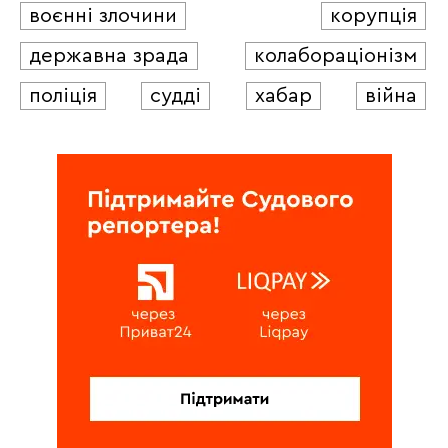
воєнні злочини
корупція
державна зрада
колабораціонізм
поліція
судді
хабар
війна