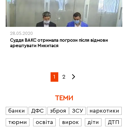
28.05.2020
Суддя ВАКС отримала погрози після відмови
арештувати Микитася
1
2
ТЕМИ
банки
ДФС
зброя
ЗСУ
наркотики
тюрми
освіта
вирок
діти
ДТП