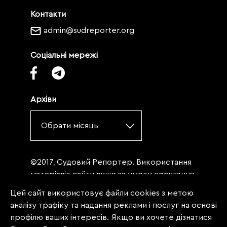
Контакти
admin@sudreporter.org
Соціальні мережі
Архіви
Обрати місяць
©2017, Судовий Репортер. Використання
матеріалів сайту лише за умови посилання
(для інтернет-видань - гіперпосилання) на
Цей сайт використовує файли cookies з метою
«Судовий репортер» не нижче третього
аналізу трафіку та надання реклами і послуг на основі
абзацу. Матеріали, щодо яких міститься
профілю ваших інтересів. Якщо ви хочете дізнатися
заборона на повну републікацію