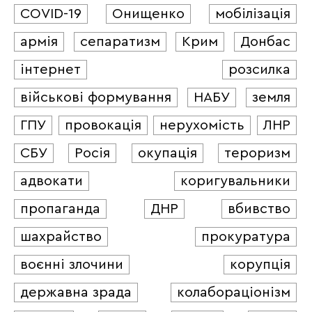
COVID-19
Онищенко
мобілізація
армія
сепаратизм
Крим
Донбас
інтернет
розсилка
військові формування
НАБУ
земля
ГПУ
провокація
нерухомість
ЛНР
СБУ
Росія
окупація
тероризм
адвокати
коригувальники
пропаганда
ДНР
вбивство
шахрайство
прокуратура
воєнні злочини
корупція
державна зрада
колабораціонізм