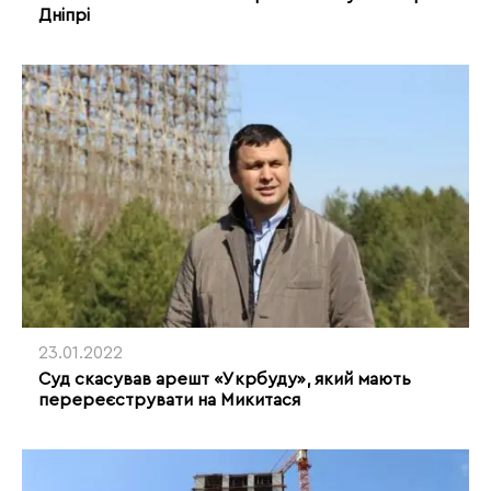
Дніпрі
23.01.2022
Суд скасував арешт «Укрбуду», який мають
перереєструвати на Микитася