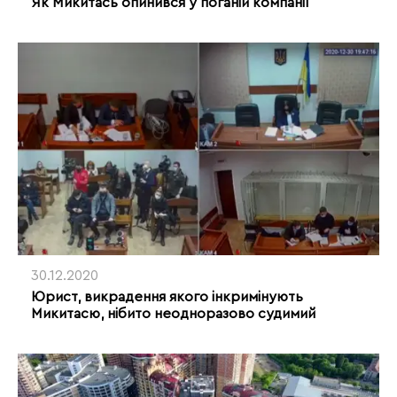
Як Микитась опинився у поганій компанії
30.12.2020
Юрист, викрадення якого інкримінують
Микитасю, нібито неодноразово судимий