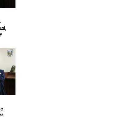
о
ді,
у
до
ез