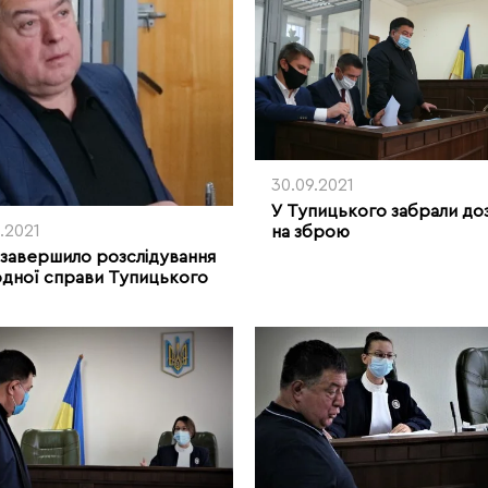
30.09.2021
У Тупицького забрали доз
0.2021
на зброю
завершило розслідування
дної справи Тупицького