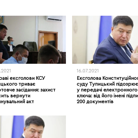
.2021
16.07.2021
раві ексголови КСУ
Ексголова Конституційно
цького триває
суду Тупицький підозрює
отовче засідання: захист
у передачі електронного
ить вернути
ключа: від його імені підп
нувальний акт
200 документів