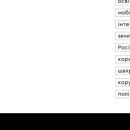
осві
мобі
інт
зем
Росі
кор
шах
кор
полі