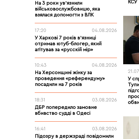
КСУ
На 3 роки увʼязнили
військовослужбовицю, яка
взялася допомогти з ВЛК
17:20
04.08.2026
У Харкові 7 років вʼязниці
отримав ютуб-блогер, який
агітував за «русскій мір»
10:43
04.08.2026
21.07
На Херсонщині жінку за
проведення «референдуму»
У сп
посадили на 7 років
Тупи
підг
прос
18:31
03.08.2026
обви
ДБР попередило замовне
вбивство судді в Одесі
16:41
03.08.2026
Підозру в держзраді повідомили