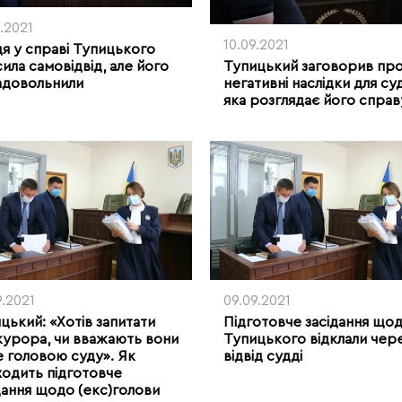
9.2021
10.09.2021
я у справі Тупицького
Тупицький заговорив пр
ила самовідвід, але його
негативні наслідки для суд
адовольнили
яка розглядає його справ
9.2021
09.09.2021
цький: «Хотів запитати
Підготовче засідання що
урора, чи вважають вони
Тупицького відклали чер
 головою суду». Як
відвід судді
одить підготовче
дання щодо (екс)голови