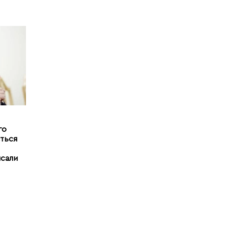
го
ться
исали