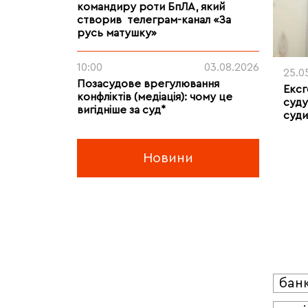
командиру роти БпЛА, який
створив телеграм-канал «За
русь матушку»
10:00
03.08.2026
25.0
Позасудове врегулювання
Ексг
конфліктів (медіація): чому це
суду
вигідніше за суд*
суди
Новини
бан