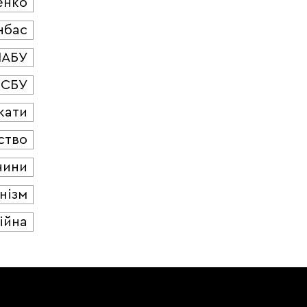
енко
нбас
НАБУ
СБУ
кати
ство
чини
нізм
ійна