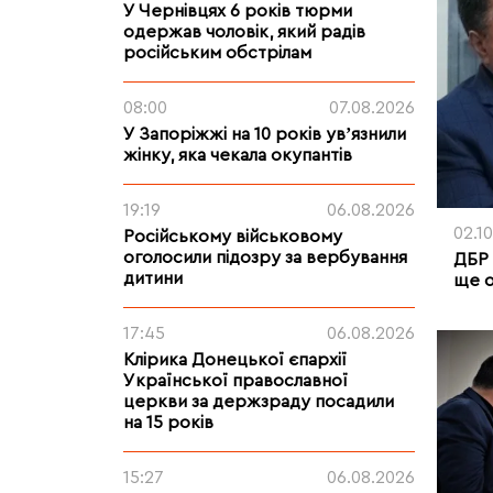
У Чернівцях 6 років тюрми
одержав чоловік, який радів
російським обстрілам
08:00
07.08.2026
У Запоріжжі на 10 років увʼязнили
жінку, яка чекала окупантів
19:19
06.08.2026
02.1
Російському військовому
оголосили підозру за вербування
ДБР 
дитини
ще о
17:45
06.08.2026
Клірика Донецької єпархії
Української православної
церкви за держзраду посадили
на 15 років
15:27
06.08.2026