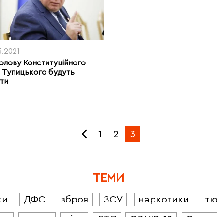
5.2021
олову Конституційного
 Тупицького будуть
ти
1
2
3
ТЕМИ
ки
ДФС
зброя
ЗСУ
наркотики
т