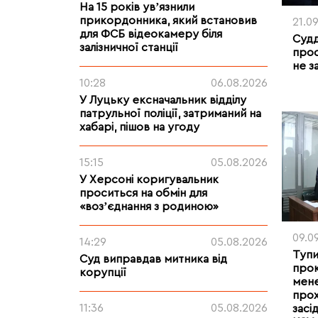
На 15 років увʼязнили
прикордонника, який встановив
21.0
для ФСБ відеокамеру біля
Судд
залізничної станції
прос
не з
10:28
06.08.2026
У Луцьку ексначальник відділу
патрульної поліції, затриманий на
хабарі, пішов на угоду
15:15
05.08.2026
У Херсоні коригувальник
проситься на обмін для
«возʼєднання з родиною»
09.0
14:29
05.08.2026
Тупи
Суд виправдав митника від
прок
корупції
мене
прох
11:36
05.08.2026
засі