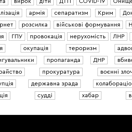
та
вирок
діти
ДТП
COVID-19
Онищ
лізація
армія
сепаратизм
Крим
До
ернет
розсилка
військові формування
ля
ГПУ
провокація
нерухомість
ЛНР
я
окупація
тероризм
адво
игувальники
пропаганда
ДНР
вбив
райство
прокуратура
воєнні зло
упція
державна зрада
колабораціо
ція
судді
хабар
в