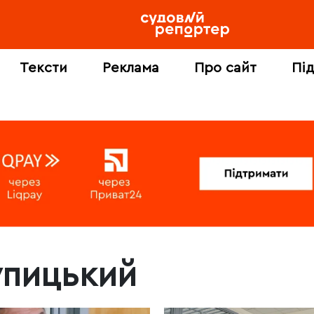
Тексти
Реклама
Про сайт
Пі
упицький