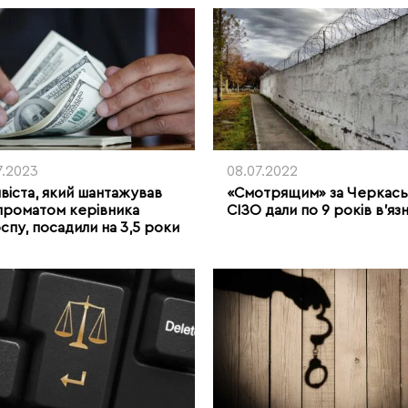
7.2023
08.07.2022
віста, який шантажував
«Смотрящим» за Черкас
роматом керівника
СІЗО дали по 9 років в’яз
оспу, посадили на 3,5 роки