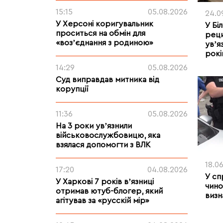
15:15
05.08.2026
24.0
У Херсоні коригувальник
У Бі
проситься на обмін для
реци
«возʼєднання з родиною»
увʼя
рокі
14:29
05.08.2026
Суд виправдав митника від
корупції
11:36
05.08.2026
На 3 роки увʼязнили
військовослужбовицю, яка
взялася допомогти з ВЛК
18.0
17:20
04.08.2026
У сп
У Харкові 7 років вʼязниці
чино
отримав ютуб-блогер, який
визн
агітував за «русскій мір»