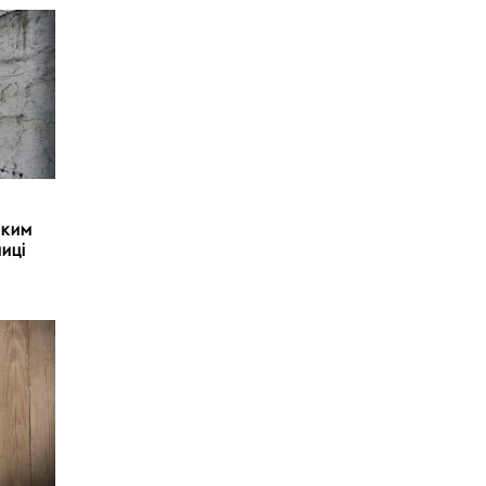
ьким
ниці