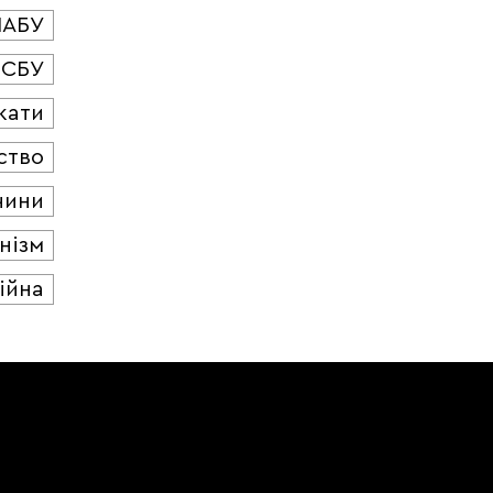
НАБУ
СБУ
кати
ство
чини
нізм
ійна