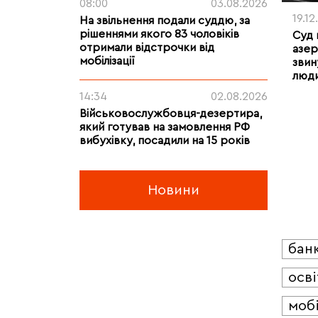
08:00
03.08.2026
19.12
На звільнення подали суддю, за
рішеннями якого 83 чоловіків
Суд 
отримали відстрочки від
азер
мобілізації
звин
люди
14:34
02.08.2026
Військовослужбовця-дезертира,
який готував на замовлення РФ
вибухівку, посадили на 15 років
Новини
бан
осві
мобі