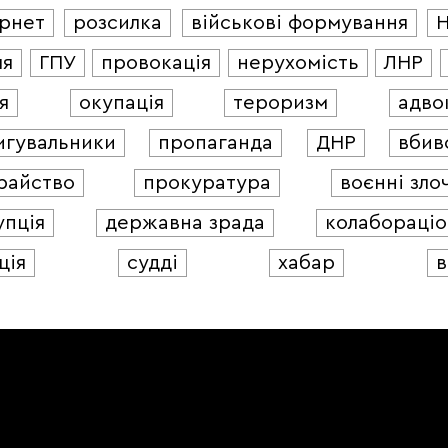
ернет
розсилка
військові формування
ля
ГПУ
провокація
нерухомість
ЛНР
я
окупація
тероризм
адво
игувальники
пропаганда
ДНР
вбив
райство
прокуратура
воєнні зло
упція
державна зрада
колабораціо
ція
судді
хабар
в