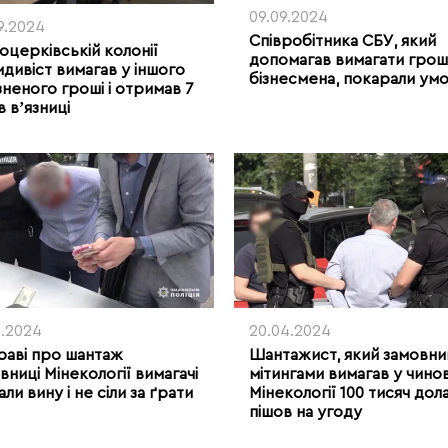
09.09.2024
9.2024
Співробітника СБУ, який
лоцерківській колонії
допомагав вимагати гроші
дивіст вимагав у іншого
бізнесмена, покарали ум
зненого гроші і отримав 7
в вʼязниці
6.2024
20.04.2024
раві про шантаж
Шантажист, який замовн
вниці Мінекології вимагачі
мітингами вимагав у чино
али вину і не сіли за ґрати
Мінекології 100 тисяч дола
пішов на угоду