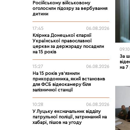
Російському військовому
оголосили підозру за вербування
дитини
17:45
06.08.2026
Клірика Донецької єпархії
Української православної
церкви за держзраду посадили
09.1
на 15 років
За 
віде
15:27
06.08.2026
на 7
На 15 років увʼязнили
прикордонника, який встановив
для ФСБ відеокамеру біля
залізничної станції
10:28
06.08.2026
У Луцьку ексначальник відділу
патрульної поліції, затриманий на
хабарі, пішов на угоду