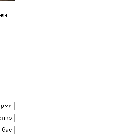
или
юрми
енко
нбас