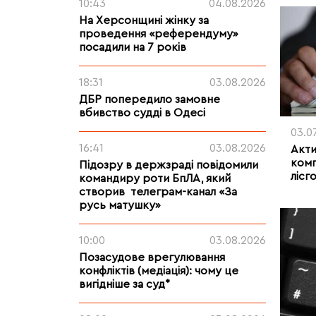
10:43
04.08.2026
На Херсонщині жінку за
проведення «референдуму»
посадили на 7 років
18:31
03.08.2026
ДБР попередило замовне
вбивство судді в Одесі
03.0
16:41
03.08.2026
Акти
комп
Підозру в держзраді повідомили
лісг
командиру роти БпЛА, який
створив телеграм-канал «За
русь матушку»
10:00
03.08.2026
Позасудове врегулювання
конфліктів (медіація): чому це
вигідніше за суд*