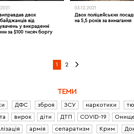
.2021
03.12.2021
виправдав двох
Двох поліцейських посад
байджанців від
на 5,5 років за вимагання
увачень у викраденні
ни за $100 тисяч боргу
1
2
ТЕМИ
ки
ДФС
зброя
ЗСУ
наркотики
т
та
вирок
діти
ДТП
COVID-19
Онищ
лізація
армія
сепаратизм
Крим
До