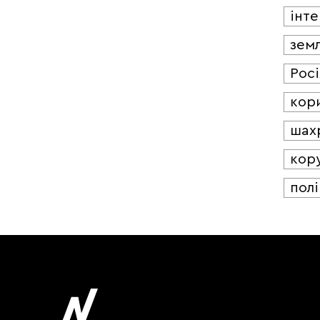
інт
зем
Росі
кор
шах
кор
полі