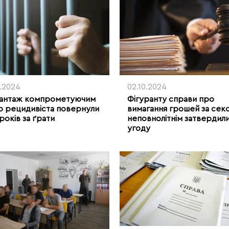
0.2024
02.10.2024
шантаж компрометуючим
Фігуранту справи про
о рецидивіста повернули
вимагання грошей за секс
 років за ґрати
неповнолітнім затвердил
угоду