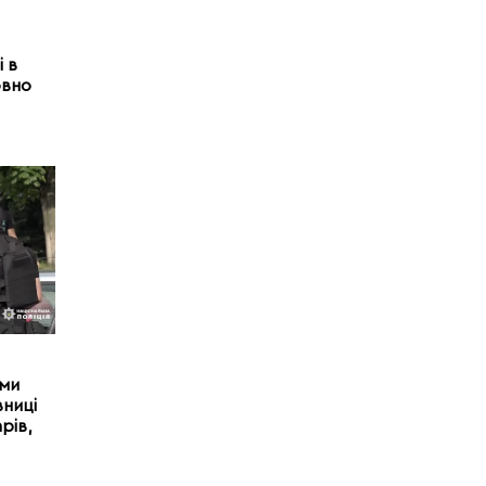
 в
овно
ими
вниці
рів,