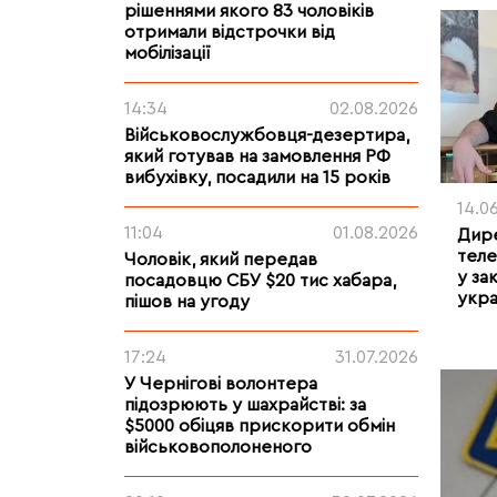
рішеннями якого 83 чоловіків
отримали відстрочки від
мобілізації
14:34
02.08.2026
Військовослужбовця-дезертира,
який готував на замовлення РФ
вибухівку, посадили на 15 років
14.0
11:04
01.08.2026
Дире
теле
Чоловік, який передав
у за
посадовцю СБУ $20 тис хабара,
укра
пішов на угоду
17:24
31.07.2026
У Чернігові волонтера
підозрюють у шахрайстві: за
$5000 обіцяв прискорити обмін
військовополоненого