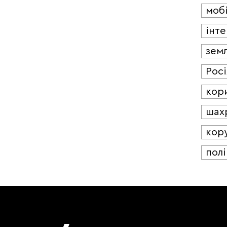
мобі
інт
зем
Росі
кор
шах
кор
полі