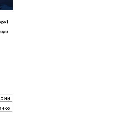
ру і
щодо
юрми
енко