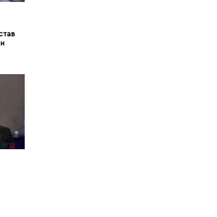
став
и