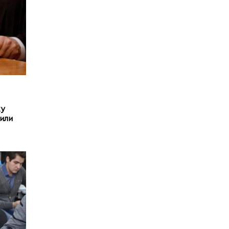
ку
дили