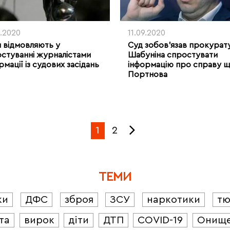
0.2020
11.09.2020
 відмовляють у
Суд зобов’язав прокурату
стуванні журналістами
Шабуніна спростувати
рмації із судових засідань
інформацію про справу 
Портнова
1
2
ТЕМИ
ки
ДФС
зброя
ЗСУ
наркотики
т
та
вирок
діти
ДТП
COVID-19
Онищ