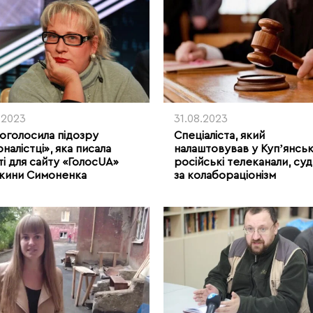
0.2023
31.08.2023
оголосила підозру
Спеціаліста, який
налістці», яка писала
налаштовував у Купʼянсь
ті для сайту «ГолосUA»
російські телеканали, су
жини Симоненка
за колабораціонізм