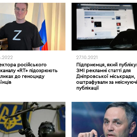
6.2022
27.10.2021
ктора російського
Підприємця, який публіку
каналу «RT» підозрюють
ЗМІ рекламні статті для
кликах до геноциду
Дніпровської міськради,
їнців
оштрафували за неіснуючі
публікації