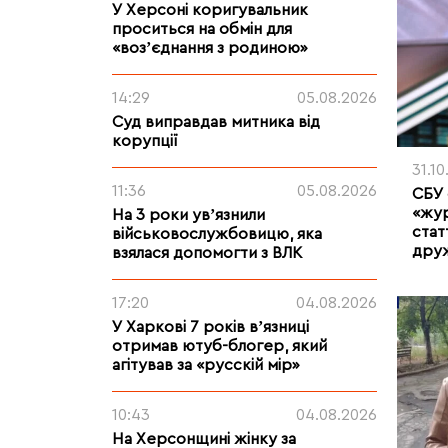
У Херсоні коригувальник
проситься на обмін для
«возʼєднання з родиною»
14:29
05.08.2026
Суд виправдав митника від
корупції
31.1
11:36
05.08.2026
СБУ 
«жур
На 3 роки увʼязнили
стат
військовослужбовицю, яка
дру
взялася допомогти з ВЛК
17:20
04.08.2026
У Харкові 7 років вʼязниці
отримав ютуб-блогер, який
агітував за «русскій мір»
10:43
04.08.2026
На Херсонщині жінку за