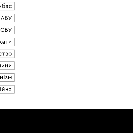
нбас
НАБУ
СБУ
кати
ство
чини
нізм
ійна