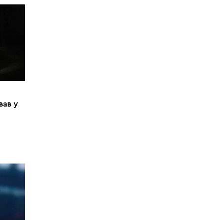
вав у