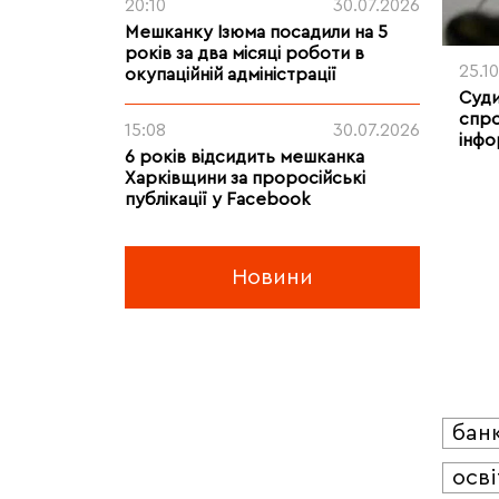
20:10
30.07.2026
Мешканку Ізюма посадили на 5
років за два місяці роботи в
25.1
окупаційній адміністрації
Суди
спро
15:08
30.07.2026
інфо
6 років відсидить мешканка
Харківщини за проросійські
публікації у Facebook
Новини
бан
осві