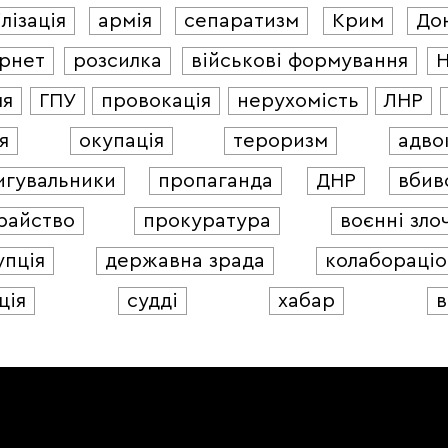
лізація
армія
сепаратизм
Крим
До
ернет
розсилка
військові формування
ля
ГПУ
провокація
нерухомість
ЛНР
я
окупація
тероризм
адво
игувальники
пропаганда
ДНР
вбив
райство
прокуратура
воєнні зло
упція
державна зрада
колабораціо
ція
судді
хабар
в