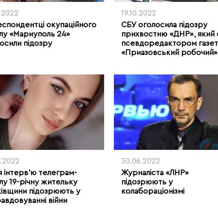
0.2022
19.10.2022
спондентці окупаційного
СБУ оголосила підозру
лу «Мариуполь 24»
прихвостню «ДНР», який 
осили підозру
псевдоредактором газет
«Приазовський робочий»
7.2022
30.06.2022
я інтерв’ю телеграм-
Журналіста «ЛНР»
лу 19-річну жительку
підозрюють у
івщини підозрюють у
колабораціонізмі
авдовуванні війни