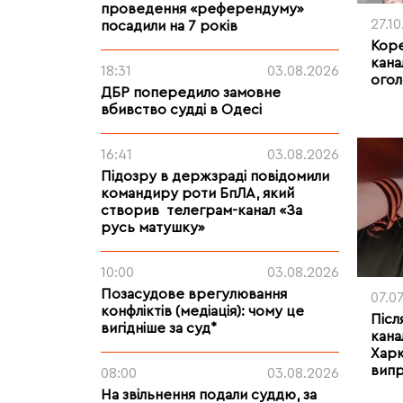
проведення «референдуму»
27.1
посадили на 7 років
Коре
кана
18:31
03.08.2026
огол
ДБР попередило замовне
вбивство судді в Одесі
16:41
03.08.2026
Підозру в держзраді повідомили
командиру роти БпЛА, який
створив телеграм-канал «За
русь матушку»
10:00
03.08.2026
Позасудове врегулювання
07.0
конфліктів (медіація): чому це
Післ
вигідніше за суд*
кана
Харк
випр
08:00
03.08.2026
На звільнення подали суддю, за