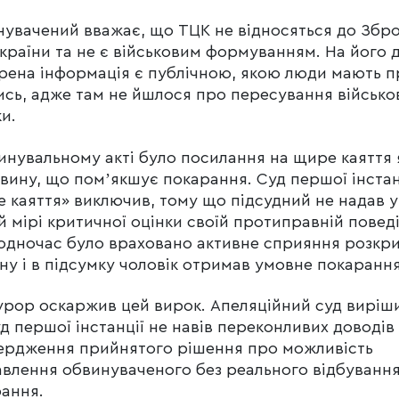
увачений вважає, що ТЦК не відносяться до Збр
країни та не є військовим формуванням. На його 
ена інформація є публічною, якою люди мають п
ись, адже там не йшлося про пересування військо
ки.
инувальному акті було посилання на щире каяття 
вину, що помʼякшує покарання. Суд першої інстан
 каяття» виключив, тому що підсудний не надав у
й мірі критичної оцінки своїй протиправній поведі
одночас було враховано активне сприяння розкр
ну і в підсумку чоловік отримав умовне покарання
рор оскаржив цей вирок. Апеляційний суд виріш
д першої інстанції не навів переконливих доводів
ердження прийнятого рішення про можливість
влення обвинуваченого без реального відбуванн
рання.