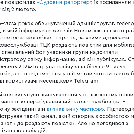
це повідомляє
«Судовий репортер»
із посиланням 
к
від 2 лютого.
3-2024 роках обвинувачений адміністрував телег
, в якій інформував жителів Новомосковського ра
опетровської області про те, за якими адресами
ковослужбовці ТЦК роздають повістки для мобіліза
 спеціальний бот учасники групи надсилали
істратору свіжу інформацію, які він публікував. 
ресень 2024-го група налічувала більше 9 тисяч
иків, але повідомлення у ній могли читати також б
нші користувачі месенджеру Telegram.
ікові висунули звинувачення у незаконному поши
мації про перебування військовослужбовців. У
ому засіданні він
визнав вину частково
. Підтверд
істрував такий канал, який створив з особистою 
знати де роздають повістки. Але не погодився з
фікацією своїх дій.