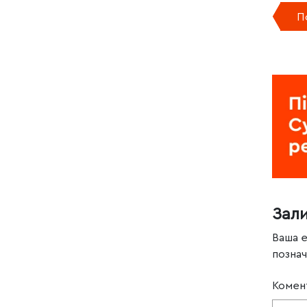
П
Зал
Ваша 
позна
Комен