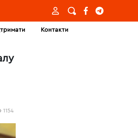
дтримати
Контакти
алу
1154