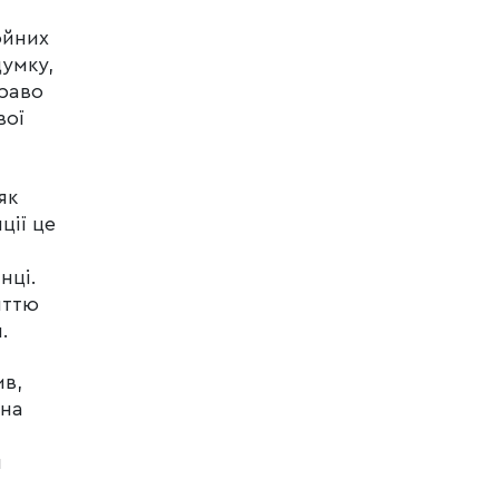
ойних
думку,
раво
вої
як
ції це
нці.
иттю
.
ив,
 на
я