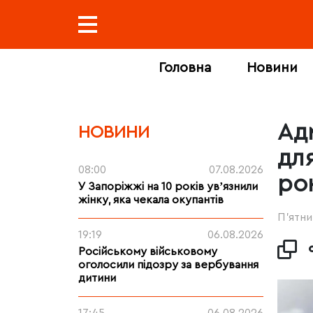
Головна
Новини
Ад
НОВИНИ
для
08:00
07.08.2026
ро
У Запоріжжі на 10 років увʼязнили
жінку, яка чекала окупантів
П’ятни
19:19
06.08.2026
Російському військовому
оголосили підозру за вербування
дитини