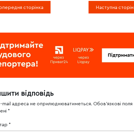
опередня сторінка
Наступна сторін
ишити відповідь
e-mail адреса не оприлюднюватиметься.
Обов’язкові поля
чені
*
тар
*