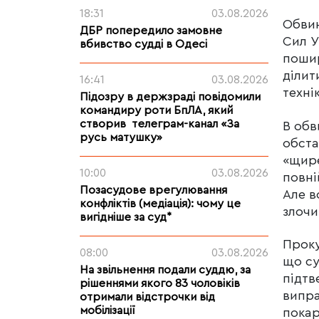
18:31
03.08.2026
Обвин
ДБР попередило замовне
Сил У
вбивство судді в Одесі
пошир
ділит
16:41
03.08.2026
техні
Підозру в держзраді повідомили
командиру роти БпЛА, який
створив телеграм-канал «За
В обв
русь матушку»
обста
«щире
10:00
03.08.2026
повні
Позасудове врегулювання
Але в
конфліктів (медіація): чому це
злочи
вигідніше за суд*
Проку
08:00
03.08.2026
що су
На звільнення подали суддю, за
підтв
рішеннями якого 83 чоловіків
випра
отримали відстрочки від
мобілізації
пока