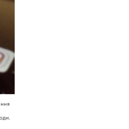
ання
оди.