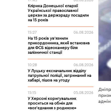
17:45
06.08.2026
Клірика Донецької єпархії
Української православної
церкви за держзраду посадили
на 15 років
15:27
06.08.2026
На 15 років увʼязнили
прикордонника, який встановив
для ФСБ відеокамеру біля
залізничної станції
10:28
06.08.2026
У Луцьку ексначальник відділу
патрульної поліції, затриманий на
хабарі, пішов на угоду
Дніпр
15:15
05.08.2026
призн
У Херсоні коригувальник
адмін
проситься на обмін для
«возʼєднання з родиною»