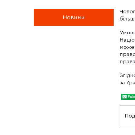
Чолов
Новини
більш
Умовн
Націо
може 
право
права
Згідн
за ґр
Под