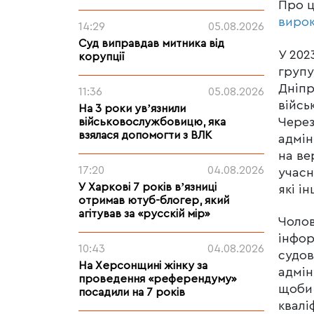
Про 
виро
14:29
05.08.2026
Суд виправдав митника від
У 202
корупції
групу
Дніпр
11:36
05.08.2026
війсь
На 3 роки увʼязнили
Через
військовослужбовицю, яка
взялася допомогти з ВЛК
адмін
на ве
17:20
04.08.2026
учасн
У Харкові 7 років вʼязниці
які і
отримав ютуб-блогер, який
агітував за «русскій мір»
Чолов
інфор
10:43
04.08.2026
судов
На Херсонщині жінку за
адмін
проведення «референдуму»
щоби 
посадили на 7 років
квалі