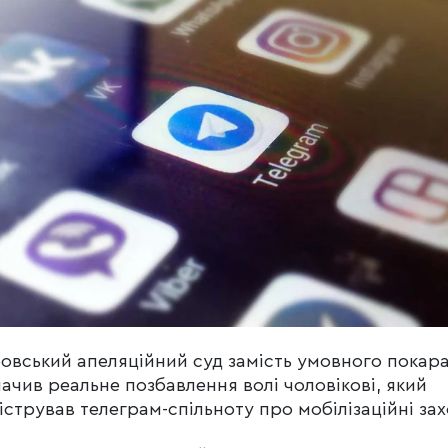
овський апеляційний суд замість умовного покар
ачив реальне позбавлення волі чоловікові, який
істрував телеграм-спільноту про мобілізаційні зах