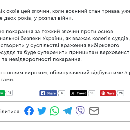
ік скоїв цей злочин, коли воєнний стан тривав уж
е двох років, у розпал війни.
е покарання за тяжкий злочин проти основ
нальної безпеки України, як вважає колегія суддів,
створити у суспільстві враження вибіркового
суддя та буде суперечити принципам верховенст
 та невідворотності покарання.
о з новим вироком, обвинувачений відбуватиме 5 
атами.
16
0
20
20
ілитися: