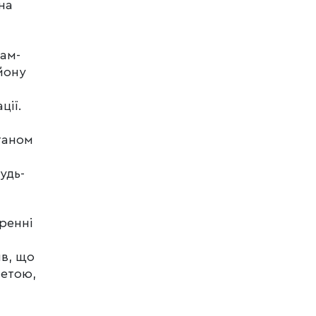
на
рам-
йону
ції.
Станом
удь-
ренні
ив, що
метою,