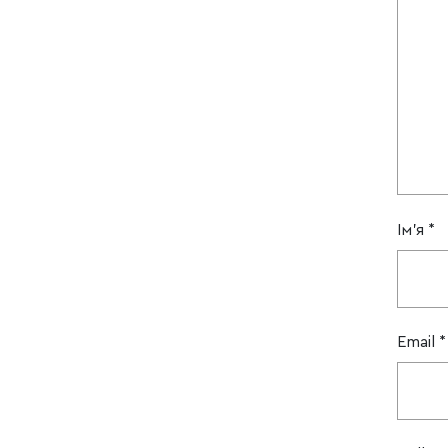
Ім'я
*
Email
*