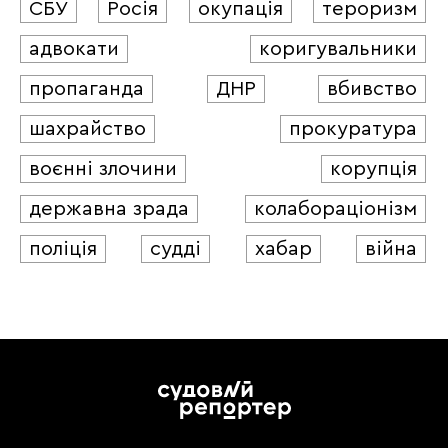
СБУ
Росія
окупація
тероризм
адвокати
коригувальники
пропаганда
ДНР
вбивство
шахрайство
прокуратура
воєнні злочини
корупція
державна зрада
колабораціонізм
поліція
судді
хабар
війна