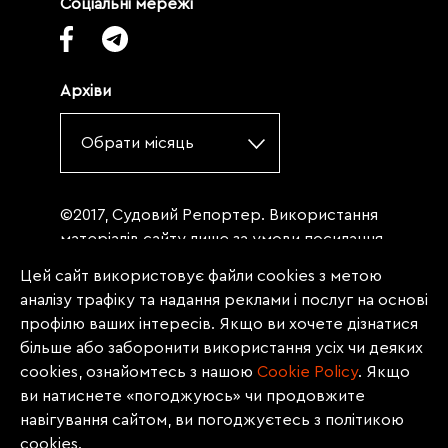
Соціальні мережі
Архіви
Обрати місяць
©2017, Судовий Репортер. Використання
матеріалів сайту лише за умови посилання
(для інтернет-видань - гіперпосилання) на
Цей сайт використовує файли cookies з метою
«Судовий репортер» не нижче третього
аналізу трафіку та надання реклами і послуг на основі
абзацу. Матеріали, щодо яких міститься
профілю ваших інтересів. Якщо ви хочете дізнатися
заборона на повну републікацію
більше або заборонити використання усіх чи деяких
(передрук, копіювання, відтворення або
cookies, ознайомтесь з нашою
Сookie Policy
. Якщо
інше використання), заборонено
ви натиснете «погоджуюсь» чи продовжите
передруковувати без згоди редакції.
навігування сайтом, ви погоджуєтесь з політикою
Матеріали з позначкою PROMOTED, ЗА
cookies.