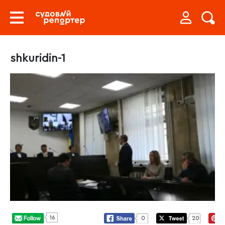
shkuridin-1
16
0
20