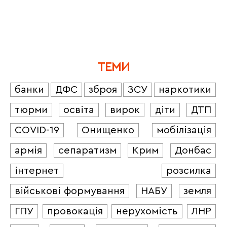
ТЕМИ
банки
ДФС
зброя
ЗСУ
наркотики
тюрми
освіта
вирок
діти
ДТП
COVID-19
Онищенко
мобілізація
армія
сепаратизм
Крим
Донбас
інтернет
розсилка
військові формування
НАБУ
земля
ГПУ
провокація
нерухомість
ЛНР