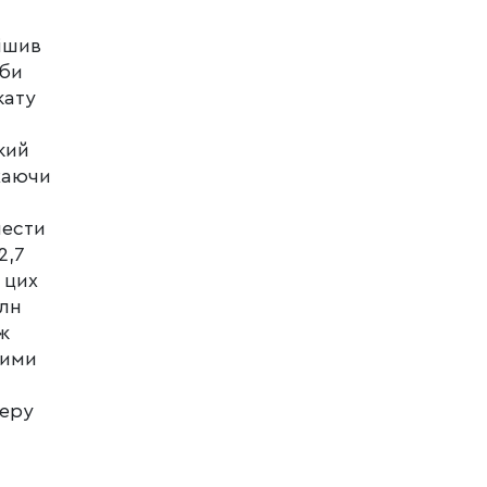
рішив
жби
кату
кий
хаючи
нести
2,7
 цих
млн
ж
ними
теру