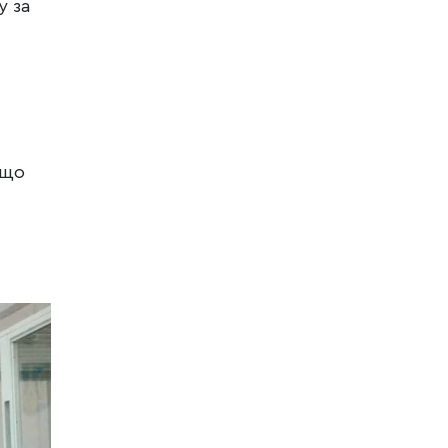
у за
 що