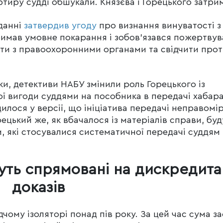
ртиру судді обшукали. Князєва і Горецького затри
іданні
затвердив угоду
про визнання винуватості з
имав умовне покарання і зобов’язався пожертвув
ати з правоохоронними органами та свідчити про
и, детективи НАБУ змінили роль Горецького із
ї вигоди суддями на пособника в передачі хабар
илося у версії, що ініціатива передачі неправомі
ецький же, як вбачалося із матеріалів справи, бу
и, які стосувалися систематичної передачі суддям
дуть спрямовані на дискредита
доказів
дчому ізоляторі понад пів року. За цей час сума з