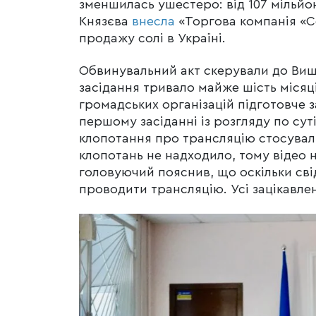
зменшилась ушестеро: від 107 мільйоні
Князєва
внесла
«Торгова компанія «Сол
продажу солі в Україні.
Обвинувальний акт скерували до Вищо
засідання тривало майже шість місяці
громадських організацій підготовче з
першому засіданні із розгляду по су
клопотання про трансляцію стосували
клопотань не надходило, тому відео 
головуючий пояснив, що оскільки сві
проводити трансляцію. Усі зацікавлен