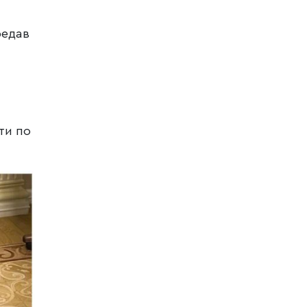
редав
ти по