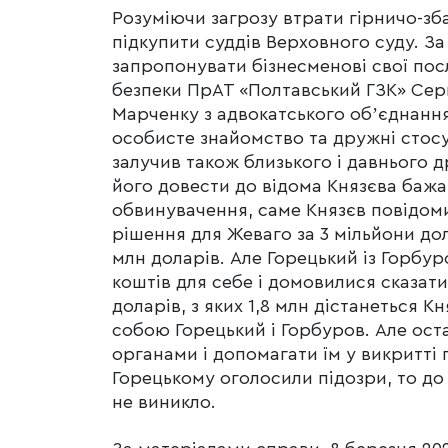
Розуміючи загрозу втрати гірничо-зб
підкупити суддів Верховного суду. З
запропонувати бізнесменові свої пос
безпеки ПрАТ «Полтавський ГЗК» Сер
Марченку з адвокатського обʼєднанн
особисте знайомство та дружні стос
залучив також близького і давнього 
його довести до відома Князєва бажа
обвинувачення, саме Князєв повідомив
рішення для Жеваго за 3 мільйони дол
млн доларів. Але Горецький із Горбу
коштів для себе і домовилися сказат
доларів, з яких 1,8 млн дістанеться К
собою Горецький і Горбуров. Але ост
органами і допомагати їм у викритті 
Горецькому оголосили підозри, то до
не виникло.