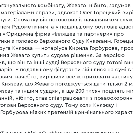
агачувального комбінату, Жеваго, нібито, задумав
а матеріалами справи, адвокат Олег Горецький ви
луги. Спочатку він поговорив із начальником слу
гієм Рудометкіним, а у подальшому розповів адво
я «Юридична фірма «Ілляшев та партнери» про
унки з головою Верховного Суду Князєвим. Горець
друга Князєва
—
нотаріуса Кирила Горбурова, про
ння Жеваго купити судове рішення. За версією
, що він та інші судді Верховного суду готові ви
арів. У подальшому фігуранти зійшлися на сумі в 
ровим, начебто, вирішили все ж приховати частину
и Князєву, що Жеваго погоджується дати тільки 2 
нязєву та іншим суддям, а ще 200 тисяч поділять мі
анній, нібито, став співпрацювати з правоохорон
голови Верховного суду. Тому коли Князєву і
 Горбурова ніяких претензій кримінального харак