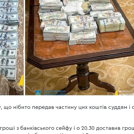
, що нібито передав частину цих коштів суддям і 
гроші з банківського сейфу і о 20.30 доставив гро