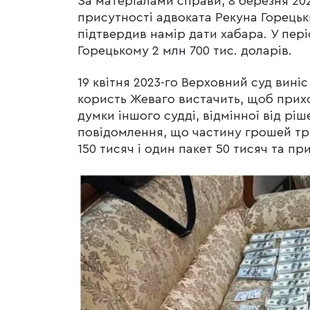
За матеріалами справи, 8 березня 202
присутності адвоката Рекуна Горецьк
підтвердив намір дати хабара. У пері
Горецькому 2 млн 700 тис. доларів.
19 квітня 2023-го Верховний суд виніс
користь Жеваго вистачить, щоб прихо
думки іншого судді, відмінної від ріш
повідомлення, що частину грошей треб
150 тисяч і один пакет 50 тисяч та пр