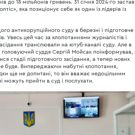
в до 18 мільйонів гривень. 31 січня 2024-го застав
тіс», яка позиціонує себе як один із лідерів із
го антикорупційного суду в березні і підготовче
в. Увесь цей час за клопотаннями журналістів і
асідання транслювали на ютуб-каналі суду. Але в
ті головуючий суддя Сергій Мойсак поінформував,
ся стадії підготовчого засідання, а тепер нових
не буде. Випереджаючи мабутні клопотання,
дки ще не допитані, то він вважає недоцільним
і можуть прийти в суд і послухати.