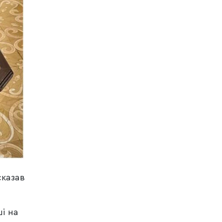
сказав
ші на