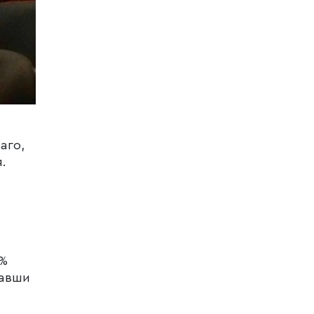
аго,
.
0%
тавши