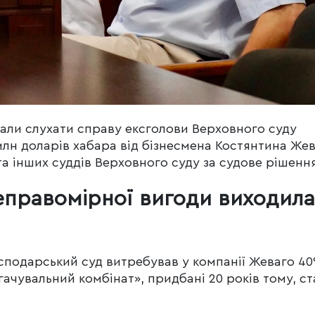
али слухати справу ексголови Верховного суду
млн доларів хабара від бізнесмена Костянтина Жев
 та інших суддів Верховного суду за судове рішення
неправомірної вигоди виходила
осподарський суд витребував у компанії Жеваго 4
гачувальний комбінат», придбані 20 років тому, с