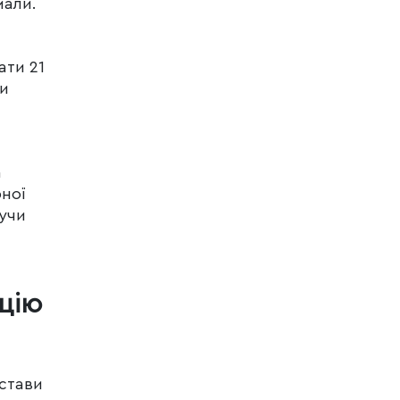
мали.
ати 21
ти
а
рної
дучи
цію
астави