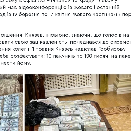
3 року в офісі АО «Фінанси та кредит лекс» у
ий мав відеоконференцію із Жеваго і останній
од із 19 березня по 7 квітня Жеваго частинами пе
 рішення. Князєв, імовірно, знаючи, що голосів на
вати свою зацікавленість, приєднався до окремої
ення колегії. 1 травня Князєв надіслав Горбурову
а розфасувати: 10 пакунків по 100 тисяч, на паке
инести йому.