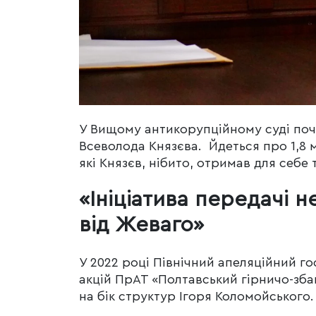
У Вищому антикорупційному суді поч
Всеволода Князєва. Йдеться про 1,8 
які Князєв, нібито, отримав для себе
«Ініціатива передачі 
від Жеваго»
У 2022 році Північний апеляційний г
акцій ПрАТ «Полтавський гірничо-зба
на бік структур Ігоря Коломойського.