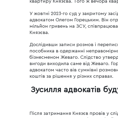
квартиру Князєва. Того ж вечора ква
У жовтні 2023-го суд у закритому зас
адвокатом Олегом Горецьким. Він отр
мільйон гривень на ЗСУ, співпрацюв
Князєва.
Дослідивши записи розмов і переписк
пособника в одержанні неправомірно
бізнесменом Жеваго. Слідство утверд
вигоди виходила саме від Жеваго. Гор
адвокатом часто вів сумнівні розмов
коштів за рішення у різних справах.
Зусилля адвокатів бу
Після затримання Князєв провів у слі