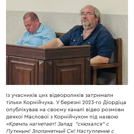
Із учасників цих відеороликів затримали
тільки Корнійчука. У березні 2023-го Діордіца
опублікував на своєму каналі відео розмови
деякої Маслової з Корнійчуком під назвою
«Кремль нагнетает! Запад “снюхался” с
Путиным! Злопамятный Си! Наступление с