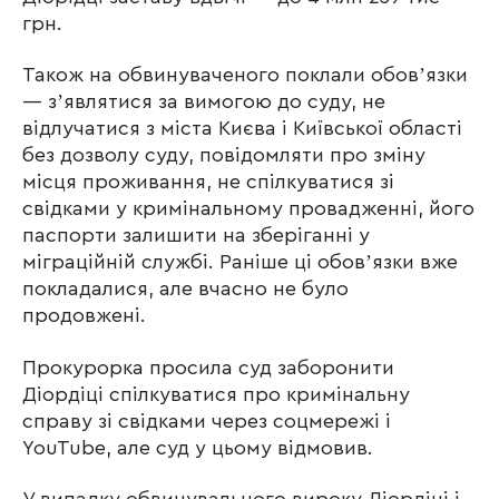
грн.
Також на обвинуваченого поклали обовʼязки
— зʼявлятися за вимогою до суду, не
відлучатися з міста Києва і Київської області
без дозволу суду, повідомляти про зміну
місця проживання, не спілкуватися зі
свідками у кримінальному провадженні, його
паспорти залишити на зберіганні у
міграційній службі. Раніше ці обовʼязки вже
покладалися, але вчасно не було
продовжені.
Прокурорка просила суд заборонити
Діордіці спілкуватися про кримінальну
справу зі свідками через соцмережі і
YouTube, але суд у цьому відмовив.
У випадку обвинувального вироку Діордіці і