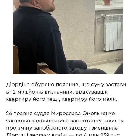
Діордіца обурено пояснив, що суму застави
в 12 мільйонів визначили, врахувавши
квартиру його тещі, квартиру його мали.
26 травня суддя Мирослава Омельченко
частково задовольнила клопотання захисту
про зміну запобіжного заходу і зменшила
Діорідці заставу вдвічі — до 4 млн 239 тис