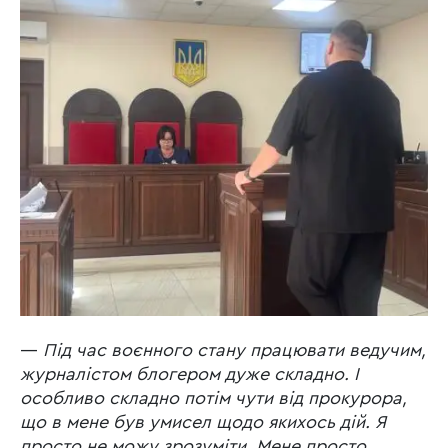
—
Під час воєнного стану працювати ведучим,
журналістом блогером дуже складно. І
особливо складно потім чути від прокурора,
що в мене був умисел щодо якихось дій. Я
просто не можу зрозуміти. Мене просто