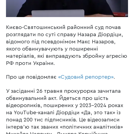
Києво-Святошинський районний суд почав
розглядати по суті справу Назара Діордіци,
відомого під псевдонімом Макс Назаров,
якого обвинувачують у поширенні
матеріалів, які виправдують збройну агресію
РФ проти України.
Про це повідомляє
«Судовий репортер»
.
У засіданні 26 травня прокурорка зачитала
обвинувальний акт. Йдеться про шість
відеороликів, поширених у 2023-2024 роках
на YouTube-каналі Діордіци «Да, это так» із
понад 200 тис підписників. Це відеозаписи
інтервʼю так званих «політичних аналітиків»
Михайла Чаплиги, Дмитра Корнійчука,