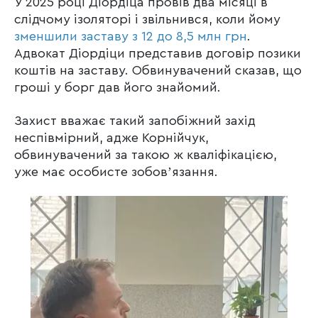
У 2025 році Діордіца провів два місяці в
слідчому ізоляторі і звільнився, коли йому
зменшили заставу з 12 до 8,5 млн грн
.
Адвокат Діордіци представив договір позики
коштів на заставу. Обвинувачений сказав, що
гроші у борг дав його знайомий.
Захист вважає такий запобіжний захід
неспівмірний, адже Корнійчук,
обвинувачений за такою ж кваліфікацією,
уже має особисте зобовʼязання.