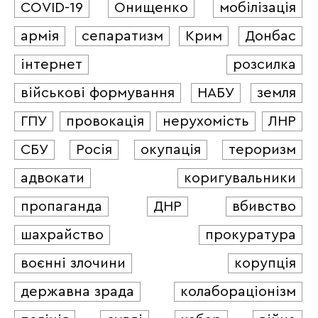
COVID-19
Онищенко
мобілізація
армія
сепаратизм
Крим
Донбас
інтернет
розсилка
військові формування
НАБУ
земля
ГПУ
провокація
нерухомість
ЛНР
СБУ
Росія
окупація
тероризм
адвокати
коригувальники
пропаганда
ДНР
вбивство
шахрайство
прокуратура
воєнні злочини
корупція
державна зрада
колабораціонізм