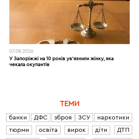
07.08.2026
У Запоріжжі на 10 років увʼязнили жінку, яка
чекала окупантів
ТЕМИ
банки
ДФС
зброя
ЗСУ
наркотики
тюрми
освіта
вирок
діти
ДТП