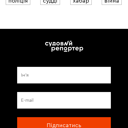
поліція
судді
хабар
війна