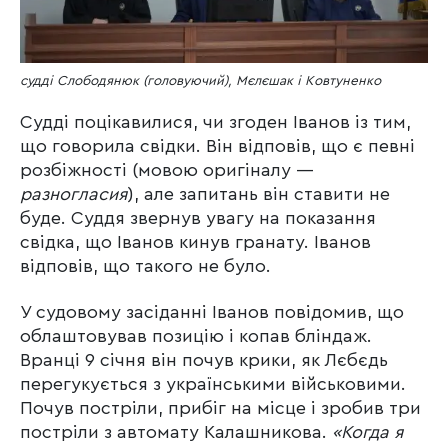
судді Слободянюк (головуючий), Мєлєшак і Ковтуненко
Судді поцікавилися, чи згоден Іванов із тим,
що говорила свідки. Він відповів, що є певні
розбіжності (мовою оригіналу —
разногласия
), але запитань він ставити не
буде. Суддя звернув увагу на показання
свідка, що Іванов кинув гранату. Іванов
відповів, що такого не було.
У судовому засіданні Іванов повідомив, що
облаштовував позицію і копав бліндаж.
Вранці 9 січня він почув крики, як Лєбєдь
перегукується з українськими військовими.
Почув постріли, прибіг на місце і зробив три
постріли з автомату Калашникова.
«Когда я