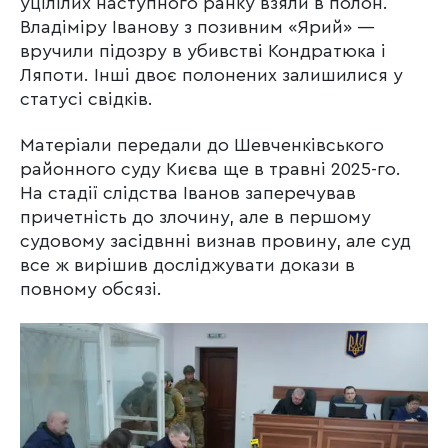
уцілілих наступного ранку взяли в полон.
Владіміру Іванову з позивним «Ярий» —
вручили підозру в убивстві Кондратюка і
Ляпоти. Інші двоє полонених залишилися у
статусі свідків.
Матеріали передали до Шевченківського
районного суду Києва ще в травні 2025-го.
На стадії слідства Іванов заперечував
причетність до злочину, але в першому
судовому засідвнні визнав провину, але суд
все ж вирішив досліджувати докази в
повному обсязі.