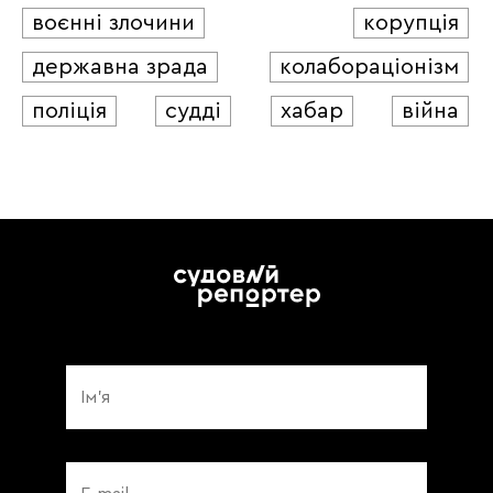
воєнні злочини
корупція
державна зрада
колабораціонізм
поліція
судді
хабар
війна