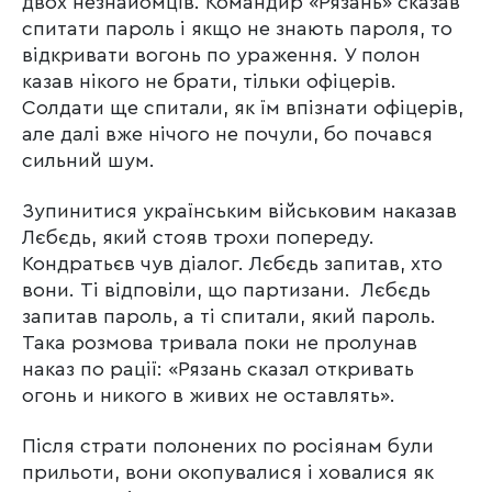
двох незнайомців. Командир «Рязань» сказав
спитати пароль і якщо не знають пароля, то
відкривати вогонь по ураження. У полон
казав нікого не брати, тільки офіцерів.
Солдати ще спитали, як їм впізнати офіцерів,
але далі вже нічого не почули, бо почався
сильний шум.
Зупинитися українським військовим наказав
Лєбєдь, який стояв трохи попереду.
Кондратьєв чув діалог. Лєбєдь запитав, хто
вони. Ті відповіли, що партизани. Лєбєдь
запитав пароль, а ті спитали, який пароль.
Така розмова тривала поки не пролунав
наказ по рації: «Рязань сказал откривать
огонь и никого в живих не оставлять».
Після страти полонених по росіянам були
прильоти, вони окопувалися і ховалися як