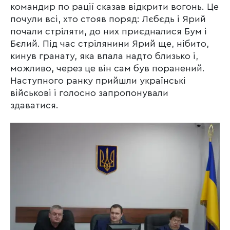
командир по рації сказав відкрити вогонь. Це
почули всі, хто стояв поряд: Лєбєдь і Ярий
почали стріляти, до них приєдналися Бум і
Бєлий. Під час стрілянини Ярий ще, нібито,
кинув гранату, яка впала надто близько і,
можливо, через це він сам був поранений.
Наступного ранку прийшли українські
військові і голосно запропонували
здаватися.