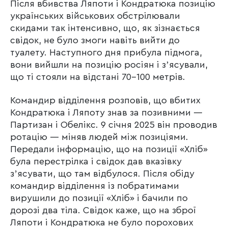
Після вбивства Ляпоти і Кондратюка позицію
українських військових обстрілювали
скидами так інтенсивно, що, як зізнається
свідок, не було змоги навіть вийти до
туалету. Наступного дня прибула підмога,
вони вийшли на позицію росіян і зʼясували,
що ті стояли на відстані 70-100 метрів.
Командир відділення розповів, що вбитих
Кондратюка і Ляпоту знав за позивними —
Партизан і Обелікс. 9 січня 2025 він проводив
ротацію — міняв людей між позиціями.
Передали інформацію, що на позиції «Хліб»
була перестрілка і свідок дав вказівку
зʼясувати, що там відбулося. Після обіду
командир відділення із побратимами
вирушили до позиції «Хліб» і бачили по
дорозі два тіла. Свідок каже, що на зброї
Ляпоти і Кондратюка не було порохових