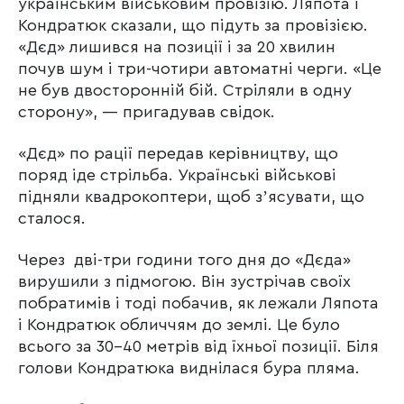
українським військовим провізію. Ляпота і
Кондратюк сказали, що підуть за провізією.
«Дєд» лишився на позиції і за 20 хвилин
почув шум і три-чотири автоматні черги. «Це
не був двосторонній бій. Стріляли в одну
сторону», — пригадував свідок.
«Дєд» по рації передав керівництву, що
поряд іде стрільба. Українські військові
підняли квадрокоптери, щоб зʼясувати, що
сталося.
Через дві-три години того дня до «Дєда»
вирушили з підмогою. Він зустрічав своїх
побратимів і тоді побачив, як лежали Ляпота
і Кондратюк обличчям до землі. Це було
всього за 30-40 метрів від їхньої позиції. Біля
голови Кондратюка виднілася бура пляма.