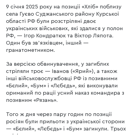
9 січня 2025 року на позиції «Хліб» поблизу
села Гуєво Суджанського району Курської
області РФ були розстріляні двоє
українських військових, які здалися у полон
РФ, — Ігор Кондратюк та Віктор Ляпота.
Один був звʼязківцем, інший —
гранатометником.
За версією обвинувачення, у загиблих
стріляли троє — Іванов («Ярий»), а також
інші військовослужбовці РФ із позивними
«Бєлий», «Бум» і «Лєбєдь», які виконували
ориманий по рації усний наказ командира з
позивним «Рязань».
Того ж дня через пару годин по позиції
росіян були прильоти з української сторони
— «Бєлий», «Лєбєдь» і «Бум» загинули. Трьох