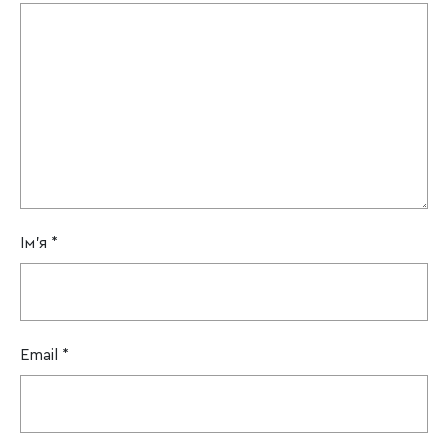
Ім'я
*
Email
*