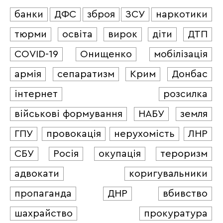
банки
ДФС
зброя
ЗСУ
наркотики
тюрми
освіта
вирок
діти
ДТП
COVID-19
Онищенко
мобілізація
армія
сепаратизм
Крим
Донбас
інтернет
розсилка
військові формування
НАБУ
земля
ГПУ
провокація
нерухомість
ЛНР
СБУ
Росія
окупація
тероризм
адвокати
коригувальники
пропаганда
ДНР
вбивство
шахрайство
прокуратура