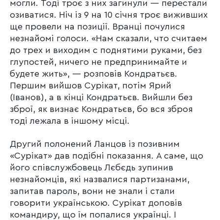
могли. Тоді троє з них загинули — перестали
озиватися. Ніч із 9 на 10 січня троє виживших
ще провели на позиції. Вранці почулися
незнайомі голоси. «Нам сказали, что считаем
до трех и виходим с поднятими руками, без
глупостей, ничего не предпринимайте и
будете жить», — розповів Кондратьєв.
Першим вийшов Сурікат, потім Ярий
(Іванов), а в кінці Кондратьєв. Вийшли без
зброї, як визнає Кондратьєв, бо вся зброя
тоді лежала в іншому місці.
Другий полонений Ланцов із позивним
«Сурікат» дав подібні показання. А саме, що
його співслужбовець Лєбєдь зупинив
незнайомців, які назвалися партизанами,
запитав пароль, вони не знали і стали
говорити українською. Сурікат доповів
командиру, що їм попалися українці. І