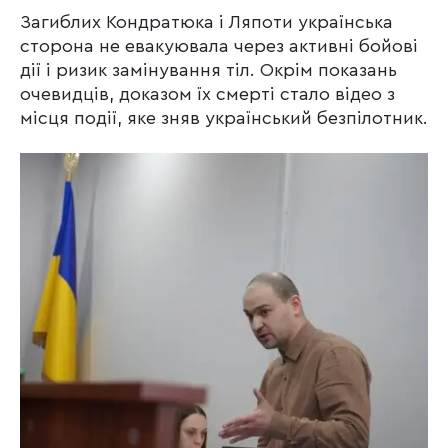
Загиблих Кондратюка і Ляпоти українська
сторона не евакуювала через активні бойові
дії і ризик замінування тіл. Окрім показань
очевидців, доказом їх смерті стало відео з
місця події, яке зняв український безпілотник.