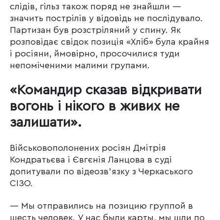
слідів, гільз також поряд не знайшли —
значить пострілів у відовідь не послідувало.
Партизан був розстріляний у спину. Як
розповідає свідок позиція «Хліб» була крайня
і росіяни, ймовірно, просочилися туди
непоміченими малими групами.
«Командир сказав відкривати
вогонь і нікого в живих не
залишати».
Військовополонених росіян Дмітрія
Кондратьєва і Євгєнія Ланцова в суді
допитували по відеозвʼязку з Черкаського
СІЗО.
— Мы отправились на позицию группой в
шесть человек. У нас были карты, мы шли по