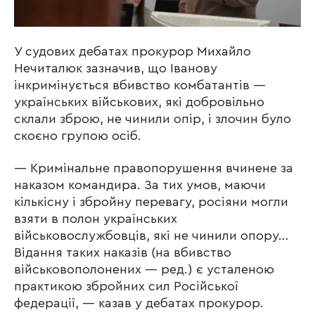
У судових дебатах прокурор Михайло
Нечиталюк зазначив, що Іванову
інкримінується вбивство комбатантів —
українських військових, які добровільно
склали зброю, не чинили опір, і злочин було
скоєно групою осіб.
— Кримінальне правопорушення вчинене за
наказом командира. За тих умов, маючи
кількісну і збройну перевагу, росіяни могли
взяти в полон українських
військовослужбовців, які не чинили опору…
Відання таких наказів (на вбивство
військовополонених — ред.) є усталеною
практикою збройних сил Російської
федерації, — казав у дебатах прокурор.