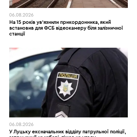
06.08.2026
На 15 років увʼязнили прикордонника, який
встановив для ФСБ відеокамеру біля залізничної
станції
06.08.2026
У Луцьку ексначальник відділу патрульної поліції,