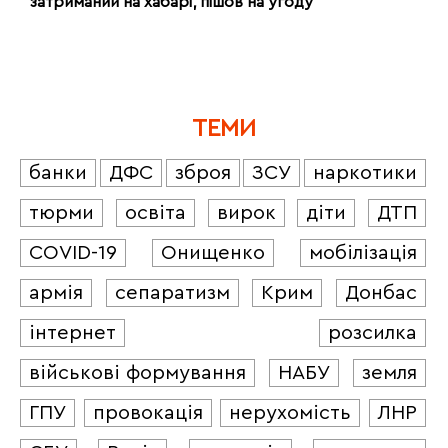
затриманий на хабарі, пішов на угоду
ТЕМИ
банки
ДФС
зброя
ЗСУ
наркотики
тюрми
освіта
вирок
діти
ДТП
COVID-19
Онищенко
мобілізація
армія
сепаратизм
Крим
Донбас
інтернет
розсилка
військові формування
НАБУ
земля
ГПУ
провокація
нерухомість
ЛНР