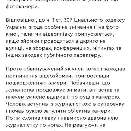
фотокамери.
Відповідно., до ч. 1 ст. 307 Цивільного кодексу
України, згода особи на знімання її на фото-,
кіно-‚ теле- чи відеоплівку припускається,
якщо зйомки проводяться відкрито на
вулиці, на зборах, конференціях, мітингах та
інших заходах публічного характеру.
Проте обвинувачений як член комісії зажадав
припинення відеозйомки, пригрозивши
пошкодженням камери. Побачивши, що
жуналістка продовжує знімати, він встав та
плечем умисно вдарив її по руці з камерою.
Чоловік вступив із журналісткою в суперечку
і почав рукою затуляти обʼєктив камери.
Потім схопив лавку і навмисно вдарив нею
журналістку по ногах. Не реагуючи на