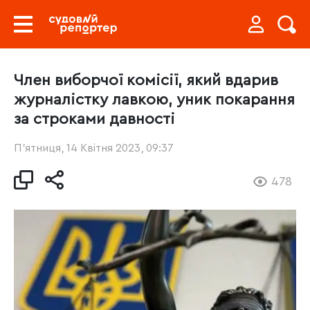
Член виборчої комісії, який вдарив
журналістку лавкою, уник покарання
за строками давності
П’ятниця, 14 Квітня 2023, 09:37
478