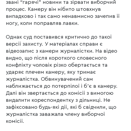
звані “гарячі” новини та зірвати виборчий
процес. Камеру він нібито штовхнув
випадково і так само ненавмисно зачепив її
ногу, коли поправляв лавки.
Однак суд поставився критично до такої
версії захисту. У матеріалах справи є
відеозапис з камери журналістки. На відео
видно, що після короткого словесного
конфлікту чоловік різко обертається та
ударяє плечем камеру, яку тримає
журналістка. Обвинувачений сам
наближається до потерпілої і бʼє в камеру.
Далі він звертається до комісії з вимогою
видалити кореспондентку з дільниці. Не
зафіксовано будь-які дії, які б свідчили, що
журналістка заважала члену виборчої
комісії.