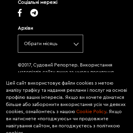
Соціальні мережі
Архіви
Обрати місяць
©2017, Судовий Репортер. Використання
матеріалів сайту лише за умови посилання
(для інтернет-видань - гіперпосилання) на
Цей сайт використовує файли cookies з метою
«Судовий репортер» не нижче третього
аналізу трафіку та надання реклами і послуг на основі
абзацу. Матеріали, щодо яких міститься
профілю ваших інтересів. Якщо ви хочете дізнатися
заборона на повну републікацію
більше або заборонити використання усіх чи деяких
(передрук, копіювання, відтворення або
cookies, ознайомтесь з нашою
Сookie Policy
. Якщо
інше використання), заборонено
ви натиснете «погоджуюсь» чи продовжите
передруковувати без згоди редакції.
навігування сайтом, ви погоджуєтесь з політикою
Матеріали з позначкою PROMOTED, ЗА