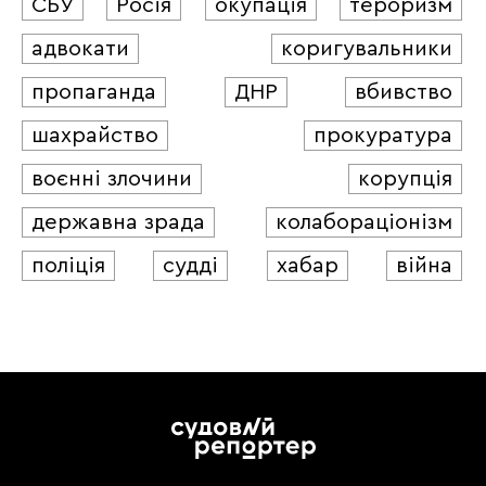
СБУ
Росія
окупація
тероризм
адвокати
коригувальники
пропаганда
ДНР
вбивство
шахрайство
прокуратура
воєнні злочини
корупція
державна зрада
колабораціонізм
поліція
судді
хабар
війна