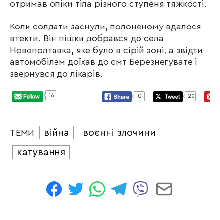
отримав опіки тіла різного ступеня тяжкості.
Коли солдати заснули, полоненому вдалося
втекти. Він пішки добрався до села
Новополтавка, яке було в сірій зоні, а звідти
автомобілем доїхав до смт Березнегувате і
звернувся до лікарів.
16
0
20
війна
воєнні злочини
ТЕМИ
катування