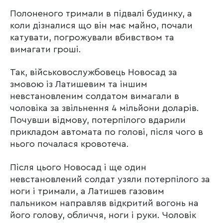
Полоненого тримали в підвалі будинку, а
коли дізналися що він має майно, почали
катувати, погрожували вбивством та
вимагати гроші.
Так, військовослужбовець Новосад за
змовою із Латишевим та іншим
невстановленим солдатом вимагали в
чоловіка за звільнення 4 мільйони доларів.
Почувши відмову, потерпілого вдарили
прикладом автомата по голові, після чого в
нього почалася кровотеча.
Після цього Новосад і ще один
невстановлений солдат узяли потерпілого за
ноги і тримали, а Латишев газовим
пальником направляв відкритий вогонь на
його голову, обличчя, ноги і руки. Чоловік