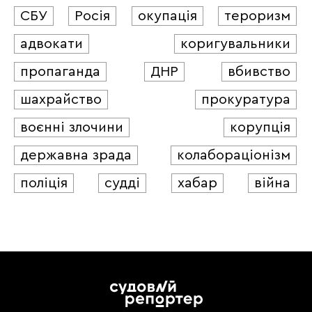
СБУ
Росія
окупація
тероризм
адвокати
коригувальники
пропаганда
ДНР
вбивство
шахрайство
прокуратура
воєнні злочини
корупція
державна зрада
колабораціонізм
поліція
судді
хабар
війна