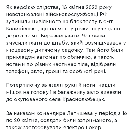
Як версією слідства, 16 квітня 2022 року
невстановлені військовослужбовці РФ
зупинили цивільного на блокпосту в смт
Калинівське, що на мосту річки Інгулець по
дорозі з смт. Березнегувате. Чоловіка
змусили їхати до штабу, який розміщувався у
місцевому дитячому садочку. Там його били
прикладом автомат по обличчю, а також
ногами по різних частинах тіла, відібрали
телефон, авто, гроші та особисті речі.
Потерпілому зв’язали руки й ноги, наділи
мішок на голову і в багажнику авто вивезли
до окупованого села Краснолюбецьк.
За наказом командира Латишева у період з 16
по 20 квітня, солдати били затриманого, а
також застосовували електрошокер.