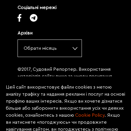
Соціальні мережі
Архіви
Обрати місяць
©2017, Судовий Репортер. Використання
матеріалів сайту лише за умови посилання
(для інтернет-видань - гіперпосилання) на
Цей сайт використовує файли cookies з метою
«Судовий репортер» не нижче третього
аналізу трафіку та надання реклами і послуг на основі
абзацу. Матеріали, щодо яких міститься
профілю ваших інтересів. Якщо ви хочете дізнатися
заборона на повну републікацію
більше або заборонити використання усіх чи деяких
(передрук, копіювання, відтворення або
cookies, ознайомтесь з нашою
Сookie Policy
. Якщо
інше використання), заборонено
ви натиснете «погоджуюсь» чи продовжите
передруковувати без згоди редакції.
навігування сайтом, ви погоджуєтесь з політикою