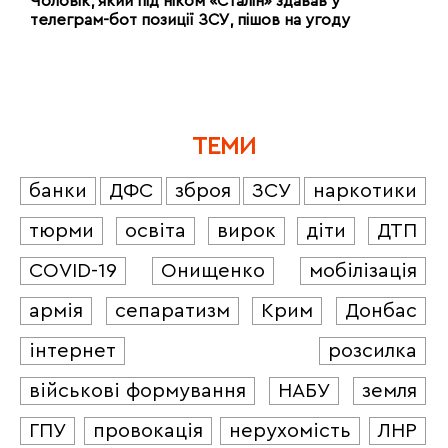
Чоловік, який під ніком «Сталін» здавав у
телеграм-бот позиції ЗСУ, пішов на угоду
ТЕМИ
банки
ДФС
зброя
ЗСУ
наркотики
тюрми
освіта
вирок
діти
ДТП
COVID-19
Онищенко
мобілізація
армія
сепаратизм
Крим
Донбас
інтернет
розсилка
військові формування
НАБУ
земля
ГПУ
провокація
нерухомість
ЛНР