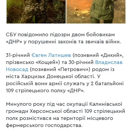
СБУ повідомило підозри двом бойовикам
«ДНР» у порушенні законів та звичаїв війни.
31-річний
Євген Латишев
(позивний «Дикий»,
прізвисько «Кощей») та 30-річний
Владислав
Новосад
(позивний «Петрович») родом із
міста Харцизьк Донецької області. У
російській вони армії служать у 2 батальйоні
109 стрілецького полку «ДНР».
Минулого року під час окупації Калинівської
громади Херсонської області 109 стрілецький
полк розмістився на території місцевого
фермерського господарства.