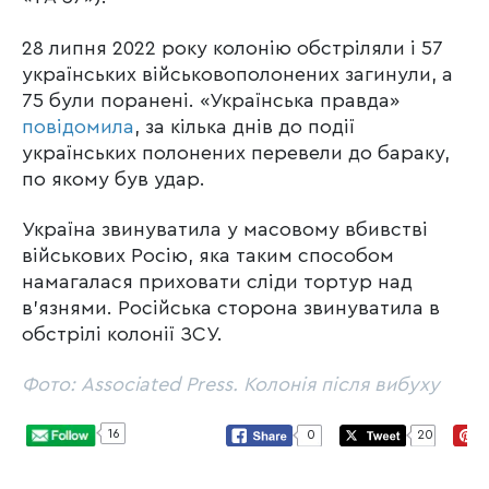
28 липня 2022 року колонію обстріляли і 57
українських військовополонених загинули, а
75 були поранені. «Українська правда»
повідомила
, за кілька днів до події
українських полонених перевели до бараку,
по якому був удар.
Україна звинуватила у масовому вбивстві
військових Росію, яка таким способом
намагалася приховати сліди тортур над
в’язнями. Російська сторона звинуватила в
обстрілі колонії ЗСУ.
Фото: Associated Press. Колонія після вибуху
16
0
20