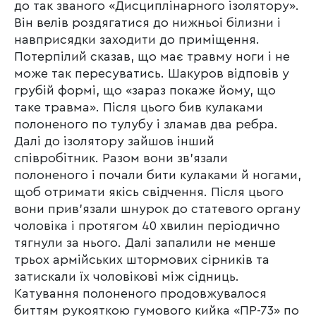
до так званого «Дисциплінарного ізолятору».
Він велів роздягатися до нижньої білизни і
навприсядки заходити до приміщення.
Потерпілий сказав, що має травму ноги і не
може так пересуватись. Шакуров відповів у
грубій формі, що «зараз покаже йому, що
таке травма». Після цього бив кулаками
полоненого по тулубу і зламав два ребра.
Далі до ізолятору зайшов інший
співробітник. Разом вони зв’язали
полоненого і почали бити кулаками й ногами,
щоб отримати якісь свідчення. Після цього
вони прив’язали шнурок до статевого органу
чоловіка і протягом 40 хвилин періодично
тягнули за нього. Далі запалили не менше
трьох армійських штормових сірників та
затискали їх чоловікові між сідниць.
Катування полоненого продовжувалося
биттям рукояткою гумового кийка «ПР-73» по