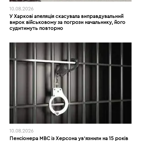
10.08.2026
У Харкові апеляція скасувала виправдувальний
вирок військовому за погрози начальнику, його
судитимуть повторно
10.08.2026
Пенсіонера МВС із Херсона увʼязнили на 15 років