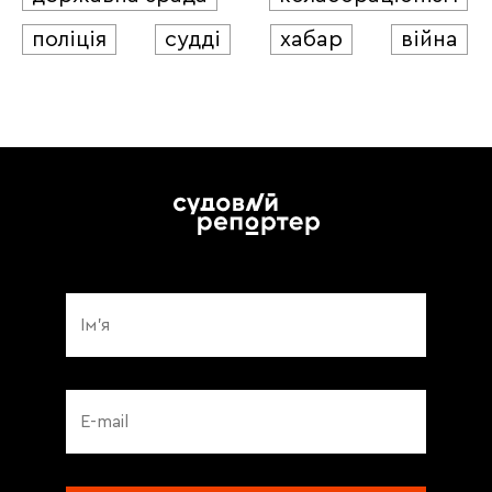
поліція
судді
хабар
війна