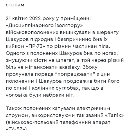
стопам.
21 квітня 2022 року у приміщенні
«Дисциплінарного ізолятору»
військовополонених вишикували в шеренгу.
Шакуров підходив і безпричинно бив їх
кийком «ПР-73» по різним частинам тіла.
Одного з полонених Шакуров бив по ногах,
змушуючи сісти на шпагат, а той через різкий
біль не міг виконати вказівку. Збоку
пролунала порада “попрацювати” з цим
полоненим і Шакуров продовжив бити його
по спині і колінних суглобах, так що в
чоловіка були набряки ніг.
Також полонених катували електричним
струмом, використовуючи так званий «Тапік»
(військово-польовий телефонний апарат
«ТА-57»).