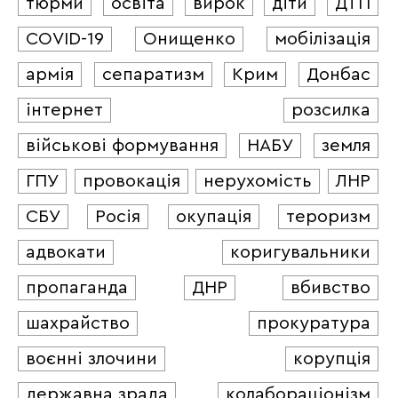
тюрми
освіта
вирок
діти
ДТП
COVID-19
Онищенко
мобілізація
армія
сепаратизм
Крим
Донбас
інтернет
розсилка
військові формування
НАБУ
земля
ГПУ
провокація
нерухомість
ЛНР
СБУ
Росія
окупація
тероризм
адвокати
коригувальники
пропаганда
ДНР
вбивство
шахрайство
прокуратура
воєнні злочини
корупція
державна зрада
колабораціонізм