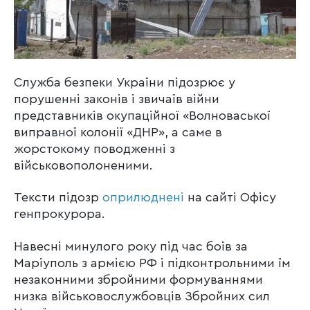
Служба безпеки України підозрює у
порушенні законів і звичаїв війни
представників окупаційної «Волноваської
виправної колонії «ДНР», а саме в
жорстокому поводженні з
військовополоненими.
Тексти підозр
оприлюднені
на сайті Офісу
генпрокурора.
Навесні минулого року під час боїв за
Маріуполь з армією РФ і підконтрольними їм
незаконними збройними формуваннями
низка військовослужбовців Збройних сил