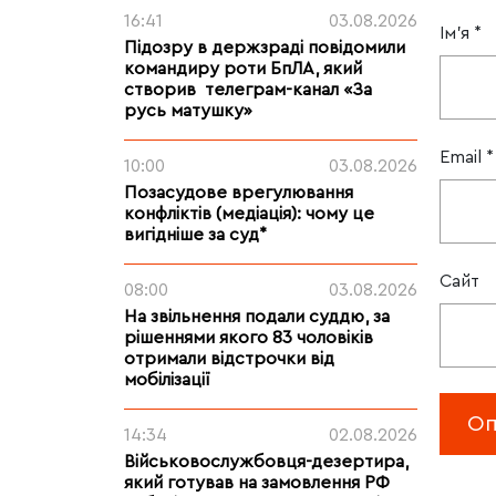
16:41
03.08.2026
Ім'я
*
Підозру в держзраді повідомили
командиру роти БпЛА, який
створив телеграм-канал «За
русь матушку»
Email
*
10:00
03.08.2026
Позасудове врегулювання
конфліктів (медіація): чому це
вигідніше за суд*
Сайт
08:00
03.08.2026
На звільнення подали суддю, за
рішеннями якого 83 чоловіків
отримали відстрочки від
мобілізації
14:34
02.08.2026
Військовослужбовця-дезертира,
який готував на замовлення РФ