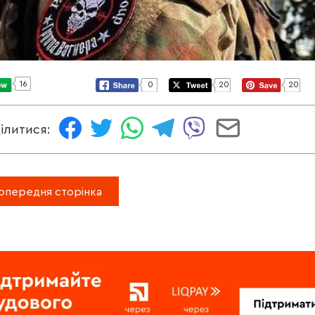
16
0
20
20
ілитися:
опередня сторінка