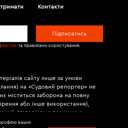
дтримати
Контакти
офертою
та правилами користування.
теріалів сайту лише за умови
илання) на «Судовий репортер» не
их міститься заборона на повну
орення або інше використання),
акції. Матеріали з позначкою
на правах реклами.
 профілю ваших