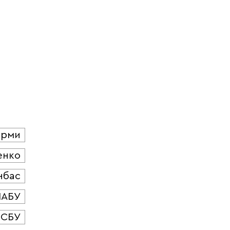
юрми
енко
нбас
НАБУ
СБУ