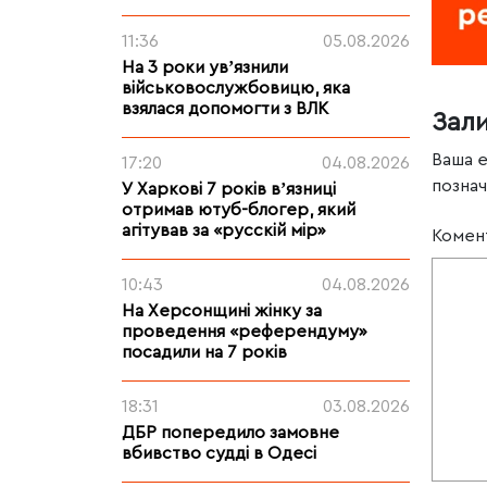
11:36
05.08.2026
На 3 роки увʼязнили
військовослужбовицю, яка
взялася допомогти з ВЛК
Зал
Ваша 
17:20
04.08.2026
позна
У Харкові 7 років вʼязниці
отримав ютуб-блогер, який
агітував за «русскій мір»
Комен
10:43
04.08.2026
На Херсонщині жінку за
проведення «референдуму»
посадили на 7 років
18:31
03.08.2026
ДБР попередило замовне
вбивство судді в Одесі