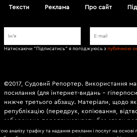
Тексти
Реклама
Про сайт
Пі
Натискаючи "Підписатись" я погоджуюсь з
публічною 
©2017, Судовий Репортер. Використання ма
посилання (для інтернет-видань - гіперпос
нижче третього абзацу. Матеріали, щодо як
републікацію (передрук, копіювання, відтв
заборонено передруковувати без згоди ред
PROMOTED, ЗА ПІДТРИМКИ, * публікуються 
ою аналізу трафіку та надання реклами і послуг на основі