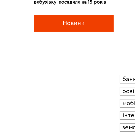
вибухівку, посадили на 15 років
Новини
бан
осві
мобі
інт
зем