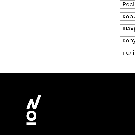
Росі
кор
шах
кор
полі