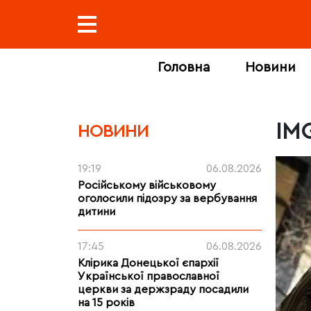
Головна
Новини
IM
НОВИНИ
19:19
06.08.2026
Російському військовому
оголосили підозру за вербування
дитини
17:45
06.08.2026
Клірика Донецької єпархії
Української православної
церкви за держзраду посадили
на 15 років