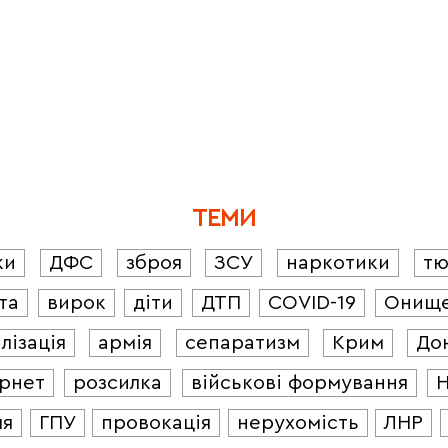
ТЕМИ
ки
ДФС
зброя
ЗСУ
наркотики
т
та
вирок
діти
ДТП
COVID-19
Онищ
лізація
армія
сепаратизм
Крим
До
ернет
розсилка
військові формування
ля
ГПУ
провокація
нерухомість
ЛНР