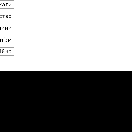
кати
ство
чини
нізм
ійна