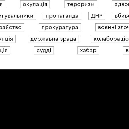
я
окупація
тероризм
адво
игувальники
пропаганда
ДНР
вбив
райство
прокуратура
воєнні зло
упція
державна зрада
колабораціо
ція
судді
хабар
в