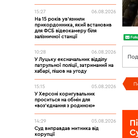
15:27
06.08.2026
На 15 років увʼязнили
прикордонника, який встановив
для ФСБ відеокамеру біля
залізничної станції
10:28
06.08.2026
Под
У Луцьку ексначальник відділу
патрульної поліції, затриманий на
хабарі, пішов на угоду
П
15:15
05.08.2026
У Херсоні коригувальник
проситься на обмін для
«возʼєднання з родиною»
14:29
05.08.2026
Суд виправдав митника від
корупції