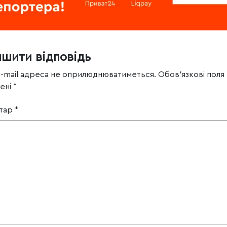
ишити відповідь
e-mail адреса не оприлюднюватиметься.
Обов’язкові поля
чені
*
тар
*