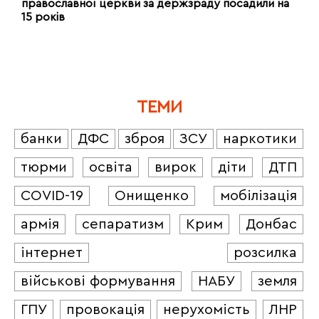
православної церкви за держзраду посадили на
15 років
ТЕМИ
банки
ДФС
зброя
ЗСУ
наркотики
тюрми
освіта
вирок
діти
ДТП
COVID-19
Онищенко
мобілізація
армія
сепаратизм
Крим
Донбас
інтернет
розсилка
військові формування
НАБУ
земля
ГПУ
провокація
нерухомість
ЛНР