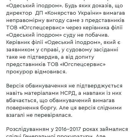
«Одеський іподром». Будь яких доказів, що
директор ДП «Конярство України» вимагав
неправомірну вигоду саме з представників
ТОВ «Югспецсервис» через керівника філії
«Одеський іподром» суду не побачив.
Керівник філії «Одеський іподром», який є
заявником у справі, у судовому засіданні
таке не підтвердив, а від допиту
представників ТОВ «Югспецсервис»
прокурор відмовився.
Версія обвинувачення не підтверджується
навіть матеріалами НСРД, а навпаки із них
вбачається, що обвинувачений вимагав
повернення боргу. Але ця версія слідчими
взагалі не перевірялася.
Розслідуванням у 2016-2017 роках займалися
слідчі Генеральної прокуратури. Але