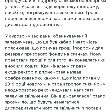
орендували в іподрому сільськогосподарські
угіддя. У разі незгоди керівнику іподрому,
начебто, погрожували звільненням. Гроші
передавалися двома частинами через водія
директора підприємства.
У судовому засіданні обвинувачений
заперечував, шо це був хабар і натомість
пояснював, що позичав гроші іподрому для
резерву призового фонду на скачках. Йому
повертали гроші після того, як коневласники
вносили кошти. Кримінальну справу
ексдиректор підприємства назвав
сфабрикованою, кажучи, що після появи у
2016 році нового міністра агрополітики йому
неодноразово рекомендували написати
заяву на звільнення. Він відмовлялвся і стало
зрозуміло, що будуть намагатися
дискредитувати його та звільнити з посади