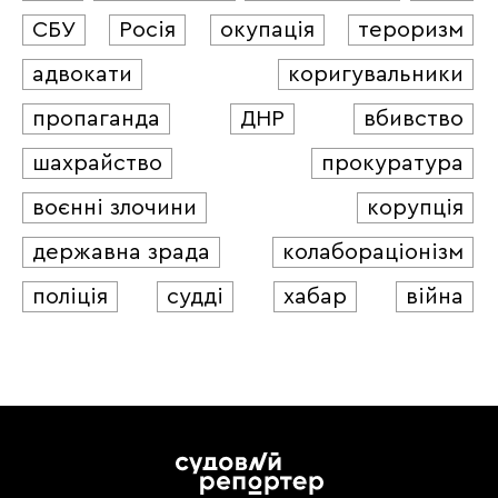
СБУ
Росія
окупація
тероризм
адвокати
коригувальники
пропаганда
ДНР
вбивство
шахрайство
прокуратура
воєнні злочини
корупція
державна зрада
колабораціонізм
поліція
судді
хабар
війна