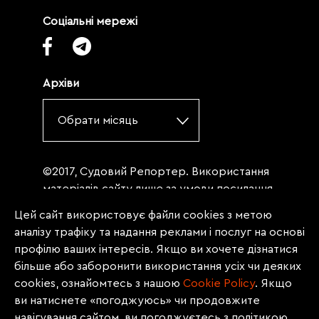
Соціальні мережі
Архіви
Обрати місяць
©2017, Судовий Репортер. Використання
матеріалів сайту лише за умови посилання
(для інтернет-видань - гіперпосилання) на
Цей сайт використовує файли cookies з метою
«Судовий репортер» не нижче третього
аналізу трафіку та надання реклами і послуг на основі
абзацу. Матеріали, щодо яких міститься
профілю ваших інтересів. Якщо ви хочете дізнатися
заборона на повну републікацію
більше або заборонити використання усіх чи деяких
(передрук, копіювання, відтворення або
cookies, ознайомтесь з нашою
Сookie Policy
. Якщо
інше використання), заборонено
ви натиснете «погоджуюсь» чи продовжите
передруковувати без згоди редакції.
навігування сайтом, ви погоджуєтесь з політикою