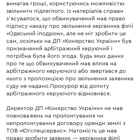
вимагав гроші, користуючись можливістю
звільнити підлеглого. Із матеріалів справи
зʼясувалося, що обвинувачений мав право
підпису наказу про звільнення керівника філії
«Одеський іподром», але не міг зробити це
сам, оскільки на ДП «Конярство України» був
призначений арбітражний керуючий і
потрібна була його згода. Будь яких даних
про те що обвинувачений мав вплив на
арбітражного керуючого або звертався до
нього з пропозицією про звільнення заявника
суду не надано.Прокурор від допиту
арбітражного керуючого відмовився.
Директор ДП «Конярство України» не мав
повноважень на пролонгування чи
непролонгування договору оренди землі з
ТОВ «Югспецсервис». Натомість це мав
право зробити заявник
—
керівника філії