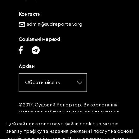
Контакти
admin@sudreporter.org
Соціальні мережі
Архіви
Обрати місяць
©2017, Судовий Репортер. Використання
матеріалів сайту лише за умови посилання
(для інтернет-видань - гіперпосилання) на
Цей сайт використовує файли cookies з метою
«Судовий репортер» не нижче третього
аналізу трафіку та надання реклами і послуг на основі
абзацу. Матеріали, щодо яких міститься
профілю ваших інтересів. Якщо ви хочете дізнатися