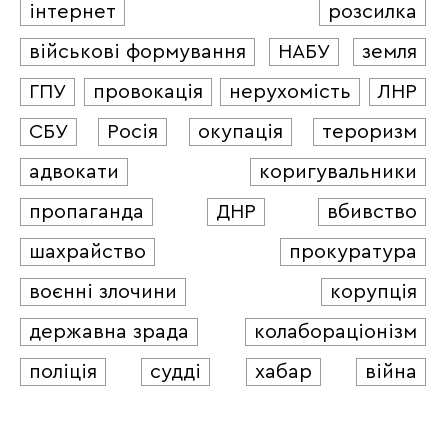
інтернет
розсилка
військові формування
НАБУ
земля
ГПУ
провокація
нерухомість
ЛНР
СБУ
Росія
окупація
тероризм
адвокати
коригувальники
пропаганда
ДНР
вбивство
шахрайство
прокуратура
воєнні злочини
корупція
державна зрада
колабораціонізм
поліція
судді
хабар
війна