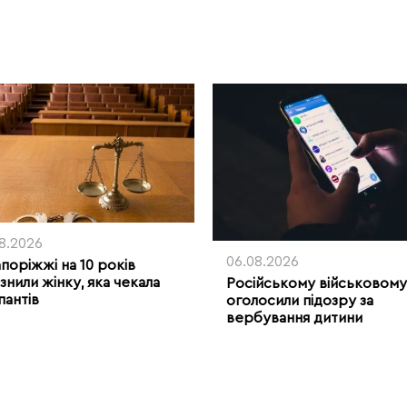
08.2026
06.08.2026
апоріжжі на 10 років
знили жінку, яка чекала
Російському військовому
пантів
оголосили підозру за
вербування дитини