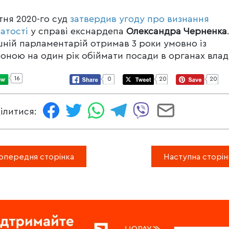
ітня 2020-го суд
затвердив угоду про визнання
атості
у справі екснардепа
Олександра Черненка
ній парламентарій отримав 3 роки умовно із
оною на один рік обіймати посади в органах влад
16
0
20
20
ілитися:
опередня сторінка
Наступна сторін