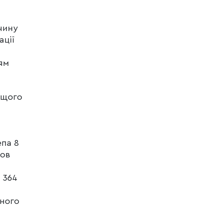
чину
ації
ням
ищого
па 8
шов
 364
ьного