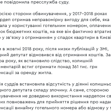
е повідомила пресслужба суду.
рсією сторони обвинувачення, у 2017-2018 роках
рдеп отримав неправомірну вигоду для себе, яка
ала у користуванні готельним номером, оплачени
ок бюджетних коштів, на яке він фактично втрати
 у зв’язку з отриманням у спадок квартири в Києві
и в жовтні 2018 року, після низки публікацій у ЗМІ,
ний депутат відмовився від отримання коштів. За
ра року, як встановило слідство, колишній
ментарій встиг отримати понад 361 тис. грн
нсації за оренду житла.
ія суддів встановила відсутність у діянні колишнь
ного депутата складу злочину. А саме, стороною
увачення не доведено використання нардепом св
их повноважень для прийняття рішення про нада
нсації винайму готельного номера або відмову у 