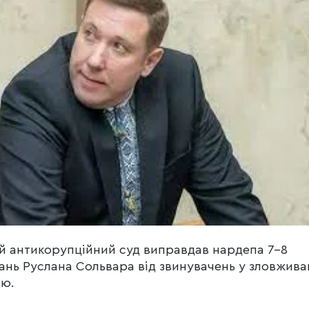
 антикорупційний суд виправдав нардепа 7-8
ань Руслана Сольвара від звинувачень у зловжива
ою.