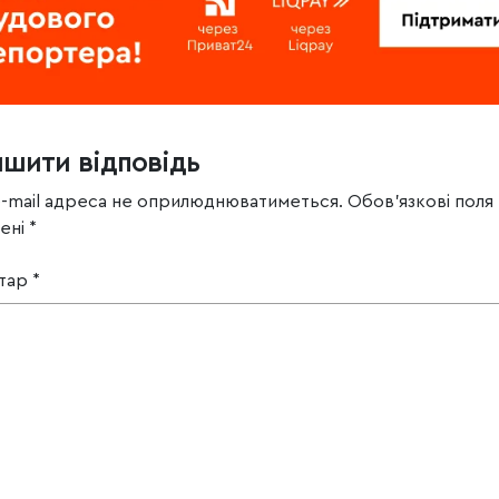
ишити відповідь
e-mail адреса не оприлюднюватиметься.
Обов’язкові поля
чені
*
тар
*