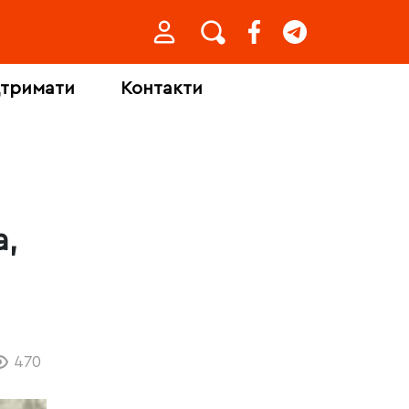
дтримати
Контакти
а,
470