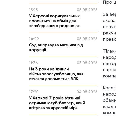
Про ц
15:15
05.08.2026
За ве
У Херсоні коригувальник
ексна
проситься на обмін для
«возʼєднання з родиною»
поляг
рахун
право
14:29
05.08.2026
Суд виправдав митника від
корупції
Тільк
народ
11:36
05.08.2026
півто
На 3 роки увʼязнили
парла
військовослужбовицю, яка
компе
взялася допомогти з ВЛК
Колег
17:20
04.08.2026
народ
У Харкові 7 років вʼязниці
обвин
отримав ютуб-блогер, який
владн
агітував за «русскій мір»
компе