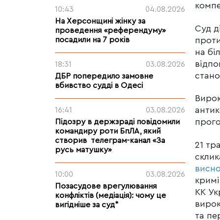
компе
10:43
04.08.2026
На Херсонщині жінку за
Суд д
проведення «референдуму»
проти
посадили на 7 років
на бі
відпо
18:31
03.08.2026
стано
ДБР попередило замовне
вбивство судді в Одесі
Вирок
антик
16:41
03.08.2026
прог
Підозру в держзраді повідомили
командиру роти БпЛА, який
створив телеграм-канал «За
21 тр
русь матушку»
скли
висно
10:00
03.08.2026
кримі
Позасудове врегулювання
КК Ук
конфліктів (медіація): чому це
виро
вигідніше за суд*
та пе