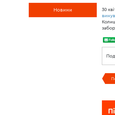
30 кв
Новини
винув
Колиш
забор
Под
П