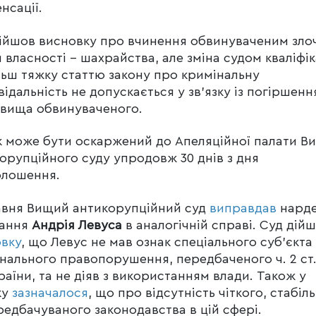
нсації.
ійшов висновку про вчинення обвинуваченим зло
 власності – шахрайства, але зміна судом кваліфік
льш тяжку статтю закону про кримінальну
відальність не допускається у зв’язку із погіршен
вища обвинуваченого.
 може бути оскаржений до Апеляційної палати В
орупційного суду упродовж 30 днів з дня
олошення.
авня Вищий антикорупційний суд
виправдав
нарде
кання
Андрія Левуса
в аналогічній справі. Суд дій
вку
, що Левус не мав ознак спеціального суб’єкта
нального правопорушення, передбаченого ч. 2 ст.
раїни, та не діяв з використанням влади. Також у
ку
зазначалося
, що про відсутність чіткого, стабіл
редбачуваного законодавства в цій сфері.