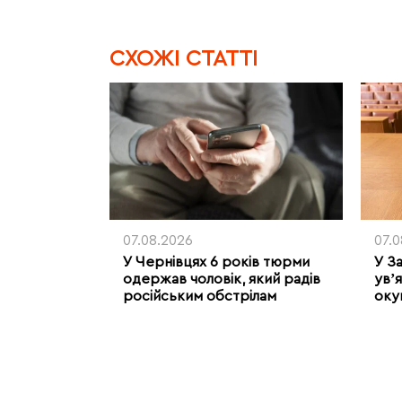
CХОЖІ СТАТТІ
07.08.2026
07.
У Чернівцях 6 років тюрми
У З
одержав чоловік, який радів
увʼя
російським обстрілам
оку