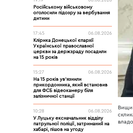
19:19
06.08.2026
Російському військовому
оголосили підозру за вербування
дитини
17:45
06.08.2026
Клірика Донецької єпархії
Української православної
церкви за держзраду посадили
на 15 років
15:27
06.08.2026
На 15 років увʼязнили
прикордонника, який встановив
для ФСБ відеокамеру біля
залізничної станції
Вищий
10:28
06.08.2026
склик
У Луцьку ексначальник відділу
влад
патрульної поліції, затриманий на
хабарі, пішов на угоду