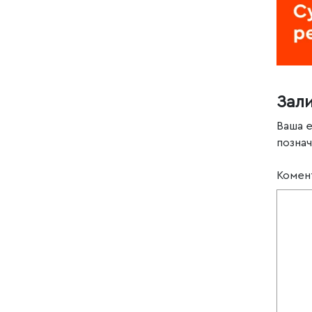
Зал
Ваша 
позна
Комен