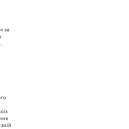
м за
в
.
ого
оїх
ння
такій