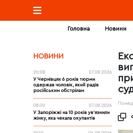
Головна
Новини
Ек
НОВИНИ
ви
20:08
07.08.2026
пр
У Чернівцях 6 років тюрми
одержав чоловік, який радів
су
російським обстрілам
Понеді
08:00
07.08.2026
У Запоріжжі на 10 років увʼязнили
жінку, яка чекала окупантів