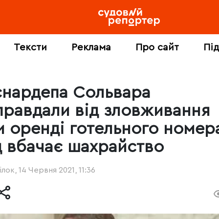
Тексти
Реклама
Про сайт
Пі
снардепа Сольвара
правдали від зловживання
и оренді готельного номер
д вбачає шахрайство
лок, 14 Червня 2021, 11:36