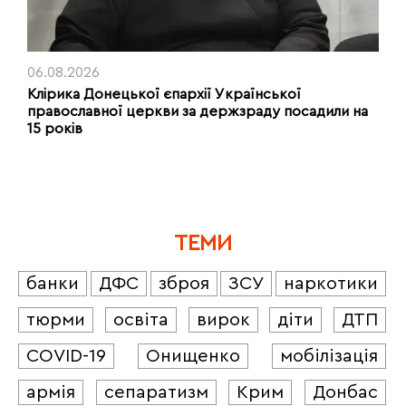
06.08.2026
Клірика Донецької єпархії Української
православної церкви за держзраду посадили на
15 років
ТЕМИ
банки
ДФС
зброя
ЗСУ
наркотики
тюрми
освіта
вирок
діти
ДТП
COVID-19
Онищенко
мобілізація
армія
сепаратизм
Крим
Донбас