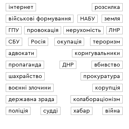
інтернет
розсилка
військові формування
НАБУ
земля
ГПУ
провокація
нерухомість
ЛНР
СБУ
Росія
окупація
тероризм
адвокати
коригувальники
пропаганда
ДНР
вбивство
шахрайство
прокуратура
воєнні злочини
корупція
державна зрада
колабораціонізм
поліція
судді
хабар
війна