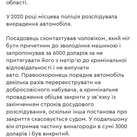
області.
У 2020 році місцева поліція розслідувала
викрадення автомобіля.
Посадовець сконтактував чоловіком, який міг
бути причетним до зволодіння машиною і
запропонував за 6000 доларів за не
притягувати його з матірʼю до кримінальної
відповідальності і не вилучати
авто. Правоохоронець порадив автомобіль
декілька разів перереєструвати на
добросовісного набувача, а кримінальне
провадження обіцяв закрити у звʼязку із
закінченням строків досудового
розслідування, оскільки інша постанова про
закриття скасовується судом. У подальшому
він отримав частину винагороди в сумі 3000
доларів і був викритий.