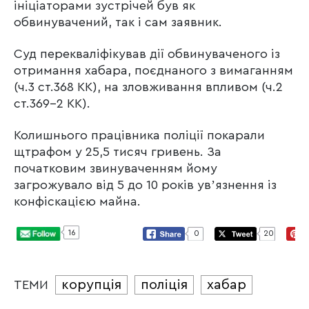
ініціаторами зустрічей був як
обвинувачений, так і сам заявник.
Суд перекваліфікував дії обвинуваченого із
отримання хабара, поєднаного з вимаганням
(ч.3 ст.368 КК), на зловживання впливом (ч.2
ст.369-2 КК).
Колишнього працівника поліції покарали
щтрафом у 25,5 тисяч гривень. За
початковим звинуваченням йому
загрожувало від 5 до 10 років увʼязнення із
конфіскацією майна.
16
0
20
корупція
поліція
хабар
ТЕМИ