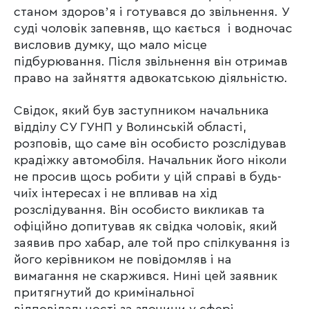
станом здоровʼя і готувався до звільнення. У
суді чоловік запевняв, що кається і водночас
висловив думку, що мало місце
підбурювання. Після звільнення він отримав
право на зайняття адвокатською діяльністю.
Свідок, який був заступником начальника
відділу СУ ГУНП у Волинській області,
розповів, що саме він особисто розслідував
крадіжку автомобіля. Начальник його ніколи
не просив щось робити у цій справі в будь-
чиїх інтересах і не впливав на хід
розслідування. Він особисто викликав та
офіційно допитував як свідка чоловік, який
заявив про хабар, але той про спілкування із
його керівником не повідомляв і на
вимагання не скаржився. Нині цей заявник
притягнутий до кримінальної
відповідальності за злочини у сфері