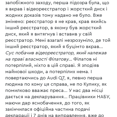
запобіжного заходу, перша підозра була, що
я вкрав і відеореєстратор і жорсткий диск і
жодних доказів тому надано не було. Вже
змінено: реєстратор я не крав, крав якийсь
інший реєстратор, в якому був жорсткий
диск, який я витягнув і вставив у свій
реєстратор. Мені взагалі незрозуміло, де той
інший реєстратор, який я буцімто вкрав…
Сус побачив відеореєстратор, який належав
на праві власності Філатову…
Філатов ні
потерпілий, ніхто в цій справі. Я зподіяв
майнової шкоди, а потерпілих нема. І
повертаючись до Audi Q7, я, певно перша
людина по кому ця справа, не по Кулику, як
помилково вважає преса… У нас два місці
дається на декларування… Працівники НАБУ,
маючи дар яснобачення, до того, як
закінчилася офіційна частина подачі
декларації і 7 днів на виправлення, вже до