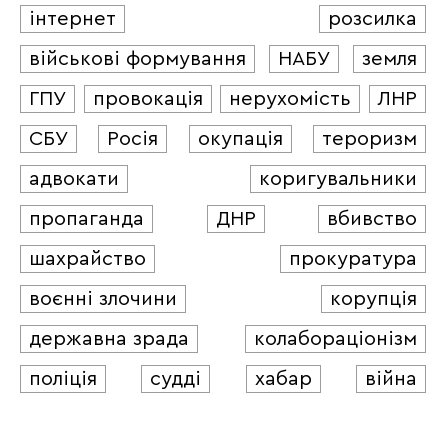
інтернет
розсилка
військові формування
НАБУ
земля
ГПУ
провокація
нерухомість
ЛНР
СБУ
Росія
окупація
тероризм
адвокати
коригувальники
пропаганда
ДНР
вбивство
шахрайство
прокуратура
воєнні злочини
корупція
державна зрада
колабораціонізм
поліція
судді
хабар
війна