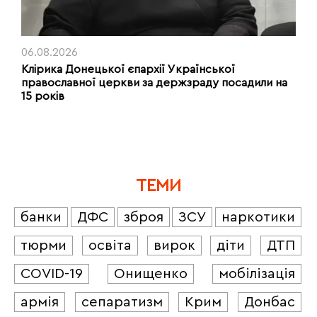
06.08.2026
Клірика Донецької єпархії Української
православної церкви за держзраду посадили на
15 років
ТЕМИ
банки
ДФС
зброя
ЗСУ
наркотики
тюрми
освіта
вирок
діти
ДТП
COVID-19
Онищенко
мобілізація
армія
сепаратизм
Крим
Донбас