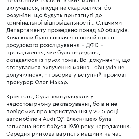
незаконним і особи, в яких майно
вилучалося, нікуди не скаржилися, бо
розуміли, що будуть притягнуті до
кримінальної відповідальності… Слідчими
Департаменту проведено понад 40 обшуків.
Хоча коли було визначено новий орган
досудового розслідування – ДФС –
провадження, яке було передано,
складалося із трьох томів. Всі документи, що
стосувалися вилучення майна і обшуків не
долучилися», – говорив у вступній промові
прокурор Олег Макар.
Крім того, Суса звинувачують у
недостовірному декларуванні, бо він не
повідомив про користування у 2015 році
автомобілем Audi Q7. Власницею була
записана його бабуся 1930 року народження.
Середня ринкова вартість машини на час