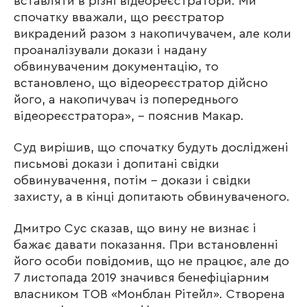
вставляти в різні відеореєстратори. Ми
спочатку вважали, що реєстратор
викрадений разом з накопичувачем, але коли
проаналізували докази і надану
обвинуваченим документацію, то
встановлено, що відеореєстратор дійсно
його, а накопичувач із попереднього
відеореєстратора», – пояснив Макар.
Суд вирішив, що спочатку будуть досліджені
письмові докази і допитані свідки
обвинувачення, потім – докази і свідки
захисту, а в кінці допитають обвинуваченого.
Дмитро Сус сказав, що вину не визнає і
бажає давати показання. При встановленні
його особи повідомив, що не працює, але до
7 листопада 2019 значився бенефіціарним
власником ТОВ «Монблан Рітейл». Створена