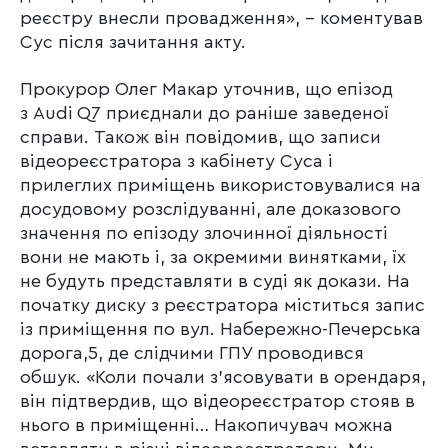
реєстру внесли провадження», – коментував
Сус після зачитання акту.
Прокурор Олег Макар уточнив, що епізод
з Audi Q7 приєднали до раніше заведеної
справи. Також він повідомив, що записи
відеореєстратора з кабінету Суса і
прилеглих приміщень використовувалися на
досудовому розслідуванні, але доказового
значення по епізоду злочинної діяльності
вони не мають і, за окремими винятками, їх
не будуть представляти в суді як докази. На
початку диску з реєстратора міститься запис
із приміщення по вул. Набережно-Печерська
дорога,5, де слідчими ГПУ проводився
обшук. «Коли почали з’ясовувати в орендаря,
він підтвердив, що відеореєстратор стояв в
нього в приміщенні… Накопичувач можна