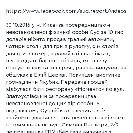
https://www.facebook.com/sud.report/videos/6
30.10.2016 у м. Києві за посередництвом
невстановленої фізичної особи Сус за 10 тис.
доларів нібито продав гральні автомати,
чотири столи для гри в рулетку, сім столів
для гри в покер, ігровий стіл на ніжках,
п’ятнадцять барних стільців, металеву
статую жінки та інші речі, раніше вилучені на
обшуках в Білій Церкві. Покупцем виступив
громадянин Якубик. Передача грошей
відбулася біля ресторану «Моменто» по вул.
Златоустівській за посередництва
невстановленої до цих пір особи. У
подальшому Сус нібито залучив своїх
знайомих для вивезення речей вантажівками
із приміщень по вул. Симона Петлюри, 7/9,
де працівники ГПУ зберігали вилучене з