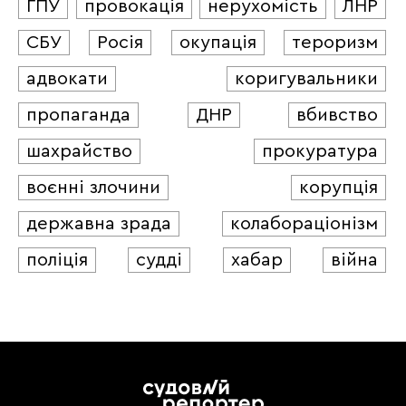
ГПУ
провокація
нерухомість
ЛНР
СБУ
Росія
окупація
тероризм
адвокати
коригувальники
пропаганда
ДНР
вбивство
шахрайство
прокуратура
воєнні злочини
корупція
державна зрада
колабораціонізм
поліція
судді
хабар
війна