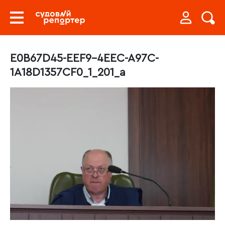
E0B67D45-EEF9-4EEC-A97C-
1A18D1357CF0_1_201_a