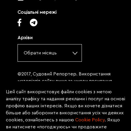
Соціальні мережі
Архіви
Обрати місяць
©2017, Судовий Репортер. Використання
матеріалів сайту лише за умови посилання
(для інтернет-видань - гіперпосилання) на
Цей сайт використовує файли cookies з метою
«Судовий репортер» не нижче третього
аналізу трафіку та надання реклами і послуг на основі
абзацу. Матеріали, щодо яких міститься
профілю ваших інтересів. Якщо ви хочете дізнатися
заборона на повну републікацію
більше або заборонити використання усіх чи деяких
(передрук, копіювання, відтворення або
cookies, ознайомтесь з нашою
Сookie Policy
. Якщо
інше використання), заборонено
ви натиснете «погоджуюсь» чи продовжите
передруковувати без згоди редакції.