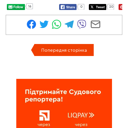
16
0
20
Попередня сторінка