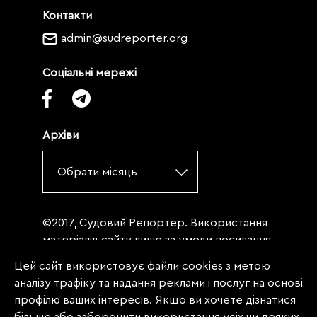
Контакти
admin@sudreporter.org
Соціальні мережі
Архіви
Обрати місяць
©2017, Судовий Репортер. Використання
матеріалів сайту лише за умови посилання
(для інтернет-видань - гіперпосилання) на
Цей сайт використовує файли cookies з метою
«Судовий репортер» не нижче третього
аналізу трафіку та надання реклами і послуг на основі
абзацу. Матеріали, щодо яких міститься
профілю ваших інтересів. Якщо ви хочете дізнатися
заборона на повну републікацію