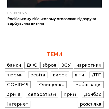
06.08.2026
Російському військовому оголосили підозру за
вербування дитини
ТЕМИ
банки
ДФС
зброя
ЗСУ
наркотики
тюрми
освіта
вирок
діти
ДТП
COVID-19
Онищенко
мобілізація
армія
сепаратизм
Крим
Донбас
інтернет
розсилка