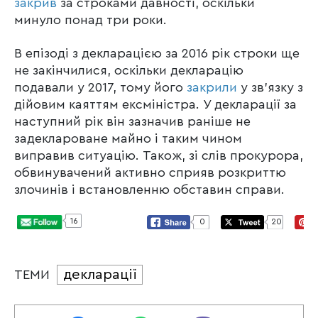
закрив
за строками давності, оскільки
минуло понад три роки.
В епізоді з декларацією за 2016 рік строки ще
не закінчилися, оскільки декларацію
подавали у 2017, тому його
закрили
у зв’язку з
дійовим каяттям ексміністра. У декларації за
наступний рік він зазначив раніше не
задеклароване майно і таким чином
виправив ситуацію. Також, зі слів прокурора,
обвинувачений активно сприяв розкриттю
злочинів і встановленню обставин справи.
16
0
20
декларації
ТЕМИ