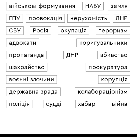
військові формування
НАБУ
земля
ГПУ
провокація
нерухомість
ЛНР
СБУ
Росія
окупація
тероризм
адвокати
коригувальники
пропаганда
ДНР
вбивство
шахрайство
прокуратура
воєнні злочини
корупція
державна зрада
колабораціонізм
поліція
судді
хабар
війна