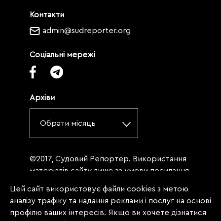
Контакти
admin@sudreporter.org
Соціальні мережі
Архіви
Обрати місяць
©2017, Судовий Репортер. Використання
матеріалів сайту лише за умови посилання
(для інтернет-видань - гіперпосилання) на
Цей сайт використовує файли cookies з метою
«Судовий репортер» не нижче третього
аналізу трафіку та надання реклами і послуг на основі
абзацу. Матеріали, щодо яких міститься
профілю ваших інтересів. Якщо ви хочете дізнатися
заборона на повну републікацію