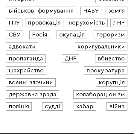
військові формування
НАБУ
земля
ГПУ
провокація
нерухомість
ЛНР
СБУ
Росія
окупація
тероризм
адвокати
коригувальники
пропаганда
ДНР
вбивство
шахрайство
прокуратура
воєнні злочини
корупція
державна зрада
колабораціонізм
поліція
судді
хабар
війна