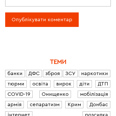
ТЕМИ
банки
ДФС
зброя
ЗСУ
наркотики
тюрми
освіта
вирок
діти
ДТП
COVID-19
Онищенко
мобілізація
армія
сепаратизм
Крим
Донбас
інтернет
розсилка