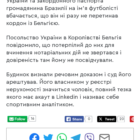
України та закордонного паспорта
громадянина Бразилії на імʼя футболісті
вбачається, що він ні разу не перетинав
кордон із Бельгією.
Посольство України в Королівстві Бельгія
повідомило, що потерпілий до них для
вчинення нотаріальних дій не звертався і
довіреність там йому не посвідчували.
Будинок визнали речовим доказом і суд його
арештував. Його власником у реєстрі
нерухомості значиться чоловік, повний тезка
якого має акаут в Linkedin і називає себе
спортивним аналітиком.
16
0
20