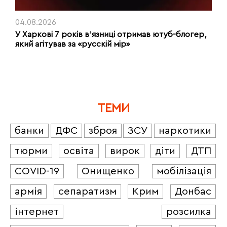
04.08.2026
У Харкові 7 років вʼязниці отримав ютуб-блогер,
який агітував за «русскій мір»
ТЕМИ
банки
ДФС
зброя
ЗСУ
наркотики
тюрми
освіта
вирок
діти
ДТП
COVID-19
Онищенко
мобілізація
армія
сепаратизм
Крим
Донбас
інтернет
розсилка