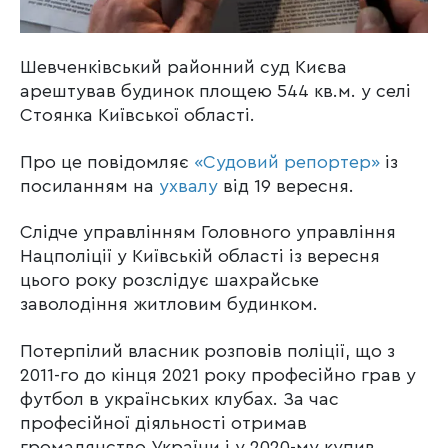
Шевченківський районний суд Києва
арештував будинок площею 544 кв.м. у селі
Стоянка Київської області.
Про це повідомляє
«Судовий репортер»
із
посиланням на
ухвалу
від 19 вересня.
Слідче управлінням Головного управління
Нацполіції у Київській області із вересня
цього року розслідує шахрайське
заволодіння житловим будинком.
Потерпілий власник розповів поліції, що з
2011-го до кінця 2021 року професійно грав у
футбол в українських клубах. За час
професійної діяльності отримав
громадянство України і у 2020-му купив