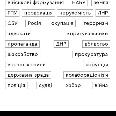
військові формування
НАБУ
земля
ГПУ
провокація
нерухомість
ЛНР
СБУ
Росія
окупація
тероризм
адвокати
коригувальники
пропаганда
ДНР
вбивство
шахрайство
прокуратура
воєнні злочини
корупція
державна зрада
колабораціонізм
поліція
судді
хабар
війна