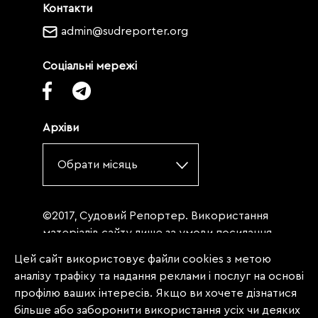
Контакти
admin@sudreporter.org
Соціальні мережі
Архіви
Обрати місяць
©2017, Судовий Репортер. Використання
матеріалів сайту лише за умови посилання
(для інтернет-видань - гіперпосилання) на
Цей сайт використовує файли cookies з метою
«Судовий репортер» не нижче третього
аналізу трафіку та надання реклами і послуг на основі
абзацу. Матеріали, щодо яких міститься
профілю ваших інтересів. Якщо ви хочете дізнатися
заборона на повну републікацію
більше або заборонити використання усіх чи деяких