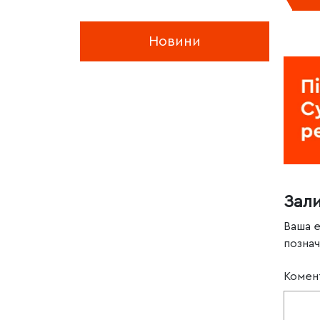
Новини
Зал
Ваша 
позна
Комен