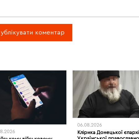
06.08.2026
08.2026
Клірика Донецької єпархі
Української православно
ійському військовому