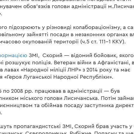
нувачем обов’язків голови адміністрації м.Лисича
.
го підозрюють у різновиді колабораціонізму, а с
вільному зайнятті посади в незаконних органах в
мчасово окупованій території (ч.5 ст. 111-1 ККУ).
формацією
ЗМІ, Скорий — відомий бойовик, якого
ні розшукує поліція. Ветеран війни в Афганістані, 
в лавах «Народної міліції ЛНР» з 2014 року та має
я «Героя Луганської Народної Республіки».
6 по 2008 рр. працював в адміністрації — був
пником міського голови Лисичанська. Потім займа
иємництвом та обіймав посаду заступника дирек
.
шуть пропагандистські ЗМІ, Скорий брав участь у
сичанськ, Сєвєродонецьк, Рубіжне, Попасну та ще