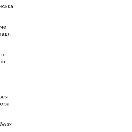
нська
аме
лади
 в
він
вся
тора
 боях