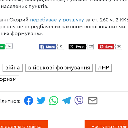
 населених пунктів.
аїні Скорий
перебуває у розшуку
за ст. 260 ч. 2 КК
рення не передбачених законом воєнізованих чи
них формувань».
16
0
20
20
війна
військові формування
ЛНР
И
оризм
ілитися:
опередня сторінка
Наступна сторін