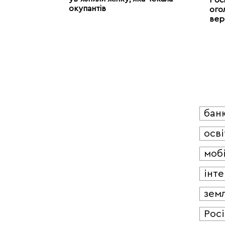
окупантів
ого
вер
бан
осві
мобі
інт
зем
Росі