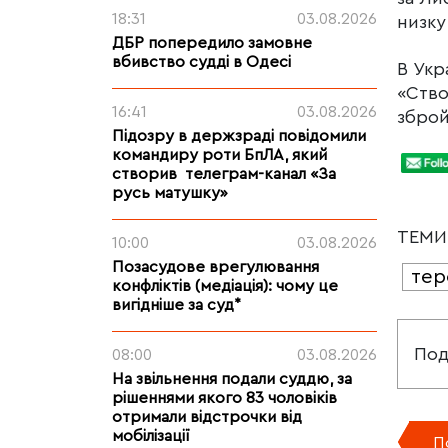
18:31
03.08.2026
низку
ДБР попередило замовне
вбивство судді в Одесі
В Укр
«Ство
16:41
03.08.2026
зброй
Підозру в держзраді повідомили
командиру роти БпЛА, який
створив телеграм-канал «За
русь матушку»
ТЕМ
10:00
03.08.2026
Позасудове врегулювання
тер
конфліктів (медіація): чому це
вигідніше за суд*
Под
08:00
03.08.2026
На звільнення подали суддю, за
рішеннями якого 83 чоловіків
отримали відстрочки від
мобілізації
П