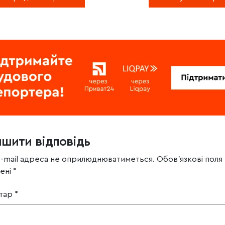
ишити відповідь
e-mail адреса не оприлюднюватиметься.
Обов’язкові поля
чені
*
тар
*