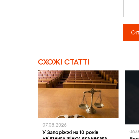
CХОЖІ СТАТТІ
07.08.2026
06.
У Запоріжжі на 10 років
увʼязнили жінку, яка чекала
Рос