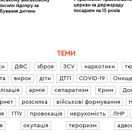
церкви за держзраду
лосили підозру за
посадили на 15 років
бування дитини
ТЕМИ
ки
ДФС
зброя
ЗСУ
наркотики
т
та
вирок
діти
ДТП
COVID-19
Онищ
лізація
армія
сепаратизм
Крим
До
ернет
розсилка
військові формування
ля
ГПУ
провокація
нерухомість
ЛНР
я
окупація
тероризм
адво