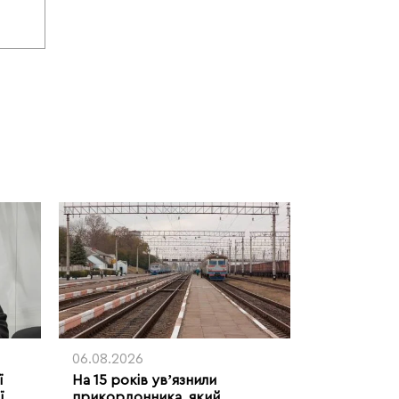
06.08.2026
ї
На 15 років увʼязнили
ї
прикордонника, який