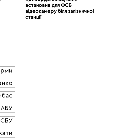
встановив для ФСБ
відеокамеру біля залізничної
станції
юрми
енко
нбас
НАБУ
СБУ
кати