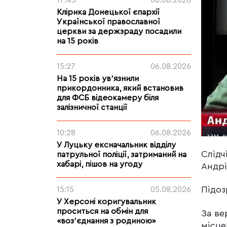
17:45
06.08.2026
Клірика Донецької єпархії
Української православної
церкви за держзраду посадили
на 15 років
15:27
06.08.2026
На 15 років увʼязнили
прикордонника, який встановив
для ФСБ відеокамеру біля
залізничної станції
10:28
06.08.2026
У Луцьку ексначальник відділу
Слідч
патрульної поліції, затриманий на
хабарі, пішов на угоду
Андрі
Підоз
15:15
05.08.2026
У Херсоні коригувальник
проситься на обмін для
За ве
«возʼєднання з родиною»
місце