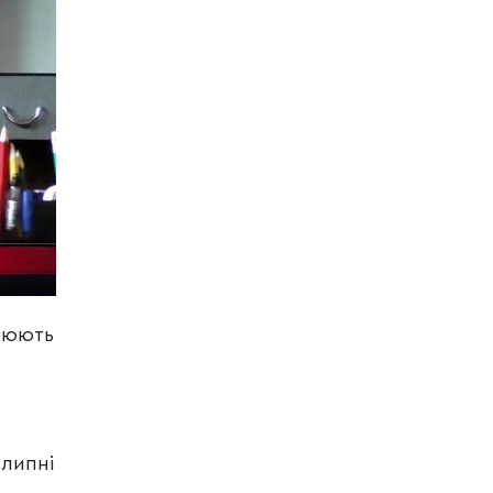
зрюють
 липні