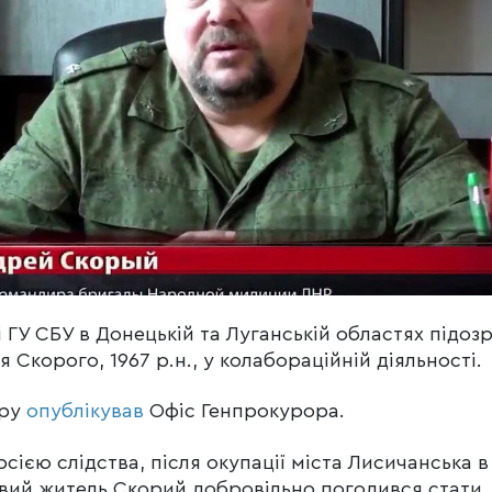
і ГУ СБУ в Донецькій та Луганській областях підо
я Скорого, 1967 р.н., у колабораційній діяльності.
ру
опублікував
Офіс Генпрокурора.
рсією слідства, після окупації міста Лисичанська в
вий житель Скорий добровільно погодився стати