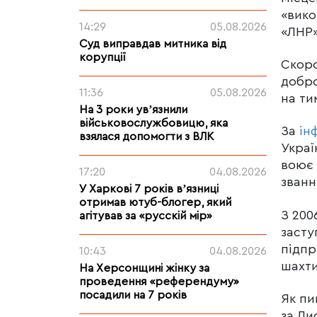
«вико
14:29
05.08.2026
«ЛНР»
Суд виправдав митника від
корупції
Скоро
добро
11:36
05.08.2026
на ти
На 3 роки увʼязнили
військовослужбовицю, яка
За
ін
взялася допомогти з ВЛК
Украї
воює 
17:20
04.08.2026
званн
У Харкові 7 років вʼязниці
отримав ютуб-блогер, який
З 200
агітував за «русскій мір»
засту
підпр
10:43
04.08.2026
шахти
На Херсонщині жінку за
проведення «референдуму»
посадили на 7 років
Як пи
за Ли