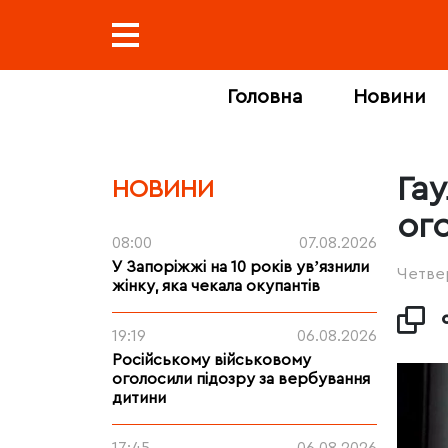
Головна
Новини
Га
НОВИНИ
ог
08:00
07.08.2026
У Запоріжжі на 10 років увʼязнили
Четвер
жінку, яка чекала окупантів
19:19
06.08.2026
Російському військовому
оголосили підозру за вербування
дитини