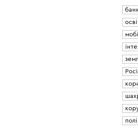
бан
осві
мобі
інт
зем
Росі
кор
шах
кор
полі