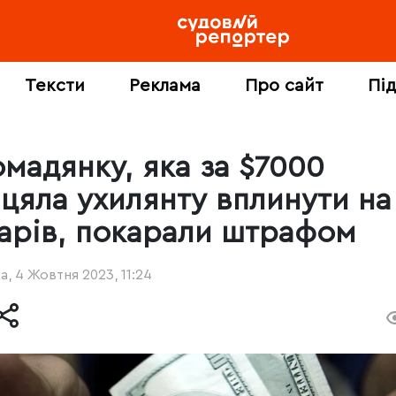
Тексти
Реклама
Про сайт
Пі
омадянку, яка за $7000
іцяла ухилянту вплинути на
карів, покарали штрафом
, 4 Жовтня 2023, 11:24