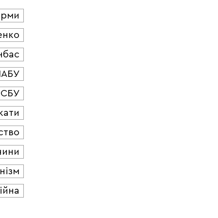
юрми
енко
нбас
НАБУ
СБУ
кати
ство
чини
нізм
ійна