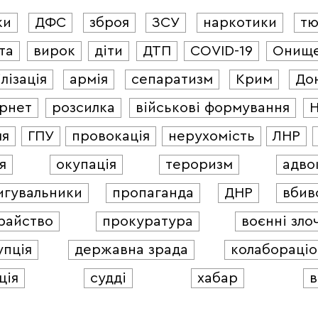
ки
ДФС
зброя
ЗСУ
наркотики
т
та
вирок
діти
ДТП
COVID-19
Онищ
лізація
армія
сепаратизм
Крим
До
ернет
розсилка
військові формування
ля
ГПУ
провокація
нерухомість
ЛНР
я
окупація
тероризм
адво
игувальники
пропаганда
ДНР
вбив
райство
прокуратура
воєнні зло
упція
державна зрада
колабораціо
ція
судді
хабар
в