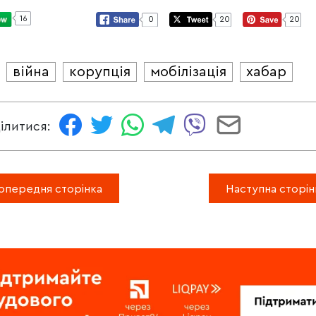
16
0
20
20
війна
корупція
мобілізація
хабар
И
ілитися:
опередня сторінка
Наступна сторін