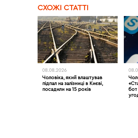
CХОЖІ СТАТТІ
08.08.2026
08.
Чоловіка, який влаштував
Чоло
підпал на залізниці в Києві,
«Ст
посадили на 15 років
бот 
уго