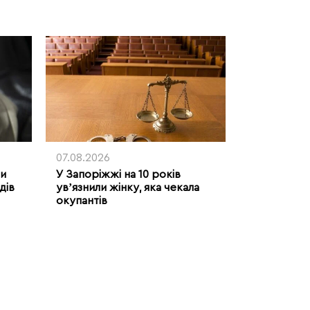
07.08.2026
ми
У Запоріжжі на 10 років
дів
увʼязнили жінку, яка чекала
окупантів