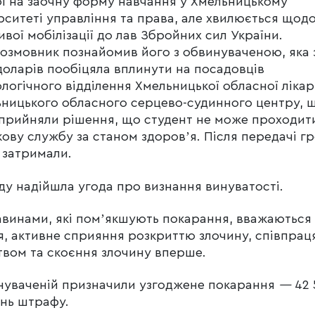
ї на заочну форму навчання у Хмельницькому
рситеті управління та права, але хвилюється щод
вої мобілізації до лав Збройних сил України.
озмовник познайомив його з обвинуваченою, яка 
доларів пообіцяла вплинути на посадовців
логічного відділення Хмельницької обласної лікар
ницького обласного серцево-судинного центру, 
прийняли рішення, що студент не може проходит
кову службу за станом здоровʼя. Після передачі г
 затримали.
ду надійшла угода про визнання винуватості.
винами, які помʼякшують покарання, вважаються
я, активне сприяння розкриттю злочину, співпраця
твом та скоєння злочину вперше.
уваченій призначили узгоджене покарання
—
42 
нь штрафу.