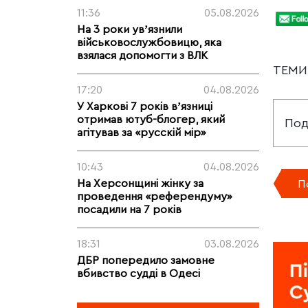
11:36
05.08.2026
На 3 роки увʼязнили
військовослужбовицю, яка
взялася допомогти з ВЛК
ТЕМ
17:20
04.08.2026
У Харкові 7 років вʼязниці
отримав ютуб-блогер, який
Под
агітував за «русскій мір»
10:43
04.08.2026
На Херсонщині жінку за
П
проведення «референдуму»
посадили на 7 років
18:31
03.08.2026
ДБР попередило замовне
вбивство судді в Одесі