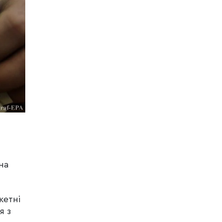
на
кетні
я з