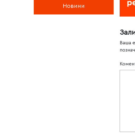
Новини
Зал
Ваша 
позна
Комен