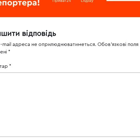
ишити відповідь
e-mail адреса не оприлюднюватиметься.
Обов’язкові поля
чені
*
тар
*