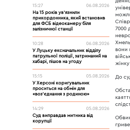
денно
15:27
06.08.2026
уніве
На 15 років увʼязнили
можли
прикордонника, який встановив
Співр
для ФСБ відеокамеру біля
7000 
залізничної станції
невро
Хмель
10:28
06.08.2026
вони 
У Луцьку ексначальник відділу
патрульної поліції, затриманий на
війсь
хабарі, пішов на угоду
жінку
15:15
05.08.2026
До су
У Херсоні коригувальник
проситься на обмін для
Обста
«возʼєднання з родиною»
каятт
слідс
14:29
05.08.2026
Суд виправдав митника від
Обвин
корупції
гриве