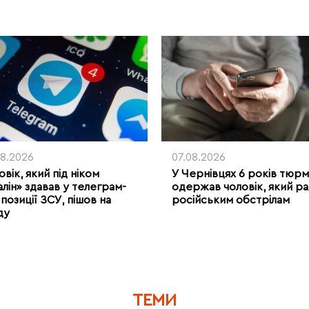
08.2026
07.08.2026
вік, який під ніком
У Чернівцях 6 років тюр
алін» здавав у телеграм-
одержав чоловік, який ра
позиції ЗСУ, пішов на
російським обстрілам
ду
ТЕМИ