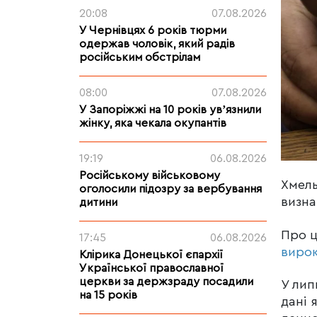
20:08
07.08.2026
У Чернівцях 6 років тюрми
одержав чоловік, який радів
російським обстрілам
08:00
07.08.2026
У Запоріжжі на 10 років увʼязнили
жінку, яка чекала окупантів
19:19
06.08.2026
Російському військовому
Хмель
оголосили підозру за вербування
визна
дитини
Про 
17:45
06.08.2026
виро
Клірика Донецької єпархії
Української православної
церкви за держзраду посадили
У лип
на 15 років
дані 