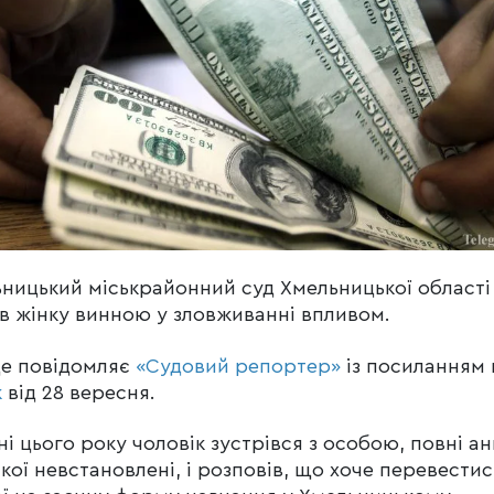
ницький міськрайонний суд Хмельницької області
в жінку винною у зловживанні впливом.
це повідомляє
«Судовий репортер»
із посиланням 
к
від 28 вересня.
ні цього року чоловік зустрівся з особою, повні ан
якої невстановлені, і розповів, що хоче перевестис