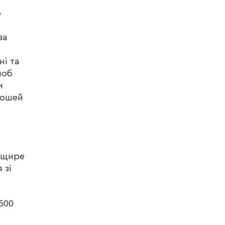
о
за
ні та
шоб
и
рошей
 щире
 зі
500