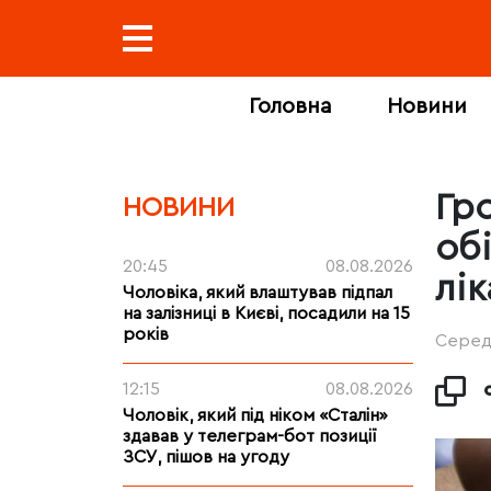
Головна
Новини
Гр
НОВИНИ
об
20:45
08.08.2026
лі
Чоловіка, який влаштував підпал
на залізниці в Києві, посадили на 15
років
Середа
12:15
08.08.2026
Чоловік, який під ніком «Сталін»
здавав у телеграм-бот позиції
ЗСУ, пішов на угоду