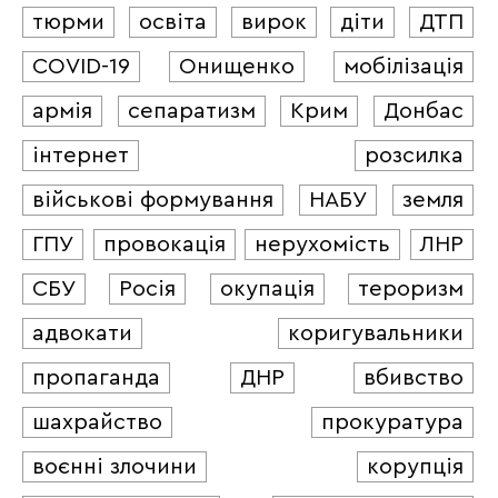
тюрми
освіта
вирок
діти
ДТП
COVID-19
Онищенко
мобілізація
армія
сепаратизм
Крим
Донбас
інтернет
розсилка
військові формування
НАБУ
земля
ГПУ
провокація
нерухомість
ЛНР
СБУ
Росія
окупація
тероризм
адвокати
коригувальники
пропаганда
ДНР
вбивство
шахрайство
прокуратура
воєнні злочини
корупція