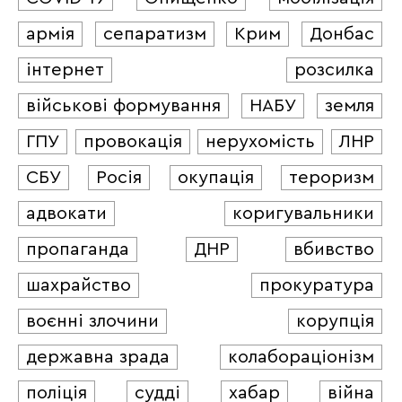
армія
сепаратизм
Крим
Донбас
інтернет
розсилка
військові формування
НАБУ
земля
ГПУ
провокація
нерухомість
ЛНР
СБУ
Росія
окупація
тероризм
адвокати
коригувальники
пропаганда
ДНР
вбивство
шахрайство
прокуратура
воєнні злочини
корупція
державна зрада
колабораціонізм
поліція
судді
хабар
війна