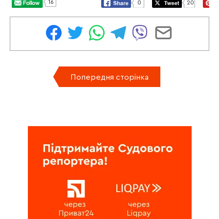
16
0
20
Попередня сторінка