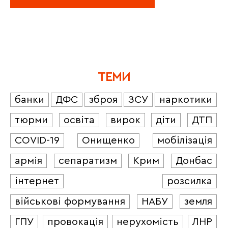
ТЕМИ
банки
ДФС
зброя
ЗСУ
наркотики
тюрми
освіта
вирок
діти
ДТП
COVID-19
Онищенко
мобілізація
армія
сепаратизм
Крим
Донбас
інтернет
розсилка
військові формування
НАБУ
земля
ГПУ
провокація
нерухомість
ЛНР