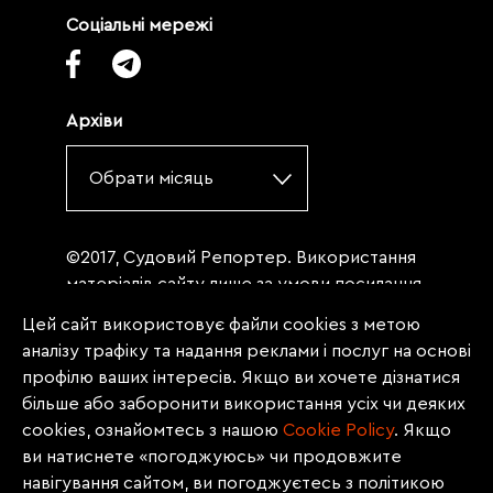
Соціальні мережі
Архіви
Обрати місяць
©2017, Судовий Репортер. Використання
матеріалів сайту лише за умови посилання
(для інтернет-видань - гіперпосилання) на
Цей сайт використовує файли cookies з метою
«Судовий репортер» не нижче третього
аналізу трафіку та надання реклами і послуг на основі
абзацу. Матеріали, щодо яких міститься
профілю ваших інтересів. Якщо ви хочете дізнатися
заборона на повну републікацію
більше або заборонити використання усіх чи деяких
(передрук, копіювання, відтворення або
cookies, ознайомтесь з нашою
Сookie Policy
. Якщо
інше використання), заборонено
ви натиснете «погоджуюсь» чи продовжите
передруковувати без згоди редакції.
навігування сайтом, ви погоджуєтесь з політикою