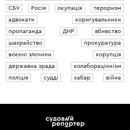
СБУ
Росія
окупація
тероризм
адвокати
коригувальники
пропаганда
ДНР
вбивство
шахрайство
прокуратура
воєнні злочини
корупція
державна зрада
колабораціонізм
поліція
судді
хабар
війна