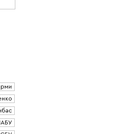
юрми
енко
нбас
НАБУ