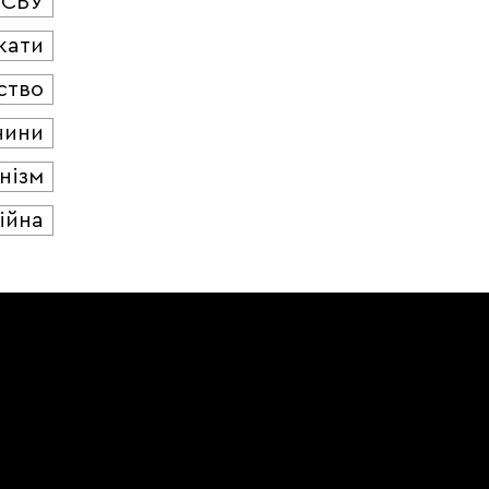
СБУ
кати
ство
чини
нізм
ійна