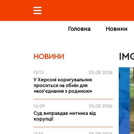
Головна
Новини
IM
НОВИНИ
15:15
05.08.2026
У Херсоні коригувальник
проситься на обмін для
«возʼєднання з родиною»
14:29
05.08.2026
Суд виправдав митника від
корупції