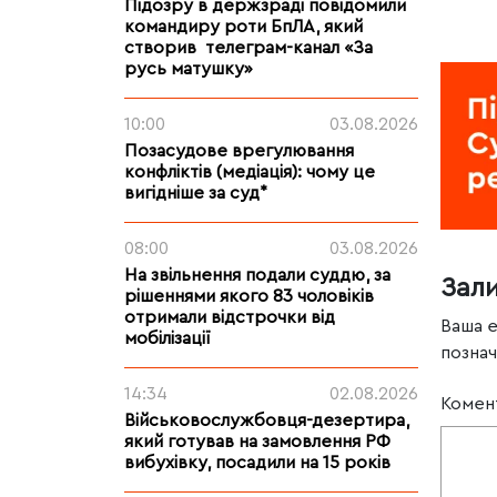
Підозру в держзраді повідомили
командиру роти БпЛА, який
створив телеграм-канал «За
русь матушку»
10:00
03.08.2026
Позасудове врегулювання
конфліктів (медіація): чому це
вигідніше за суд*
08:00
03.08.2026
На звільнення подали суддю, за
Зал
рішеннями якого 83 чоловіків
отримали відстрочки від
Ваша 
мобілізації
позна
14:34
02.08.2026
Комен
Військовослужбовця-дезертира,
який готував на замовлення РФ
вибухівку, посадили на 15 років