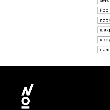
зем
Росі
кор
шах
кор
полі