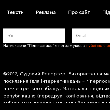
Тексти
Реклама
Про сайт
Пі
Натискаючи "Підписатись" я погоджуюсь з
публічною 
©2017, Судовий Репортер. Використання ма
посилання (для інтернет-видань - гіперпос
нижче третього абзацу. Матеріали, щодо як
републікацію (передрук, копіювання, відтв
заборонено передруковувати без згоди ред