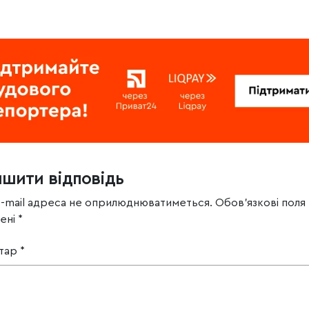
ишити відповідь
e-mail адреса не оприлюднюватиметься.
Обов’язкові поля
чені
*
тар
*