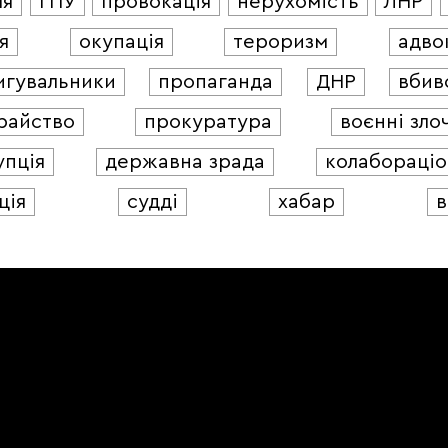
ля
ГПУ
провокація
нерухомість
ЛНР
я
окупація
тероризм
адво
игувальники
пропаганда
ДНР
вбив
райство
прокуратура
воєнні зло
упція
державна зрада
колабораціо
ція
судді
хабар
в