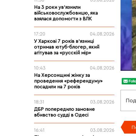
11:36
05.08.2026
На 3 роки увʼязнили
військовослужбовицю, яка
взялася допомогти з ВЛК
17:20
04.08.2026
У Харкові 7 років вʼязниці
отримав ютуб-блогер, який
агітував за «русскій мір»
10:43
04.08.2026
На Херсонщині жінку за
проведення «референдуму»
посадили на 7 років
Под
18:31
03.08.2026
ДБР попередило замовне
вбивство судді в Одесі
П
16:41
03.08.2026