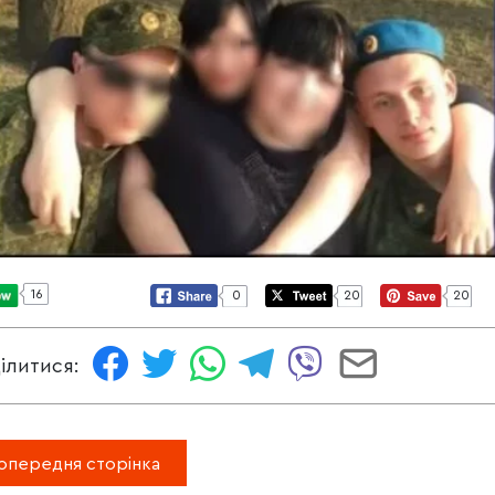
16
0
20
20
ілитися:
опередня сторінка