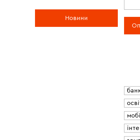
Новини
бан
осві
мобі
інт