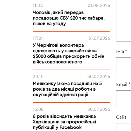
11:04
01.08.2026
Чоловік, який передав
посадовцю СБУ $20 тис хабара,
пішов на угоду
17:24
31.07.2026
У Чернігові волонтера
підозрюють у шахрайстві: за
Ім'я
*
$5000 обіцяв прискорити обмін
військовополоненого
20:10
30.07.2026
Мешканку Ізюма посадили на 5
Email
*
років за два місяці роботи в
окупаційній адміністрації
15:08
30.07.2026
6 років відсидить мешканка
Сайт
Харківщини за проросійські
публікації у Facebook