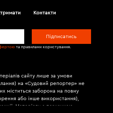
дтримати
Контакти
офертою
та правилами користування.
теріалів сайту лише за умови
илання) на «Судовий репортер» не
их міститься заборона на повну
орення або інше використання),
акції. Матеріали з позначкою