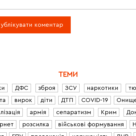
ТЕМИ
ки
ДФС
зброя
ЗСУ
наркотики
т
та
вирок
діти
ДТП
COVID-19
Онищ
лізація
армія
сепаратизм
Крим
До
ернет
розсилка
військові формування