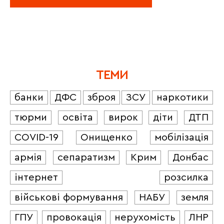
ТЕМИ
банки
ДФС
зброя
ЗСУ
наркотики
тюрми
освіта
вирок
діти
ДТП
COVID-19
Онищенко
мобілізація
армія
сепаратизм
Крим
Донбас
інтернет
розсилка
військові формування
НАБУ
земля
ГПУ
провокація
нерухомість
ЛНР