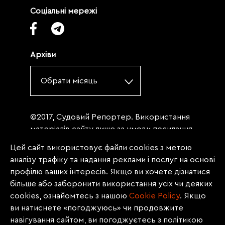
Соціальні мережі
Архіви
Обрати місяць
©2017, Судовий Репортер. Використання
матеріалів сайту лише за умови посилання
(для інтернет-видань - гіперпосилання) на
Цей сайт використовує файли cookies з метою
«Судовий репортер» не нижче третього
аналізу трафіку та надання реклами і послуг на основі
абзацу. Матеріали, щодо яких міститься
профілю ваших інтересів. Якщо ви хочете дізнатися
заборона на повну републікацію
більше або заборонити використання усіх чи деяких
(передрук, копіювання, відтворення або
cookies, ознайомтесь з нашою
Сookie Policy
. Якщо
інше використання), заборонено
ви натиснете «погоджуюсь» чи продовжите
передруковувати без згоди редакції.
навігування сайтом, ви погоджуєтесь з політикою