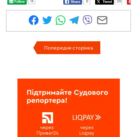
16
0
20
Попередня сторінка