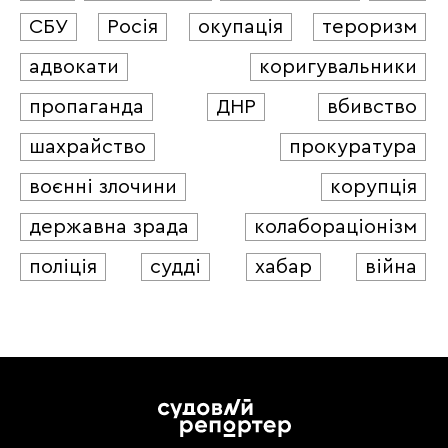
СБУ
Росія
окупація
тероризм
адвокати
коригувальники
пропаганда
ДНР
вбивство
шахрайство
прокуратура
воєнні злочини
корупція
державна зрада
колабораціонізм
поліція
судді
хабар
війна