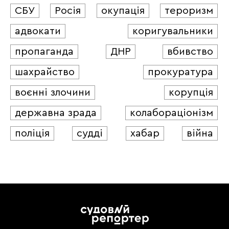
СБУ
Росія
окупація
тероризм
адвокати
коригувальники
пропаганда
ДНР
вбивство
шахрайство
прокуратура
воєнні злочини
корупція
державна зрада
колабораціонізм
поліція
судді
хабар
війна