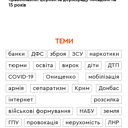
15 років
ТЕМИ
банки
ДФС
зброя
ЗСУ
наркотики
тюрми
освіта
вирок
діти
ДТП
COVID-19
Онищенко
мобілізація
армія
сепаратизм
Крим
Донбас
інтернет
розсилка
військові формування
НАБУ
земля
ГПУ
провокація
нерухомість
ЛНР