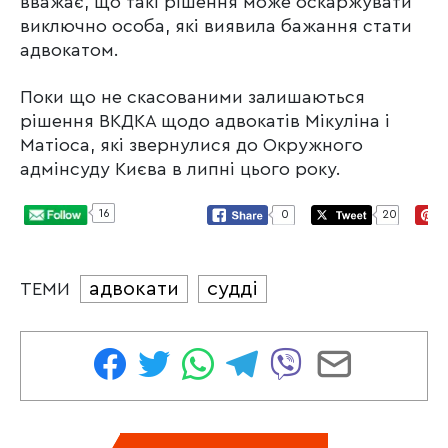
вважає, що такі рішення може оскаржувати
виключно особа, які виявила бажання стати
адвокатом.
Поки що не скасованими залишаються
рішення ВКДКА щодо адвокатів Мікуліна і
Матіоса, які звернулися до Окружного
адмінсуду Києва в липні цього року.
16
0
20
адвокати
судді
ТЕМИ