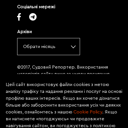
Соціальні мережі
Архіви
Обрати місяць
©2017, Судовий Репортер. Використання
матеріалів сайту лише за умови посилання
(для інтернет-видань - гіперпосилання) на
Цей сайт використовує файли cookies з метою
«Судовий репортер» не нижче третього
аналізу трафіку та надання реклами і послуг на основі
абзацу. Матеріали, щодо яких міститься
профілю ваших інтересів. Якщо ви хочете дізнатися
заборона на повну републікацію
більше або заборонити використання усіх чи деяких
(передрук, копіювання, відтворення або
cookies, ознайомтесь з нашою
Сookie Policy
. Якщо
інше використання), заборонено
ви натиснете «погоджуюсь» чи продовжите
передруковувати без згоди редакції.
навігування сайтом, ви погоджуєтесь з політикою